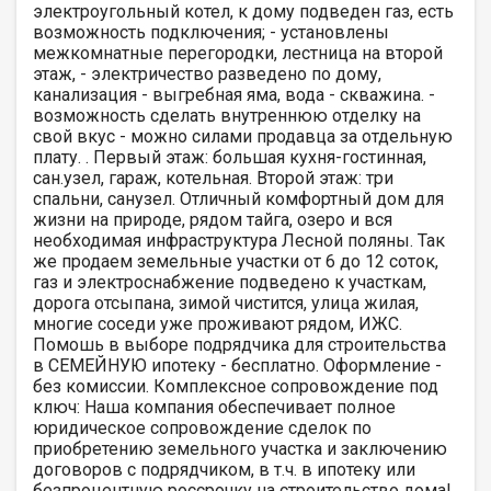
электроугольный котел, к дому подведен газ, есть
возможность подключения; - установлены
межкомнатные перегородки, лестница на второй
этаж, - электричество разведено по дому,
канализация - выгребная яма, вода - скважина. -
возможность сделать внутреннюю отделку на
свой вкус - можно силами продавца за отдельную
плату. . Первый этаж: большая кухня-гостинная,
сан.узел, гараж, котельная. Второй этаж: три
спальни, санузел. Отличный комфортный дом для
жизни на природе, рядом тайга, озеро и вся
необходимая инфраструктура Лесной поляны. Так
же продаем земельные участки от 6 до 12 соток,
газ и электроснабжение подведено к участкам,
дорога отсыпана, зимой чистится, улица жилая,
многие соседи уже проживают рядом, ИЖС.
Помошь в выборе подрядчика для строительства
в СЕМЕЙНУЮ ипотеку - бесплатно. Оформление -
без комиссии. Комплексное сопровождение под
ключ: Наша компания обеспечивает полное
юридическое сопровождение сделок по
приобретению земельного участка и заключению
договоров с подрядчиком, в т.ч. в ипотеку или
безпроцентную россрочку на строительство дома!