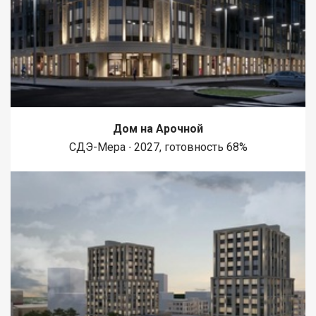
магазин. Приобретая недвижимость через Федеральное
Агентство Недвижимости "Самолёт Плюс", Вы получаете:
юридическое сопровождение; помощь в оформлении ипотеки
на выгодных условиях; помощь в оформлении документов;
Качественный клиентский сервис. Рады будем ответить на
все ваши вопросы с 9:00 до 21:00​. Гарантия юридической
чистоты сделки от компании, которая работает на рынке
недвижимости в городе Кемерово с 2010 года! Звоните!
Отвечу на Ваши вопросы, организую просмотр! Голованева
Дом на Арочной
Лариса
СДЭ-Мера ∙ 2027, готовность 68%