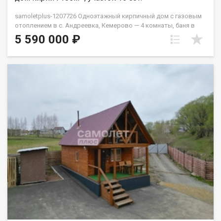
samoletplus-1207726 Одноэтажный кирпичный дом с газовым
отоплением в с. Андреевка, Кемерово — 4 комнаты, баня в
доме, участок 15 соток. Всё построено — заезжайте и живите.
5 590 000 ₽
Продуманная планировка: закрытая веранда, просторный
зал и три спальни с окнами во двор — тихо и уютно.
Пластиковые окна с широкими подоконниками, натяжные
потолки с точечным освещением, душевая кабина в санузле.
Кухня остаётся новым хозяевам. Газовое отопление — котёл
Baxi, печь сохранена как резервная. Бойлер, центральный
водопровод, канализация. Стены толщиной более 600 мм
плюс утеплитель с ветрозащитой, сайдинг снаружи, профлист
на крыше. Перекрытия — жб плиты, при желании можно
возвести второй этаж. Баня прямо в доме — зимой можно
затопить за считанные минуты. Высокий цоколь с двумя
сухими глубокими подполами для хранения урожая. Во дворе:
гараж на две машины, углярка, дровник, двор и подъезд
забетонированы. На участке 15 соток: клубника, слива,
малина, смородина, яблоня, крыжовник, черноплодка, розы и
тюльпаны. Две большие теплицы, хозблок, летний
водопровод, уличный туалет, курятник. Андреевка в черте
Кемерово: детский сад, школа с подвозом, ФАП, магазины,
ДК, детская площадка, автобус №156 до города. Дороги