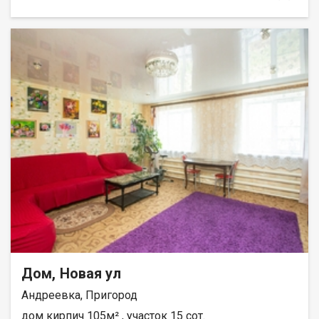
(алтайская осина), снаружи обшит металлосайдингом с
утеплением. Пластиковые окна, утеплённый пол на обоих
этажах. Центральное водоснабжение, двухкамерный септик
(кольца). Газ подведён по периметру участка — техусловия
оформлены, готов к подключению. Один взрослый
собственник, без обременений, несовершеннолетних нет,
свободная продажа. АН «Самолёт Плюс» на рынке
недвижимости Кемерово с 2010 года. Полное сопровождение
сделкиГарантия юридической чистоты сделки Звоните с 9:00
до 21:00 — ответим на вопросы и организуем просмотр!
Шестаков Иван
Дом, Новая ул
Андреевка, Пригород
дом кирпич 105м² , участок 15 сот.