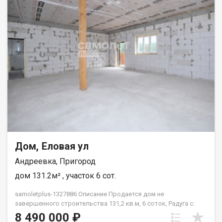
в чистовой отделке, с перегородками, оштукатуренными и
загрунтованными стенами. (В данный момент идут
отделочные работы). На входе удобный большой навес для
автомобиля. Участок 10 соток в собственности.
Дом, Еловая ул
Андреевка, Пригород
дом 131.2м² , участок 6 сот.
samoletplus-1327886 Описание Продается дом не
завершенного строительства 131,2 кв.м, 6 соток, Радуга с.
Андреевка Если вы хотите наслаждаться природой, чистым
8 490 000 ₽