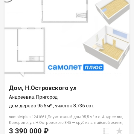
Дом, Н.Островского ул
Андреевка, Пригород
дом дерево 95.5м² , участок 8.736 сот.
samoletplus-1241861 Двухэтажный дом 95,5 м² в с. Андреевка,
Кемерово, ул. Н.Островского 34Б — сруб из алтайской осины,
центральная вода, газ подведён по периметру участка.
3 390 000 ₽
Доступна сельская ипотека от 3%. Дом построен из бревна