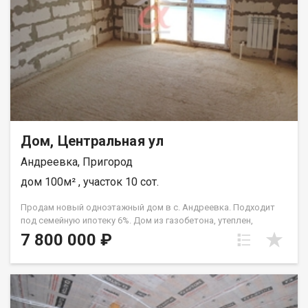
семейную ипотеку Почему этот вариант: Настоящий лес -
чистый воздух, прогулки, грибы Рядом озеро - излюбленное
место катания на сапах Возможность обзавестись
собственным огородом, обустроить зону барбекю по своему
желанию Локация : с.Андреевка ул. Специалистов д. 6Б
Чижова Ксения
Дом, Центральная ул
Андреевка, Пригород
дом 100м² , участок 10 сот.
Продам новый одноэтажный дом в с. Андреевка. Подходит
под семейную ипотеку 6%. Дом из газобетона, утеплен,
снаружи декоративная штукатурка. Крыша металлочерепица.
7 800 000 ₽
Все коммуникации - разведено электричество, септик, своя
скважина. Установлены электрическое отопление,
радиаторы. По улице проходит ГАЗ ! В доме три комнаты,
Кухня-гостиная, котельная и совмещенный санузел.
Панорамные окна, залиты тёплые полы. Дом будет сдаваться