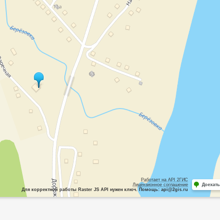
Работает на API 2ГИС
Лицензионное соглашение
Доехать
Для корректной работы Raster JS API нужен ключ. Помощь: api@2gis.ru