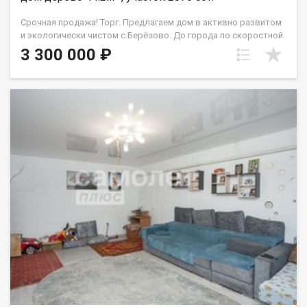
Срочная продажа! Торг. Предлагаем дом в активно развитом
и экологически чистом с.Берёзово. До города по скоростной
трассе 10-15 минут. Автобусов ходит очень много до города.
3 300 000 ₽
Дом из бревна и обшит вагонкой, 3-х комнатный с газовым
отоплением всё документально и официально оформлено.
Окна стеклопакеты. На полу линолеум. Земли-27 соток,
участок ровный. Земля и дом в собственности. 2 гаража. Под
общей крышей углярка,кладовка, баня. веранда и вход в дом.
Канализация-автономный септик. С/у совмещенный,
расположен внутри дома. Рядом новый детский сад, школа,
ТЦ Мария ра,Пятёрочка, Магнит, Ярче, Монетка, несколько
строительных магазинов, а также ОЗОН, Валдберрис.Дом на
одного хозяина, отдельно стоящий дом. Два взрослых
собственника,возможен быстрый выход на сделку.