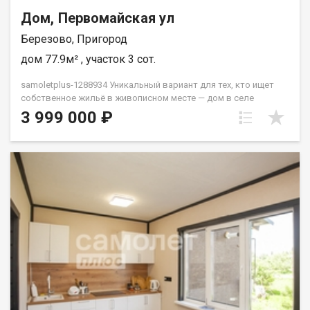
Дом, Первомайская ул
Березово, Пригород
дом 77.9м² , участок 3 сот.
samoletplus-1288934 Уникальный вариант для тех, кто ищет
собственное жильё в живописном месте — дом в селе
Берёзово Кемеровского муниципального округа. О доме:—
3 999 000 ₽
Площадь без пристроек (веранда, котельная) — 77,9 м.кв.—
Полностью заменена электропроводка на медную,
установлен новый счётчик.— Сделан пол, во всех комнатах
натяжные потолки.— На кухне установлен бойлер.— Новым
собственникам останется лишь поклеить обои.— Отопление
частично заменено, есть возможность подключения газа.—
Дом утеплён и обшит сайдингом, подключён к центральным
коммуникациям: водоснабжение, газ, канализация,
электричество. На участке:— Участок площадью 3 сотки,
отсыпан землёй.— Построены баня и дровник.— Под баней
сделана отсыпка щебнем.— Недавно завезён уголь — остаётся
новым владельцам.— Установлен новый забор.—
Собственный слив.— Удобный подъезд — любая техника
спокойно проходит. Инфраструктура:— В шаговой
доступности магазины «Магнит» и пункт выдачи заказов