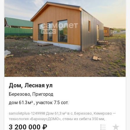
Дом, Лесная ул
Березово, Пригород
дом 61.3м² , участок 7.5 сот.
samoletplus-1249998 Дом 61,3 м² в с. Березово, Кемерово —
технология «БарнхаусДОМО», стены из сибита 350 мм,
панорамное остекление премиум-класса, участок 7,5 соток.
3 200 000 ₽
Ипотека от 3%. Современная технология строительства: