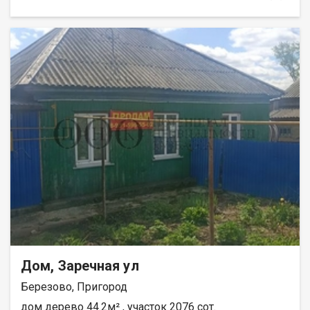
ленточный армированный фундамент, утеплённый пол с
гидроизоляцией и бетонной стяжкой, стены из сибита
толщиной 350 мм. Панорамные окна 5-камерные с
мультистеклом и защитой от УФ — в доме всегда светло.
Тёплая входная дверь с терморазрывом. Черновая отделка —
делайте интерьер под себя. По проекту предусмотрена
терраса. Газ проходит по границе участка — возможность
подключения. Асфальтированная дорога чистится зимой,
доступ к дому круглый год. До центра Кемерово 20 минут,
рядом развлекательный комплекс «Притомье». Документы
готовы к сделке. Подходит под ипотеку от 3% и материнский
капитал. АН «Самолёт Плюс» на рынке недвижимости
Кемерово с 2010 года. Полное сопровождение
сделкиГарантия юридической чистоты сделки Звоните с 9:00
до 21:00 — ответим на вопросы и организуем просмотр!
Дом, Заречная ул
Березово, Пригород
дом дерево 44.2м² , участок 2076 сот.