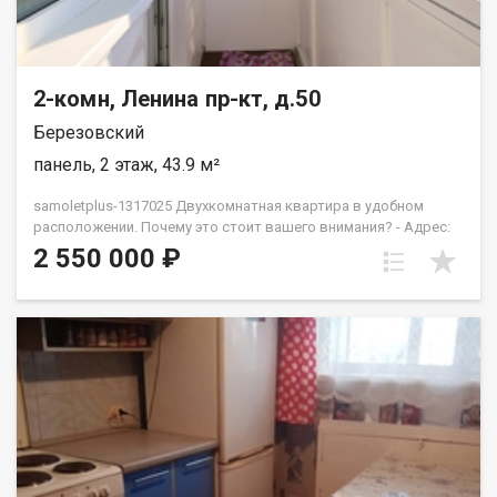
Лизавета
2-комн, Ленина пр-кт, д.50
Березовский
панель, 2 этаж, 43.9 м²
samoletplus-1317025 Двухкомнатная квартира в удобном
расположении. Почему это стоит вашего внимания? - Адрес:
Центр города – пр-т. Ленина д.50. В пешей доступности для
2 550 000 ₽
Вас : школа, лицей, детский сад, банк, мед.центры, сквер,
продуктовые магазины, кафе, центральная площадь города. -
Планировка: классика, проверенная временем. - Потенциал:
Да, ремонт требует освежения. Но для нового владельца это
отличный шанс создать интерьер мечты с нуля, не
переплачивая за «дизайнерские» излишества предыдущих
хозяев. Перед вами чистая «белая коробка» с отличной
энергетикой. - Инвестиции: Квартиры в центре с такими
характеристиками не теряют в цене. Звоните, чтобы
записаться на просмотр! Убедитесь лично в преимуществах
этого расположения. \---------------------------------- ФЕДЕРАЛЬНАЯ