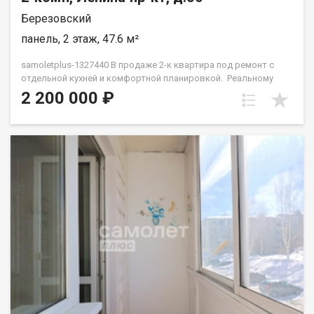
Березовский
панель, 2 этаж, 47.6 м²
samoletplus-1327440 В продаже 2-к квартира под ремонт с
отдельной кухней и комфортной планировкой. Реальному
покупателю торг! В квартире совмещенный санузел, в
2 200 000 ₽
котором выполнен косметический ремонт, отдельная кухня, а
также две просторные спальни. Дом расположен вблизи
школы н.15, во дворе два детских сада, а также в шаговой
доступности все продовольственные магазины. Приятные
семейные соседи, отдаленность от главной
дороги,безопасный и обустроенный двор. Квартира
расположена на комфортном 2-ом этаже с краткими
лестничыфми пролётами- это отличный вариант для людей
разной возрастной категории! Мы поможем вам с
одобрением ипотеки на выгодных условиях, Проверим любой
объект на юридическую чистоту сделки Поможем с
оформлением документов И покажем Вам квартиру по
предварительной договорённости! Рады будем ответить на
все ваши вопросы с 9:00 до 20:00​. Гарантия юридической
чистоты сделки от компании, которая работает на рынке
недвижимости в городе Кемерово с 2010 года! Турлайс