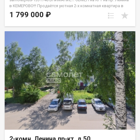
в КЕМЕРОВО!!! Продаётся уютная 2-х комнатная квартира в
тихом и спокойном месте города Березовского и не далеко от
1 799 000 ₽
центра!Дом тёплый, рядом детский сад и школаОсобенности
квартиры:— Комфортный 1-й этаж. Высокий цоколь, окна
выходят на две стороны. — Две равнозначные по площади
комнаты (большой трамвай)— Частично остается мебель. —
Пластиковые окна.Преимущества: — В доме и подъезде
выполнен капитальный ремонт.— Удобное расположение
дома: магазины и пункты выдачи заказов рядом.— Рядом
«Пятерочка»,— Рядом остановка.Условия: — Быстрый выход
на сделку.— Возможна ипотека.— ТОРГ УМЕСТЕН!!! Приобретая
недвижимость через АН Самолет ПЛЮС, Вы получаете:
юридическое сопровождение; помощь в оформлении ипотеки
на выгодных для вас условиях; помощь в оформлении
документов; качественный клиентский сервис. Готовы
ответить на все Ваши вопросы с 9.00 до 21.00. Гарантия
юридической чистоты сделки от компании, которая работает
на рынке недвижимости в г. Кемерово с 2010 года.
Шароватов Денис
2-комн, Ленина пр-кт, д.50