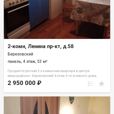
КОМПАНИЯ "САМОЛЕТ ПЛЮС" ГАРАНТИРУЕТ ФИНАНСОВУЮ
БЕЗОПАСНОСТЬ ДЛЯ НАШИХ КЛИЕНТОВ. Приобретая это
жилье через "Самолет Плюс", Вы получаете: Юридическое
сопровождение Помощь с ипотекой на выгодных условиях
Оформление документов без лишних хлопот Превосходный
клиентский сервис Звоните нам 24/7! Я готова ответить на
все ваши вопросы и помочь воплотить ваши мечты о новом
жилье в реальность без лишних затрат! Чижова Ксения
2-комн, Ленина пр-кт, д.58
Березовский
панель, 4 этаж, 53 м²
Продается уютная 2-х комнатная квартира в центре
микрорайона г. Березовский! 4 этаж 5-ти этажного дома,
9/30/53 кв.м., комнаты изолированные, солнечная сторона,
2 950 000 ₽
большой балкон (7 м.), зеленый двор с новой современной
детской площадкой. Большой карман на 3 квартиры. Дом
расположен во дворах, чистый воздух, хороший вид из окна.
Район с хорошо развитой инфраструктурой. В шаговой
доступности расположены: детские сады, школы, магазины,
остановки общественного транспорта. Квартира без