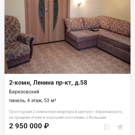
обременений. В качестве бонуса можем предложить
двухуровневый гараж с погребом, печкой, смотровой ямой,
новой металлической крышей, всего в 10 минутах пешком от
дома. По вашему желанию можем оставить кухонный
гарнитур, частично технику. Возможен обмен на жилье в
Кемерово (район Южного). Марина Викторовна
2-комн, Ленина пр-кт, д.58
Березовский
панель, 4 этаж, 53 м²
Просторная 2 комнатная квартира в центре г. Березовского,
на среднем этаже в хорошем состоянии, с большим
остекленным балконом 7м2, дом во дворе, Шуманских
2 950 000 ₽
Любовь Николаевна