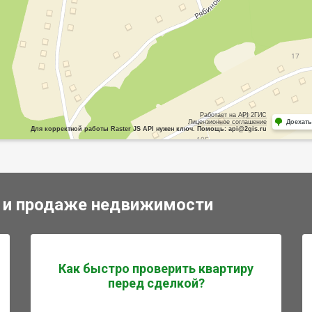
Работает на API 2ГИС
Лицензионное соглашение
Доехать
Для корректной работы Raster JS API нужен ключ. Помощь: api@2gis.ru
 и продаже недвижимости
Как быстро проверить квартиру
перед сделкой?