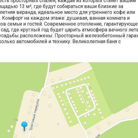
есть просторных спален, каждая из которых станет вашим
ощадью 13 м², где будут собираться ваши близкие за
етняя веранда, идеальное место для утреннего кофе или
. Комфорт на каждом этаже: душевая, ванная комната и
нов семьи и гостей. Современное отопление, гарантирующе
 сад, где круглый год будет царить атмосфера вечного лет
 усадьбы расположены: Просторный железобетонный гара
колько автомобилей и технику. Великолепная баня с