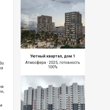
Уютный квартал, дом 1
Атмосфера ∙ 2025, готовность
Во
100%
ка
на
ры,
ым