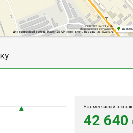
Работает на API 2ГИС
Лицензионное соглашение
Доехать
Для корректной работы Raster JS API нужен ключ. Помощь: api@2gis.ru
ку
Ежемесячный платеж
42 640