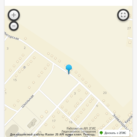
Работает на API 2ГИС
Лицензионное соглашение
Доехать с 2ГИС
Для корректной работы Raster JS API нужен ключ. Помощь: