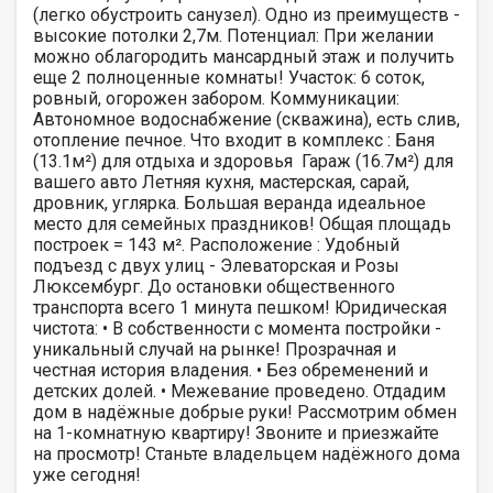
(легко обустроить санузел). Одно из преимуществ -
высокие потолки 2,7м. Потенциал: При желании
можно облагородить мансардный этаж и получить
еще 2 полноценные комнаты! Участок: 6 соток,
ровный, огорожен забором. Коммуникации:
Автономное водоснабжение (скважина), есть слив,
отопление печное. Что входит в комплекс : Баня
(13.1м²) для отдыха и здоровья ‍ Гараж (16.7м²) для
вашего авто Летняя кухня, мастерская, сарай,
дровник, углярка. Большая веранда идеальное
место для семейных праздников! Общая площадь
построек = 143 м². Расположение : Удобный
подъезд с двух улиц - Элеваторская и Розы
Люксембург. До остановки общественного
транспорта всего 1 минута пешком! Юридическая
чистота: • В собственности с момента постройки -
уникальный случай на рынке! Прозрачная и
честная история владения. • Без обременений и
детских долей. • Межевание проведено. Отдадим
дом в надёжные добрые руки! Рассмотрим обмен
на 1-комнатную квартиру! Звоните и приезжайте
на просмотр! Станьте владельцем надёжного дома
уже сегодня!