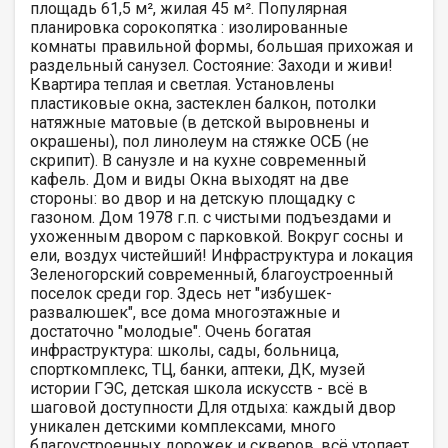
площадь 61,5 м², жилая 45 м². Популярная
планировка сорокопятка : изолированные
комнаты правильной формы, большая прихожая и
раздельный санузел. Состояние: Заходи и живи!
Квартира теплая и светлая. Установлены
пластиковые окна, застеклен балкон, потолки
натяжные матовые (в детской выровнены и
окрашены), пол линолеум на стяжке ОСБ (не
скрипит). В санузле и на кухне современный
кафель. Дом и виды Окна выходят на две
стороны: во двор и на детскую площадку с
газоном. Дом 1978 г.п. с чистыми подъездами и
ухоженным двором с парковкой. Вокруг сосны и
ели, воздух чистейший! Инфраструктура и локация
Зеленогорский современный, благоустроенный
поселок среди гор. Здесь нет "избушек-
развалюшек", все дома многоэтажные и
достаточно "молодые". Очень богатая
инфраструктура: школы, сады, больница,
спорткомплекс, ТЦ, банки, аптеки, ДК, музей
истории ГЭС, детская школа искусств - всё в
шаговой доступности Для отдыха: каждый двор
уникален детскими комплексами, много
благоустроенных дорожек и скверов, всё утопает