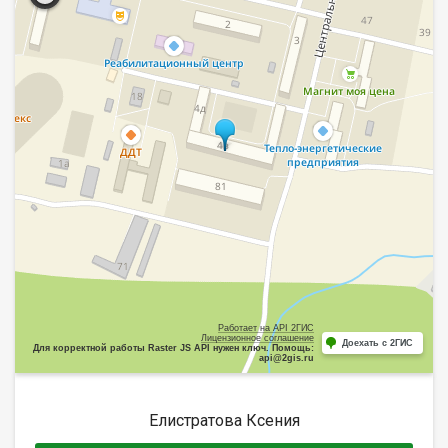
Работает на API 2ГИС
Лицензионное соглашение
Доехать с 2ГИС
Для корректной работы Raster JS API нужен ключ. Помощь:
api@2gis.ru
Елистратова Ксения