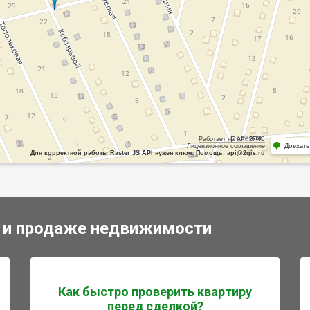
Работает на API 2ГИС
Лицензионное соглашение
Доехать
Для корректной работы Raster JS API нужен ключ. Помощь: api@2gis.ru
 и продаже недвижимости
Как быстро проверить квартиру
перед сделкой?