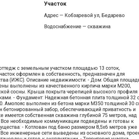
Участок
Адрес — Кобзаревой ул, Бедарево
Водоснабжение — скважина
ттедж с земельным участком площадью 13 соток,
асток оформлен в собственность, предназначен для
тва (ИЖС). Описание недвижимости: - Дом: Общая площад
тены выполнены из качественного кирпича марки М200,
тской сосны. Крыша покрыта черепицей высокого профиля
ами. - Фундамент: Надежная бетонная плита толщиной 32 
. Амопояс выполнен из бетона марки М350 толщиной 30 с
лен бетонированный забор, обеспечивающий приватность и
ке имеется собственная скважина глубиной 75 метров, над
. Все необходимые коммуникации подведены и готовы к
щества: - Котлован под баню размером 8,5х6 метров уже
 Все инженерные сети выведены из основного дома, прое
тановлен и готов к эксплуатации. - Территория участка