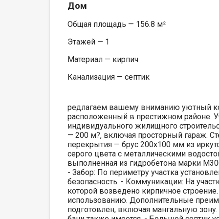
Дом
Общая площадь — 156.8 м²
Этажей — 1
Материал — кирпич
Канализация — септик
редлагаем вашему вниманию уютный ко
расположенный в престижном районе. Уч
индивидуального жилищного строительс
— 200 м?, включая просторный гараж. С
перекрытия — брус 200x100 мм из ирку
серого цвета с металлическими водосток
выполненная из гидробетона марки М300
- Забор: По периметру участка установ
безопасность. - Коммуникации: На участ
которой возведено кирпичное строение
использованию. Дополнительные преиму
подготовлен, включая мангальную зону.
бани также имеется. - Большой септик ус