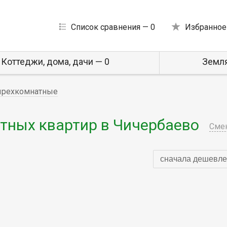
Список сравнения —
0
Избранное
Коттеджи, дома, дачи — 0
Земля
ырехкомнатные
ных квартир в Чичербаево
Смен
сначала дешевле