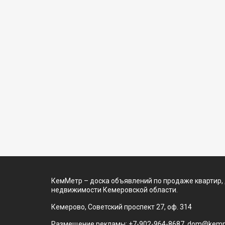
КемМетр – доска объявлений по продаже квартир,
недвижимости Кемеровской области.
Кемерово, Советский проспект 27, оф. 314
Размещение рекламы: +7-902-964-8687, dom@kemm