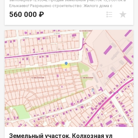
Елыкаево! Разрешено строительство: Жилого дома с
возможностью постоянной регистрации Бани Хозяйственных
560 000 ₽
построек Местоположение Правый берег реки Томь:
Преимущества Ровный рельеф и правильная форма участка
Тихая экологичная зона вдали от городского шума Пешая
доступность к берегу и лесному массиву Дорога
круглогодичного использования Транспорт 30 минут до
города на автомобиле Остановка общественного транспорта
в шаговой доступности Строительство Проверенные
подрядчики возведут для вас дом из: Газобетона Кирпича
Каркасных конструкций СИП-панелей Модульных блоков
Бруса или оцилиндрованного бревна Финансы Льготная
ипотека от 3% годовых Старт строительства без крупных
первоначальных вложений Условия сотрудничества
Агентство «Самолёт Плюс» гарантирует: Юридическое
сопровождение сделки Подбор надежных строительных
компаний Страхование и проверку юридической чистоты
Поддержку на всех этапах (от выбора участка до сдачи
объекта)
Земельный участок, Колхозная ул