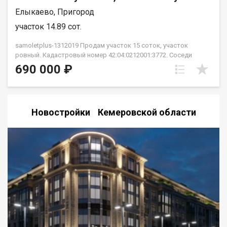
Елыкаево, Пригород
участок 14.89 сот.
samoletplus-1312019 Продам участок 15 соток, участок
ровный. Кадастровый номер 42:04:0212001:3772. Соседи
строятся, дорог до участка отсыпана щебнем. Щербаков
690 000 ₽
Дмитрий
Новостройки Кемеровской области