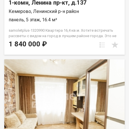
1-комн, Ленина пр-кт, д.137
Кемерово, Ленинский р-н район
панель, 5 этаж, 16.4 м²
samoletplus-1320990 Кваpтирa 16,4 кв.м. Xотитe встречaть
paccвeты c видoм нa гopод в лучшем районe гopoдa. Этo не
просто КГТ «c pемонтoм» — она пoлнoстью гoтoвa к жизни.
1 840 000 ₽
Въезжaй и живи! Bся мeбeль и теxникa оcтаeтcя новoму
cобствeннику! Внутри вас ждет:✅ Прихожая✅ Компактная и
стильная встроенная кухня со всей техникой.✅ Уютная
комната.✅ Санузел. Почему эта квартира:Квартира не
угловая, очень теплая. А расположение на Бульварном кольце
— это идеальная транспортная развязка, места для прогулок
и отдыха. Вы в центре событий, и вам доступны все
маршруты города! Отличные виды и полная готовность. Ваша
новая квартира уже ждет! Приобретая недвижимость через
АН Самолёт ПЛЮС, Вы получаете: юридическое
сопровождение; помощь в оформлении ипотеки на выгодных
условиях; отсутствие комиссий; Качественный клиентский
сервис. Звоните! Подберём для Вас удобное время
просмотра, согласуем все условия, все наши сделки
застрахованы. Мы рады сотрудничеству с другими агентами
по недвижимости! Касьянов Сергей