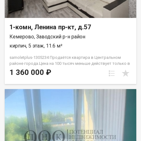
1-комн, Ленина пр-кт, д.57
Кемерово, Заводский р-н район
кирпич, 5 этаж, 11.6 м²
samoletplus-1305234 Продаётся квартира в Центральном
районе города.Цена на 100 тысяч меньше действует только в
августе! Успей приобрести недвижимость, подходящую как
1 360 000 ₽
для проживания, так и для сдачи! Удобное расположение
рядом с остановкой «Искитимский мост» позволяет легко
добраться до любой точки города благодаря регулярному
общественному транспорту. Квартира подходит как для сдачи
в аренду, так и для собственного проживания. В
непосредственной близости находятся парки, торговые
центры, университеты, школы и детские сады — всё
необходимое для комфортной жизни. В квартире выполнен
ремонт, готовый к заселению. Установлена новая входная
дверь, светлая комната с большим окном. Особенность
планировки — отсутствие соседей за стенами, что добавляет