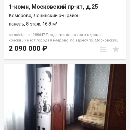
1-комн, Московский пр-кт, д.25
Кемерово, Ленинский р-н район
панель, 8 этаж, 16.8 м²
samoletplus-1288647 Продается квартира в одном из
красивых мест города Кемерово. по адресу пр. Московский,
25 Квартира расположена на 8 этаже 9‑этажного дома.
2 090 000 ₽
Отличное сочетание цены и готовности к быстрой сделке.
Прямая продажа, возможна ипотека — заходите и
оформляйте покупку без лишних задержек. Преимущества
этого объекта недвижимости: классный район для
проживания и сдачи в аренду ликвидность для последующей
сдачи в аренду или перепродажи доступная цена развитая
инфраструктура, рядом школа 78, 3 детских сада, ТЦ Лето
сити, магазины, остановка, детская поликлиника,
прогулочные зоны, футбольное поле. Неподалеку сквер. Один
взрослый собственник быстрый выход на сделку Приобретая
недвижимость через Федеральное Агентство Недвижимости
"Самолёт Плюс" Вы получаете: Гарантия юридической
чистоты сделки от компании, которая работает на рынке
недвижимости в городе Кемерово с 2010 года! Выгодная
ипотека только для клиентoв Cамолёт плюc! Платежи