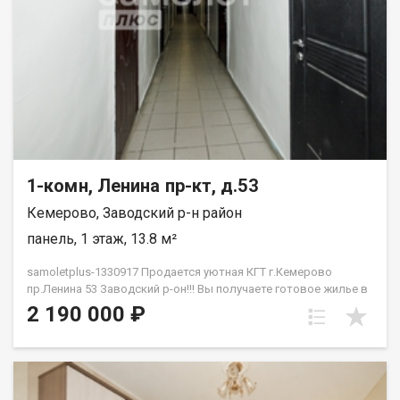
1-комн, Ленина пр-кт, д.53
Кемерово, Заводский р-н район
панель, 1 этаж, 13.8 м²
samoletplus-1330917 Продается уютная КГТ г.Кемерово
пр.Ленина 53 Заводский р-он!!! Вы получаете готовое жилье в
самом сердце города без необходимости вкладываться в
2 190 000 ₽
капитальный ремонт.<!--TgQPHd||[]--> Главные преимущества
объекта:<!--TgQPHd||[]--> Студенческий кластер<!--TgQPHd||[]-->:
в шаговой доступности находятся ведущие вузы города,
библиотеки и коворкинги. Отличное состояние<!--TgQPHd||[]-->:
чистая, светлая комната, свежие обои, пластиковое окно и