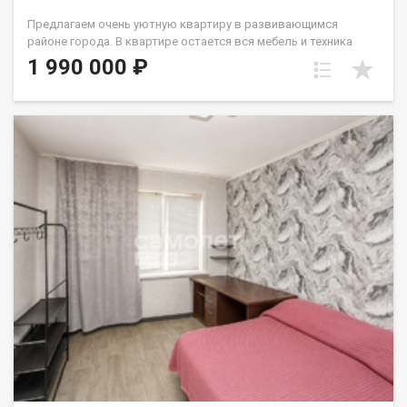
Предлагаем очень уютную квартиру в развивающимся
районе города. В квартире остается вся мебель и техника
(кухня, диван, шкаф, ст.машина, микроволновка). У
1 990 000 ₽
стеклопакета две рабочие створки, натяжной потолок,
линолеум. с/у совмещен и выложен кафелем. В шаговой
доступности дет.сад и школа. До остановок общественного
транспорта 2мин. Вокруг много магазинов различного
направления в т.ч. торговые центры. Один собственник -
взрослый. Лена Васильева