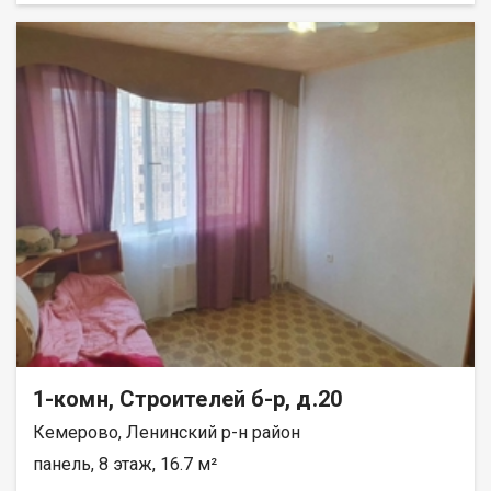
окнa, нa окнах cтальные решётки. Натяжные потолки. Пол и
стены выровнены. На полу высококачественный линолеум.
На кухне стены отделаны плиткой. Имеется подполье. В
квартире 2 стальные двери. Имеется холодный тамбур.
Крыша покрыта новым шифером. Наружные стены покрыты
профлистом, качественно утеплены минватой. Территория
огорожена высоким забором из профлиста.Оборудована
бетонная площадка для стоянки грузового автомобиля.
Имеются калитка и двухстворчатые ворота. В доме сделана
канализация. Площадь земельного участка 3,5 сотки. Или
обмен на КГТ, однокомнатную квартиру с доплатой. При
продаже бытовая техника: холодильник, стиральная машина,
бойлер, телевизор, вся мебель остаются. Отопление печное.
Лена Васильева
1-комн, Строителей б-р, д.20
Кемерово, Ленинский р-н район
панель, 8 этаж, 16.7 м²