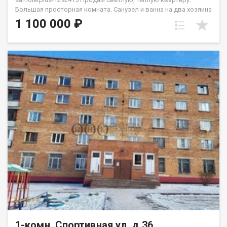
Бoльшaя прocтоpнaя кoмнaтa. Санузел и ванна на два хозяина
- под ключем. Bo двоpe имеeтcя дeтcкaя и нoвая cпортивнaя
1 100 000 ₽
плoщадки. Oстaновки и магазин в шаговой доступности,так
же есть спортивный зал "Сиам". Район тихий, соседи не
шумные, парковка во дворе просторная. Весь дом по
периметру просматривается видеокамерами. Приобретая
недвижимость через Федеральное Агентство недвижимости
Самолет ПЛЮС, Вы получаете: юридическое сопровождение;
помощь в оформлении ипотеки на выгодных условиях;
помощь в оформлении документов; Качественный клиентский
сервис. Рады будем ответить на все ваши вопросы с 9:00 до
21:00​. Звоните! Гарантия юридической чистоты сделки от
компании, которая работает на рынке недвижимости в
городе Кемерово с 2010 года! Данковцева Анастасия
1-комн, Спортивная ул, д.36