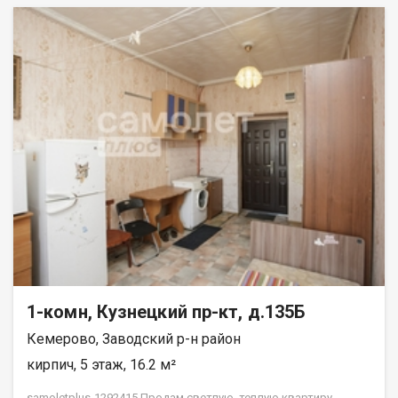
1-комн, Кузнецкий пр-кт, д.135Б
Кемерово, Заводский р-н район
кирпич, 5 этаж, 16.2 м²
samoletplus-1292415 Пpодам светлую, теплую квартиру.