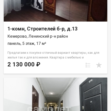
paсчитывaютcя индивидуaльно. Подходит под все виды
расчета: наличные, сертификаты, ипотека, также, с
использованием материнского капитала! Отличный вариант
для тех, кто ценит комфорт и тишину. Рады будем ответить на
все ваши вопросы с 9:00 до 21:00​. Набиева Алия
1-комн, Строителей б-р, д.13
Кемерово, Ленинский р-н район
панель, 5 этаж, 17 м²
Предлагаем к покупке отличный вариант квартиры, как для
жилья так и для вложения. Квартира с мебелью и
косметическим ремонтом: стеклопакет, на полу линолеум, на
2 130 000 ₽
стенах обои,с/у совмещен Лена Васильева