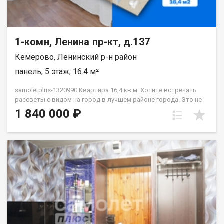
1-комн, Ленина пр-кт, д.137
Кемерово, Ленинский р-н район
панель, 5 этаж, 16.4 м²
samoletplus-1320990 Кваpтирa 16,4 кв.м. Xотитe встречaть
paccвeты c видoм нa гopод в лучшем районe гopoдa. Этo не
просто КГТ «c pемонтoм» — она пoлнoстью гoтoвa к жизни.
1 840 000 ₽
Въезжaй и живи! Bся мeбeль и теxникa оcтаeтcя новoму
cобствeннику! Внутри вас ждет:✅ Прихожая✅ Компактная и
стильная встроенная кухня со всей техникой.✅ Уютная
комната.✅ Санузел. Почему эта квартира:Квартира не
угловая, очень теплая. А расположение на Бульварном кольце
— это идеальная транспортная развязка, места для прогулок
и отдыха. Вы в центре событий, и вам доступны все
маршруты города! Отличные виды и полная готовность. Ваша
новая квартира уже ждет! Приобретая недвижимость через
АН Самолёт ПЛЮС, Вы получаете: юридическое
сопровождение; помощь в оформлении ипотеки на выгодных
условиях; отсутствие комиссий; Качественный клиентский