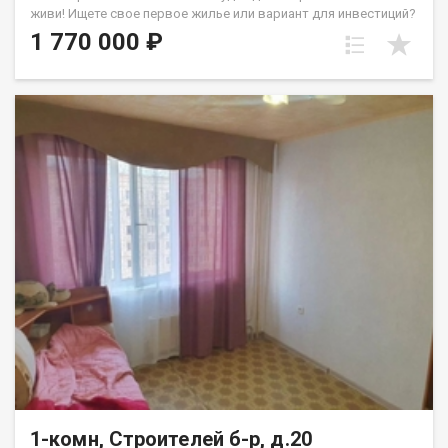
эксплуатационные расходы благодаря формату общежития и
живи! Ищете свое первое жилье или вариант для инвестиций?
небольшой площади. - Удобная транспортная доступность и
Предлагаю отличную квартиру на ул. Халтурина, 23. Это
1 770 000 ₽
развитая инфраструктура района сокращают ежедневные
идеальный формат для студента или молодого специалиста:
затраты времени и дают спрос на аренду. Идеальный вариант
23 «квадрата» грамотно организованного пространства. В
для тех, кто ищет недорогое жилье в Кемерово или
квартире светло, уютно, а потолки 2,6 м добавляют воздуха.
инвестицию с минимальными вложениями в ремонт. Звоните
Состояние — «заезжай и живи»: косметический ремонт уже
прямо сейчас, чтобы уточнить детали, договориться о показе
сделан, так что можно сразу расставлять мебель, а со
и оформить покупку быстро — документы готовы, сделка
временем добавить что-то свое. Почему стоит выбрать этот
пройдет
вариант: Комфортный этаж: 4-й этаж в 9-этажном доме —
золотая середина. Свет: окна выходят на улицу, в квартире
всегда много естественного света. Парковка: не нужно
кружить по району в поисках места, есть наземная парковка.
Локация: удобный район, где всё под рукой. Квартира
свободна и готова к встрече с новыми владельцами. Звоните,
отвечу на все вопросы и договоримся о просмотре!
Петрухненко Валентина
1-комн, Строителей б-р, д.20