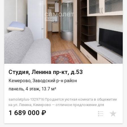
огорожена высоким забором из профлиста.Оборудована
бетонная площадка для стоянки грузового автомобиля.
Имеются калитка и двухстворчатые ворота. В доме сделана
канализация. Площадь земельного участка 3,5 сотки. Или
обмен на КГТ, однокомнатную квартиру с доплатой. При
продаже бытовая техника: холодильник, стиральная машина,
бойлер, телевизор, вся мебель остаются. Отопление печное.
Лена Васильева
Студия, Ленина пр-кт, д.53
Кемерово, Заводский р-н район
панель, 4 этаж, 13.7 м²
samoletplus-1329716 Продается уютная комната в общежитии
на ул. Ленина, Кемерово — отличное предложение для
инвестора или для собственного проживания по выгодной
1 689 000 ₽
цене. Комната-студия площадью 13,7 кв.м расположена на 4-м
этаже панельного дома 1966 года постройки (5 этажей, лифта
нет). Выполнен косметический ремонт — чистая, светлая,