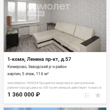
1-комн, Ленина пр-кт, д.57
Кемерово, Заводский р-н район
кирпич, 5 этаж, 11.6 м²
samoletplus-1305234 Продаётся квартира в Центральном
районе города.Цена на 100 тысяч меньше действует только в
августе! Успей приобрести недвижимость, подходящую как
1 360 000 ₽
для проживания, так и для сдачи! Удобное расположение
рядом с остановкой «Искитимский мост» позволяет легко
добраться до любой точки города благодаря регулярному