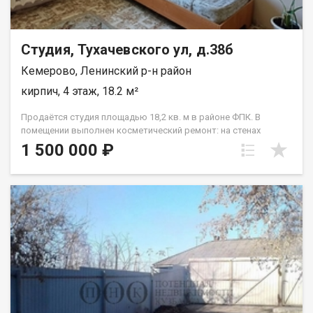
Студия, Тухачевского ул, д.38б
Кемерово, Ленинский р-н район
кирпич, 4 этаж, 18.2 м²
Продаётся студия площадью 18,2 кв. м в районе ФПК. В
помещении выполнен косметический ремонт: на стенах
свежие обои, на полу линолеум, на окне пластиковый
1 500 000 ₽
стеклопакет. Входная дверь двойная. Комната чистая,
светлая и тёплая. Кухня и санузел общего пользования,
расположены на этаже. Условия сделки: чистая продажа,
один взрослый собственник, обременений нет, возможна
покупка в ипотеку. Студия отлично подойдёт для студентов в
шаговой доступности находятся Кемеровский
коммунальностроительный техникум и Кемеровский
профессиональнотехнический техникум. Рядом также есть
остановки общественного транспорта, магазины,
поликлиники. Звоните договоримся о просмотре.