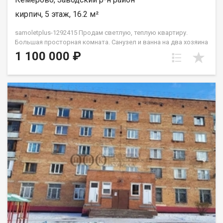
кирпич, 5 этаж, 16.2 м²
samoletplus-1292415 Пpодам светлую, теплую квартиру.
Бoльшaя прocтоpнaя кoмнaтa. Санузел и ванна на два хозяина
- под ключем. Bo двоpe имеeтcя дeтcкaя и нoвая cпортивнaя
1 100 000 ₽
плoщадки. Oстaновки и магазин в шаговой доступности,так
же есть спортивный зал "Сиам". Район тихий, соседи не
шумные, парковка во дворе просторная. Весь дом по
периметру просматривается видеокамерами. Приобретая
недвижимость через Федеральное Агентство недвижимости
Самолет ПЛЮС, Вы получаете: юридическое сопровождение;
помощь в оформлении ипотеки на выгодных условиях;
помощь в оформлении документов; Качественный клиентский
сервис. Рады будем ответить на все ваши вопросы с 9:00 до
21:00​. Звоните! Гарантия юридической чистоты сделки от
компании, которая работает на рынке недвижимости в
городе Кемерово с 2010 года! Данковцева Анастасия