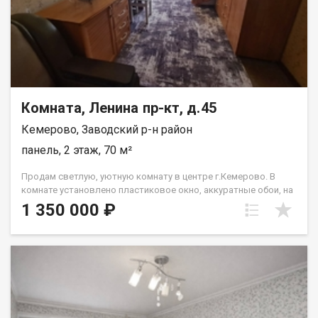
Комната, Ленина пр-кт, д.45
Кемерово, Заводский р-н район
панель, 2 этаж, 70 м²
Продам светлую, уютную комнату в центре г.Кемерово. В
комнате установлено пластиковое окно, аккуратные обои, на
полу - линолеум. Окно выходит во двор. На 4 комнаты общая
1 350 000 ₽
кухня и раздельный санузел. Дом не является общежитием,
поэтому в нём хорошие соседи и отсутствие насекомых.
Рядом с домом отличная инфраструктура: детские сады,
школы №7, 10, магазины, прекрасная транспортная развязка
на пр.Ленина. В 5 минутах ходьбы находится парк Ангелов.
Обременений нет. Комната освобождена, чистая продажа!
Хороший вариант как стартовое жильё или для сдачи в
аренду.