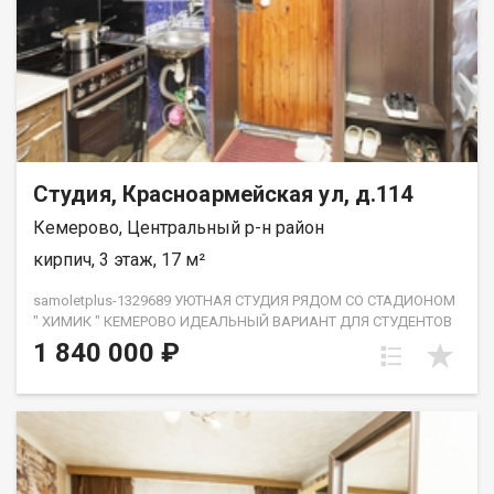
сервис. Звоните! Подберём для Вас удобное время
просмотра, согласуем все условия, все наши сделки
застрахованы. Мы рады сотрудничеству с другими агентами
по недвижимости! Касьянов Сергей
Студия, Красноармейская ул, д.114
Кемерово, Центральный р-н район
кирпич, 3 этаж, 17 м²
samoletplus-1329689 УЮТНАЯ СТУДИЯ РЯДОМ СО СТАДИОНОМ
" ХИМИК " КЕМЕРОВО ИДЕАЛЬНЫЙ ВАРИАНТ ДЛЯ СТУДЕНТОВ
,МОЛОДЫХ СПЕЦИАЛИСТОВ И ОДИНОКИХ ЛЮДЕЙ! ищете
1 840 000 ₽
компактное и ухоженное жилье в развитой инфраструктурой?
Этот вариант создан для вас! Также отлично подойдет
пожилым людям ,ценящим покой и близость социальных
объектов. ОПИСАНИЕ ДОМА РАЙОНА Дом расположен в
престижном и спокойном районе по адресу:
ул.Красноармейская д. 114 (3-й этаж). Это не просто квартира
, а часть обжитого микрорайона со своей атмосферой :