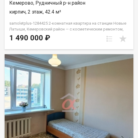
Кемерово, Рудничный р-н район
кирпич, 2 этаж, 42.4 м²
samoletplus-1284425 2-комнатная квартира на станции Новые
Латыши, Кемеровский район — с косметическим ремонтом,
заезжайте и живите. Звука поездов в квартире не слышно.
1 490 000 ₽
Просторные комнаты, удобная планировка, большая
кладовка — можно использовать как гардеробную.
Автобусное сообщение до посёлка Кедровка. Школьный
автобус доставляет детей до школы. Цена обсуждаема. АН
«Самолёт Плюс» на рынке недвижимости Кемерово с 2010
года.Полное сопровождение сделки.Гарантия юридической
чистоты сделки.Звоните с 9:00 до 21:00 — ответим на
вопросы и организуем просмотр! Еленец Юлия