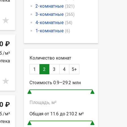
отека
2-комнатные
(321)
3-комнатные
(265)
4-комнатные
(54)
1-комнатные
(6)
0 ₽
б./м²
Количество комнат
отека
1
2
3
4
5+
Стоимость
0.9—29.2
млн
Площадь, м²
0 ₽
б./м²
Общая от
11.6 до 210.2
м²
отека