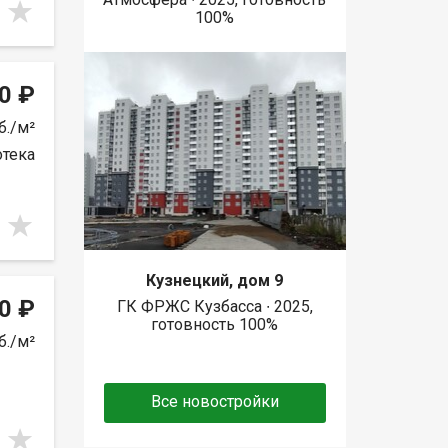
100%
0 ₽
б./м²
отека
Кузнецкий, дом 9
0 ₽
ГК ФРЖС Кузбасса ∙ 2025,
готовность 100%
б./м²
Все новостройки