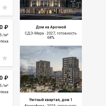
0 ₽
Дом на Арочной
СДЭ-Мера ∙ 2027, готовность
б./м²
68%
отека
0 ₽
б./м²
отека
Уютный квартал, дом 1
Атмосфера ∙ 2025, готовность