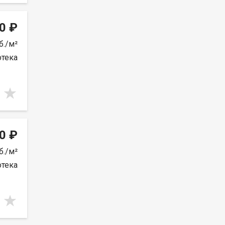
0 ₽
б./м²
отека
0 ₽
б./м²
отека