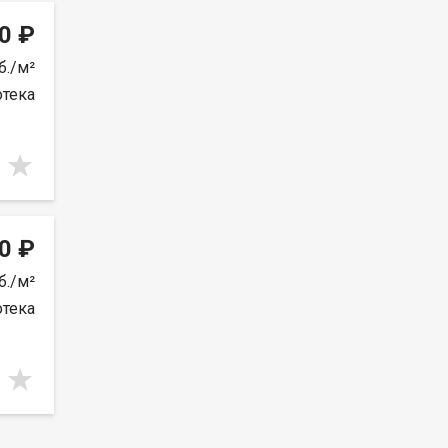
0 ₽
б./м²
отека
0 ₽
б./м²
отека