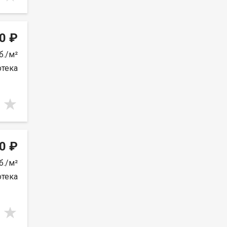
0 ₽
б./м²
отека
0 ₽
б./м²
отека