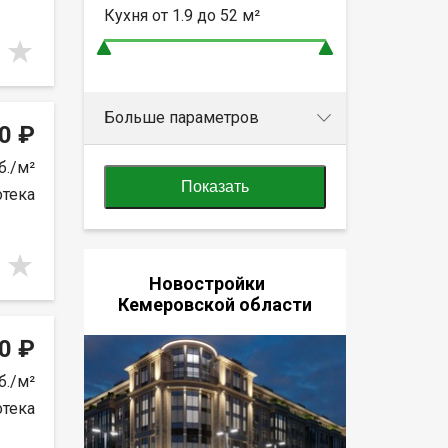
Кухня от
1.9 до 52
м²
Больше параметров
0 ₽
б./м²
Показать
отека
Новостройки
Кемеровской области
0 ₽
б./м²
отека