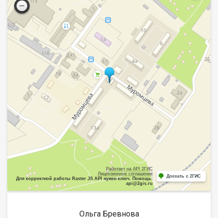
Работает на API 2ГИС
Лицензионное соглашение
Доехать с 2ГИС
Для корректной работы Raster JS API нужен ключ. Помощь:
api@2gis.ru
Ольга Бревнова