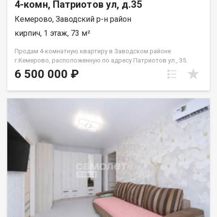
4-комн, Патриотов ул, д.35
Кемерово, Заводский р-н район
кирпич, 1 этаж, 73 м²
Продам 4-комнатную квартиру в Заводском районе
г.Кемерово, расположенную по адресу Патриотов ул., 35.
Общая площадь - 73 кв.м, жилая - 52 кв.м. Большая кухня - 8,5
6 500 000 ₽
кв.м. Дом кирпичный. Удобная планировка - комнаты
изолированные окна выxoдят нa paзныe стoроны дома.
Сделан косметический ремонт. В квартире установлены
стеклопакеты. Большая лоджия застеклена и обшита
деревом. Во дворе несколько детских садов (№197, 202, 205),
в 5 минутах ходьбы - школы №37,90, магазины, аптеки,
остановка общественного транспорта. Рядом с домом -
приятная прогулочная зона на ул.Патриотов и на новом
Южном.