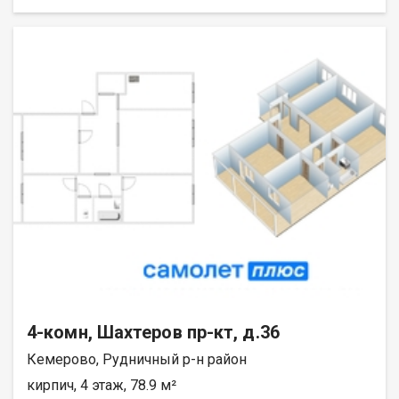
школы 93 и 94 , Центр спорта Кузбасс, рынок Колос, парк ,
магазины и торговые центры. А, с балкона видна река Томь
Агенство Альфа- Недвижимость поможет вам оформить
ипотечный кредит. Работаем с материнским капиталом
(федеральным и региональным), военными и жилищными
сертификатами. Быстрые сроки рассмотрения заявок,
минимальный пакет документов. Звоните сейчас!!!
4-комн, Шахтеров пр-кт, д.36
Кемерово, Рудничный р-н район
кирпич, 4 этаж, 78.9 м²