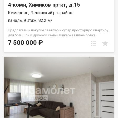
4-комн, Химиков пр-кт, д.15
Кемерово, Ленинский р-н район
панель, 9 этаж, 82.2 м²
Предлагаем к покупке светлую и супер просторную квартиру
для большой и дружной семьи! Шикарная планировка,
пространство не заполнено коридорами в квартире все
7 500 000 ₽
комнаты изолированные (12,5, 19,2, 12,4, 12,4) кв.м.
Установлены стеклопакеты, выполнен хороший ремонт.
Стены и пол выровнены. Коридор и кухня на полу выложен
кафель. Есть большой шкаф-купе, кладовка.С/у раздельный
выложен кафелем, установлены биметаллические
радиаторы, деревянные межкомнатные двери. Балкон
застеклен и облагорожен. В шаговой доступности:
школа,гимназия, детский сад,остановки, прогулочная зона,
удобная парковка во дворе. Квартира БЕЗ обременений,
перепланировок и несовершеннолетних собственников.При
покупке возможна любая форма оплаты:наличные, ипотека.
Звоните,пишите эта квартира достойна быть Вашей!