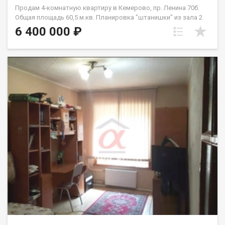
Продам 4-комнатную квартиру в Кемерово, пр. Ленина 70б.
Общая площадь 60,5 м.кв. Планировка "штанишки" из зала 2
спальни. Угловая, но очень теплая. Преимущества квартиры:
6 400 000 ₽
Квартира в хорошем состоянии. Сделан капитальный ремонт:
установлены стеклопакеты, на полу уложен ламинат, и
плитка, трубы заменены на медь, установлена хорошая
сантехника. Санузел совмещен, выложен кафелем.
Преимущества локации: Прекрасный Центральный район. Вся
необходимая инфраструктура находится в шаговой
доступности: школа 31, детские сады, магазины, аптеки.
Отличная транспортная развязка. Дом находится во дворе
вдали от шума и пыли транспорта. Приличные соседи.
Подходит для большой семьи с разнополыми или
разновозрастными детьми. Жить здесь одно удовольствие!
Юридическая информация: • Два взрослых собственника с
1997г. • Полная готовность к сделке. • Подходит под все виды
расчетов (ипотека, наличные, использование маткапитала).