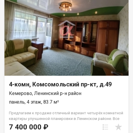
рядом и в шаговой доступности.
4-комн, Комсомольский пр-кт, д.49
Кемерово, Ленинский р-н район
панель, 4 этаж, 83.7 м²
Предлагаем к продаже отличный вариант четырёх комнатной
квартиры улучшенной планировки в Ленинском районе. Все
комнаты изолированы, кухня 9.1 м2, есть балкон и лоджия,
7 400 000 ₽
санузел раздельный. Все в шаговой доступности детсады,