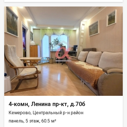
сады, лицей №89, художественный колледж и поликлиника
прямо под боком. Магазины и аптеки в шаговой доступности.
Удобная транспортная развязка доставит вас в любую точку
города за считанные минуты. А вечером всегда найдётся
место на большой парковке у дома. Один взрослый
собственник, более 5 лет в собственности, полная стоимость
в договоре, без долгов и обременений. Быстрый выход на
сделку. Идеальный вариант для комфортного проживания
всей семьёй либо выгодной инвестиции. Приобретая
недвижимость через АН Самолет ПЛЮС , Вы получаете:
юридическое сопровождение; помощь в оформлении ипотеки
на выгодных условиях; помощь в оформлении документов.
Качественный клиентский сервис. Звоните прямо сейчас,
чтобы узнать подробности и договориться о просмотре!
Гарантия юридической чистоты сделки от компании, которая
работает на рынке недвижимости с 2010 года! Тиханова
Анастасия
4-комн, Ленина пр-кт, д.70б
Кемерово, Центральный р-н район
панель, 5 этаж, 60.5 м²