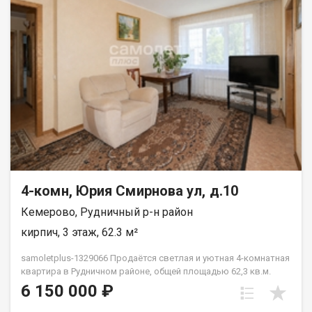
Юридическое сопровождение сделки— Помощь в
оформлении ипотеки на выгодных условиях— Полное
сопровождение документов— Качественный клиентский
сервис Рады будем ответить на все ваши вопросы с 9:00 до
21:00. Гарантия юридической чистоты сделки от компании,
которая работает на рынке недвижимости с 2010 года!
Бубашнев Аркадий
4-комн, Юрия Смирнова ул, д.10
Кемерово, Рудничный р-н район
кирпич, 3 этаж, 62.3 м²
samoletplus-1329066 Продаётся светлая и уютная 4-комнатная
квартира в Рудничном районе, общей площадью 62,3 кв.м.
Тёплый кирпичный дом, хорошее состояние квартиры, вам не
6 150 000 ₽
придётся тратить время и деньги на обустройство — вся
мебель остаётся вам! Идеальная локация! Всё рядом: детские