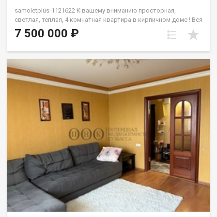
samoletplus-1121622 К вашему вниманию просторная,
светлая, теплая, 4 комнатная квартира в кирпичном доме ! Вся
инфраструктура в пешей доступности ! Все соответствует
7 500 000 ₽
фотографиям ! Один взрослый собственник , без каких либо
обременений ! По мебели и технике готовы обсуждать с
каждым покупателем индивидуально. Приобретая
недвижимость через АН Самолет ПЛЮС Вы получаете:
юридическое сопровождение; помощь в оформлении ипотеки
на выгодных условиях; помощь в оформлении документов;
качественный клиентский сервис. Гуль Алексей