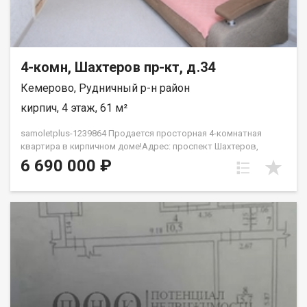
4-комн, Шахтеров пр-кт, д.34
Кемерово, Рудничный р-н район
кирпич, 4 этаж, 61 м²
samoletplus-1239864 Продается просторная 4-комнатная
квартира в кирпичном доме!Адрес: проспект Шахтеров,
34Предлагаем вашему вниманию светлую и уютную 4-
6 690 000 ₽
комнатную квартиру площадью 61 кв. м, расположенную в
теплом кирпичном доме. Это идеальное место для
комфортной жизни вашей семьи!Ключевые особенности
квартиры:• Свежий ремонт: квартира готова к заселению,
вам не нужно беспокоиться о ремонте!• Обновленный
подъезд: что говорит о хорошей работе УК.• Современные
коммуникации: полностью заменена электропроводка и
разводка сантехники, установлены новые радиаторы
отопления.• Новые пластиковые окна: во всей квартире
установлены окна с защитой от детей, что обеспечивает
безопасность и комфорт.• Большой застекленный балкон: