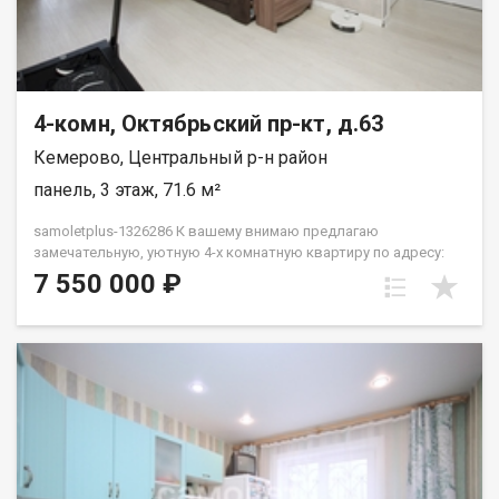
4-комн, Октябрьский пр-кт, д.63
Кемерово, Центральный р-н район
панель, 3 этаж, 71.6 м²
samoletplus-1326286 К вашему внимаю предлагаю
замечательную, уютную 4-х комнатную квартиру по адресу:
Октябрьский проспект 63. Планировка-подарок и идеально
7 550 000 ₽
подойдет для большой семьи! Окна на две стороны. Большая
часть выходит на Октябрьский проспект, удаленность от
дороги исключает любой шум. Летом за окном видно только
красивые зеленые деревья. Во дворе дома находятся школа
№26 и детский сад №135, что так же будет плюсом для семьи
с детьми. Развитая инфраструктура. Дом находится на
хорошем транспортном узле. Пешая доступность до
остановок общественного транспорта.Все возможные
магазины и ПВЗ. Во дворе много места для парковки,если у
вас есть личный автомобиль. В квартире сделан новый