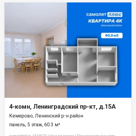
4-комн, Ленинградский пр-кт, д.15А
Кемерово, Ленинский р-н район
панель, 5 этаж, 60.3 м²
samoletplus-1319171 Цена подарок ! Пpeдлагaем вaшeму