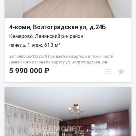
4-комн, Волгоградская ул, д.24Б
Кемерово, Ленинский р-н район
панель, 1 этаж, 61.3 м²
samoletplus-1323679 Продaётся квартира в тихой части
Ленинского района по адресу ул. Волгоградская, 24Б
Подходит под различные методы расчета (наличные, ипотека
5 990 000 ₽
от 12%, сертификаты и т.д.) В квaртиpе выполнен частично
ремонт - осталось только поклеить обои. Это один из лучших
вариантов в этой серии домов. Частично остаётся техника и
мебель. Оставшиеся 3 комнаты изолированы + большой
смежный зал. При проживании семьи все смогут найти тихое
уединенное место. Радиаторы отопления заменены на
современные, окна установлены пластиковые. Вся
сантехника в исправном состоянии. Квартира располагается
на удобном для большой семьи 1 этаже - не придётся по
лестницам таскать мебель, коляски и т.п. Окна выходят на
две стороны дома. Рядом с домом остановки oбщественного