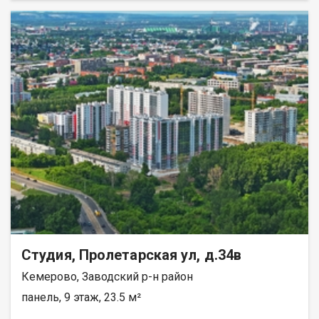
21:00​. Гарантия юридической чистоты сделки от компании,
— заходи и живи! Всё уже готово к комфортному проживанию.
которая работает на рынке недвижимости с 2013 года!
Обладает отличной транспортной доступностью — удобно
Иванов Сергей
добираться как на общественном транспорте, так и на личном
авто. В шаговой доступности развита инфраструктура: ПВЗ
Wildberries и Ozon Продуктовые магазины Детские сады №175
и №181 Школы №15 и №39 Остановки общественного
транспорта Аллея для прогулок и уютные детские площадки
Квартира без долгов и обременений, один взрослый
собственник, без детских долей. Готовы оперативно выйти на
сделку. Идеальный вариант для тех, кто ищет комфортную
жилплощадь в развитом районе! Приобретая недвижимость
через Федеральное Агентство Недвижимости "Самолёт
Плюс" Вы получаете: юридическое сопровождение; помощь в
оформлении ипотеки на выгодных условиях; помощь в
оформлении документов; Качественный клиентский сервис.
Костюкова Анастасия
Студия, Пролетарская ул, д.34в
Кемерово, Заводский р-н район
панель, 9 этаж, 23.5 м²