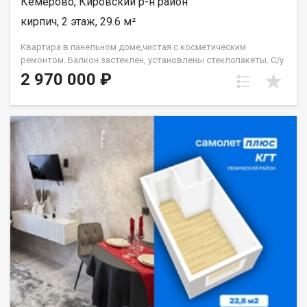
Кемерово, Кировский р-н район
кирпич, 2 этаж, 29.6 м²
Квартира в панельном доме,чистая с косметическим
ремонтом. Балкон застеклен, установлены стеклопакеты. С/у
совмещен на полу кафель, в комнатах и коридоре на полу
2 970 000 ₽
линолеум.