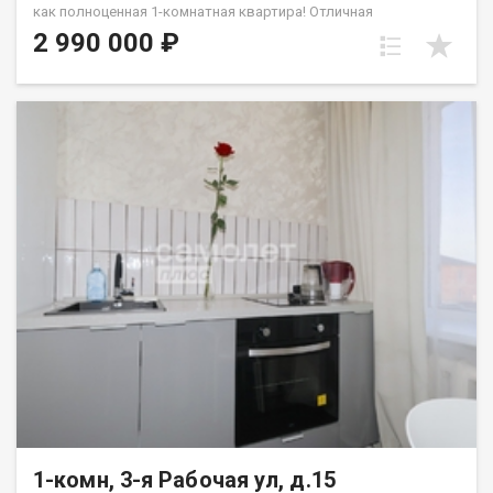
как полноценная 1-комнатная квартира! Отличная
альтернатива однокомнатным хрущевкам с крохотной кухней!
2 990 000 ₽
Подходит под сиротский сертификат Удобная планировка и
хорошее состояние. Очень теплая и светлая квартира
Пластиковые стеклопакеты, надежная металлическая дверь
Остается вся мебель и техника - подходит для немедленного
заселения и быстрой сдачи в аренду без дополнительных
вложений В ванной и кухне кафель на полу Санузел выложен
плиткой до потолка Счетчики на воду и электроснабжение
внутри квартиры В общежитии установлены
высокоскоростные современные лифты, на первом этаже
постоянно дежурит консьерж Дом в отдалении от проспекта -
никакого шума дороги Рядом магазины, детские сады, школы
и медицинские учреждения Отличная транспортная развязка -
остановка в паре минут ходьбы Условия сделки Никаких
долгов и обременений В собственности более пяти лет
Готовы к быстрому выходу на сделку Поможем согласовать
пониженную ставку на ипотеку - от 11,9% Рад буду ответить на
все ваши вопросы и показать квартиру в удобное время​.
Приобретая недвижимость через федеральное агентство
«САМОЛЁТ ПЛЮС», Вы получаете: юридическое
сопровождение сделки на всех этапах; помощь в оформлении
документов; гарантию юридической защиты на 3 года после
1-комн, 3-я Рабочая ул, д.15
перехода права собственности скидки от банков-партнеров