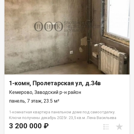
м²). • Состояние: Жилое. Можно заезжать и обустраиваться
под свой стиль. • Коммуникации: Свет и вода центральные,
отопление печное. К оммунальные платежи очень
демократичные ! Санузел и канализацию можно легко
обустроить так, как удобно именно вам. Локация всё под
рукой: В 4-х минутах ходьбы остановка пос. Шахты Северная .
Школы, детские сады, магазины и администрация в паре
шагов. Юридическая чистота: В собственности более 5 лет.
Чистая продажа, без сложностей. Приходите на просмотр!
Покажем в любое удобное время. Звоните!
1-комн, Пролетарская ул, д.34в
Кемерово, Заводский р-н район
панель, 7 этаж, 23.5 м²
1-комнатная квартира панельном доме под самоотделку.
Ключи получены декабрь 2025г. 23,5 кв.м. Лена Васильева
3 200 000 ₽