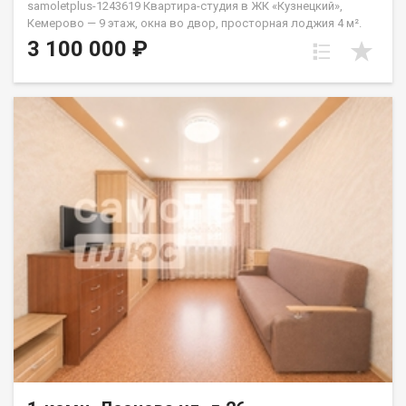
samoletplus-1243619 Квартира-студия в ЖК «Кузнецкий»,
Кемерово — 9 этаж, окна во двор, просторная лоджия 4 м².
Один взрослый собственник, без обременений, документы
3 100 000 ₽
готовы к сделке. Состояние: стяжка пола, перегородки,
разводка электричества, розетки, выключатели, приборы
учёта воды и электричества — делайте ремонт под себя. Окна
выходят во двор — никакого шума и пыли от машин. ЖК
«Кузнецкий» расположен на пересечении пр. Кузнецкого с ул.
Автозаводской и Федоровского — удобная транспортная
развязка. Комплекс находится в глубине квартала — тишина и
комфорт. На территории: спортивные и игровые площадки,
два детских сада на 125 и 350 мест, новая школа, торговый
центр и объекты сферы обслуживания. Подходит под ипотеку
от 13,75%, материнский капитал, сертификаты и наличные. АН
«Самолёт Плюс» на рынке недвижимости Кемерово с 2010
года. Полное сопровождение сделкиГарантия юридической
чистоты сделки Звоните с 9:00 до 21:00 — ответим на
вопросы и организуем просмотр! Владимиров Александр