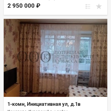
многоквартирного дома. Квартира полностью готова к
2 950 000 ₽
проживанию. Объект без обременений. В квартире: -
аккуратный ремонт;- тёплая и уютная атмосфера;- можно
заехать и жить сразу после покупки. Расположение дома
позволяет быстро добраться до магазинов, остановок
общественного транспорта и всей необходимой
инфраструктуры. Звоните, чтобы договориться о просмотре
— квартира ждёт своих новых счастливых жильцов!
Приобретая недвижимость через АН Самолет ПЛЮС , Вы
получаете: юридическое сопровождение; помощь в
оформлении ипотеки на выгодных условиях; помощь в
оформлении документов. Качественный клиентский сервис.
Звоните прямо сейчас, чтобы узнать подробности и
договориться о просмотре! Гарантия юридической чистоты
сделки от компании, которая работает на рынке
недвижимости с 2010 года! Тиханова Анастасия
1-комн, Инициативная ул, д.1в