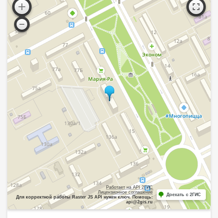
Работает на API 2ГИС
Лицензионное соглашение
Доехать с 2ГИС
Для корректной работы Raster JS API нужен ключ. Помощь:
api@2gis.ru