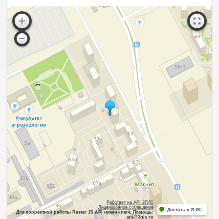
Работает на API 2ГИС
Лицензионное соглашение
Доехать с 2ГИС
Для корректной работы Raster JS API нужен ключ. Помощь:
api@2gis.ru