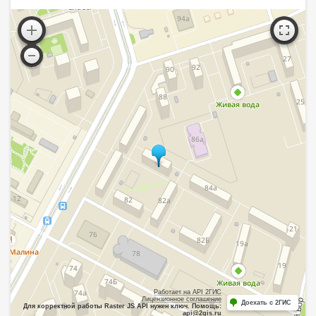
Работает на API 2ГИС
Лицензионное соглашение
Доехать с 2ГИС
Для корректной работы Raster JS API нужен ключ. Помощь:
api@2gis.ru