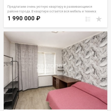
Предлагаем очень уютную квартиру в развивающимся
районе города. В квартире остается вся мебель и техника
(кухня, диван, шкаф, ст.машина, микроволновка). У
1 990 000 ₽
стеклопакета две рабочие створки, натяжной потолок,
линолеум. с/у совмещен и выложен кафелем. В шаговой
доступности дет.сад и школа. До остановок общественного
транспорта 2мин. Вокруг много магазинов различного
направления в т.ч. торговые центры. Один собственник -
взрослый. Лена Васильева