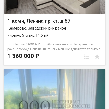
1-комн, Ленина пр-кт, д.57
Кемерово, Заводский р-н район
кирпич, 5 этаж, 11.6 м²
samoletplus-1305234 Продаётся квартира в Центральном
районе города.Цена на 100 тысяч меньше действует только в
августе! Успей приобрести недвижимость, подходящую как
1 360 000 ₽
для проживания, так и для сдачи! Удобное расположение
рядом с остановкой «Искитимский мост» позволяет легко
добраться до любой точки города благодаря регулярному
общественному транспорту. Квартира подходит как для сдачи
в аренду, так и для собственного проживания. В
непосредственной близости находятся парки, торговые
центры, университеты, школы и детские сады — всё
необходимое для комфортной жизни. В квартире выполнен
ремонт, готовый к заселению. Установлена новая входная
дверь, светлая комната с большим окном. Особенность
планировки — отсутствие соседей за стенами, что добавляет