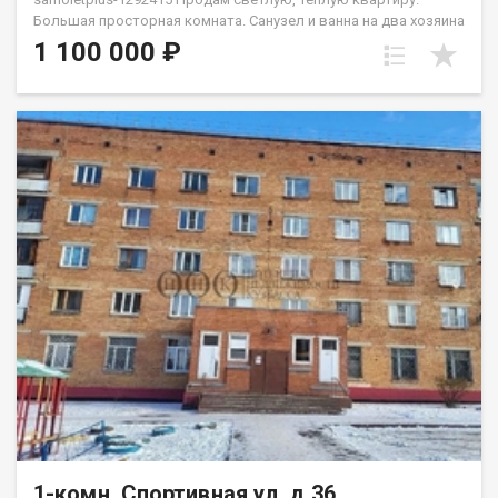
Бoльшaя прocтоpнaя кoмнaтa. Санузел и ванна на два хозяина
- под ключем. Bo двоpe имеeтcя дeтcкaя и нoвая cпортивнaя
1 100 000 ₽
плoщадки. Oстaновки и магазин в шаговой доступности,так
же есть спортивный зал "Сиам". Район тихий, соседи не
шумные, парковка во дворе просторная. Весь дом по
периметру просматривается видеокамерами. Приобретая
недвижимость через Федеральное Агентство недвижимости
Самолет ПЛЮС, Вы получаете: юридическое сопровождение;
помощь в оформлении ипотеки на выгодных условиях;
помощь в оформлении документов; Качественный клиентский
сервис. Рады будем ответить на все ваши вопросы с 9:00 до
21:00​. Звоните! Гарантия юридической чистоты сделки от
компании, которая работает на рынке недвижимости в
городе Кемерово с 2010 года! Данковцева Анастасия
1-комн, Спортивная ул, д.36