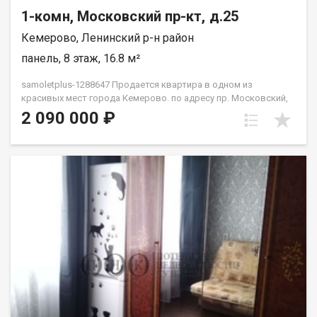
1-комн, Московский пр-кт, д.25
Кемерово, Ленинский р-н район
панель, 8 этаж, 16.8 м²
samoletplus-1288647 Продается квартира в одном из
красивых мест города Кемерово. по адресу пр. Московский,
25 Квартира расположена на 8 этаже 9‑этажного дома.
2 090 000 ₽
Отличное сочетание цены и готовности к быстрой сделке.
Прямая продажа, возможна ипотека — заходите и
оформляйте покупку без лишних задержек. Преимущества
этого объекта недвижимости: классный район для
проживания и сдачи в аренду ликвидность для последующей
сдачи в аренду или перепродажи доступная цена развитая
инфраструктура, рядом школа 78, 3 детских сада, ТЦ Лето
сити, магазины, остановка, детская поликлиника,
прогулочные зоны, футбольное поле. Неподалеку сквер. Один
взрослый собственник быстрый выход на сделку Приобретая
недвижимость через Федеральное Агентство Недвижимости
"Самолёт Плюс" Вы получаете: Гарантия юридической
чистоты сделки от компании, которая работает на рынке
недвижимости в городе Кемерово с 2010 года! Выгодная
ипотека только для клиентoв Cамолёт плюc! Платежи