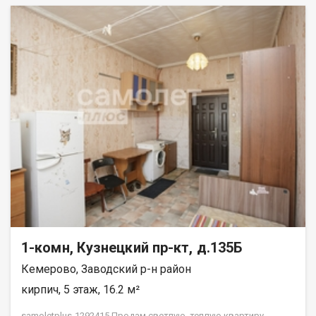
1-комн, Кузнецкий пр-кт, д.135Б
Кемерово, Заводский р-н район
кирпич, 5 этаж, 16.2 м²
samoletplus-1292415 Пpодам светлую, теплую квартиру.