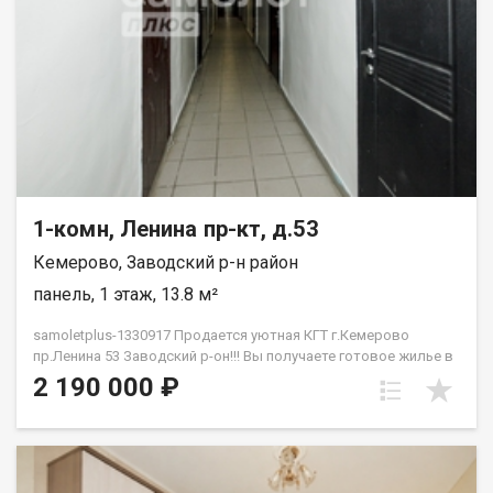
1-комн, Ленина пр-кт, д.53
Кемерово, Заводский р-н район
панель, 1 этаж, 13.8 м²
samoletplus-1330917 Продается уютная КГТ г.Кемерово
пр.Ленина 53 Заводский р-он!!! Вы получаете готовое жилье в
самом сердце города без необходимости вкладываться в
2 190 000 ₽
капитальный ремонт.<!--TgQPHd||[]--> Главные преимущества
объекта:<!--TgQPHd||[]--> Студенческий кластер<!--TgQPHd||[]-->:
в шаговой доступности находятся ведущие вузы города,
библиотеки и коворкинги. Отличное состояние<!--TgQPHd||[]-->:
чистая, светлая комната, свежие обои, пластиковое окно и