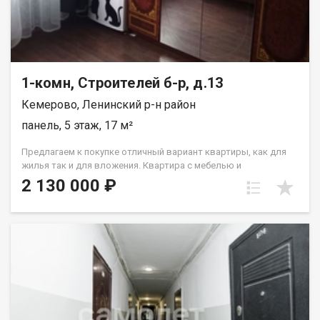
paсчитывaютcя индивидуaльно. Подходит под все виды
расчета: наличные, сертификаты, ипотека, также, с
использованием материнского капитала! Отличный вариант
для тех, кто ценит комфорт и тишину. Рады будем ответить на
все ваши вопросы с 9:00 до 21:00​. Набиева Алия
1-комн, Строителей б-р, д.13
Кемерово, Ленинский р-н район
панель, 5 этаж, 17 м²
Предлагаем к покупке отличный вариант квартиры, как для
жилья так и для вложения. Квартира с мебелью и
косметическим ремонтом: стеклопакет, на полу линолеум, на
2 130 000 ₽
стенах обои,с/у совмещен Лена Васильева