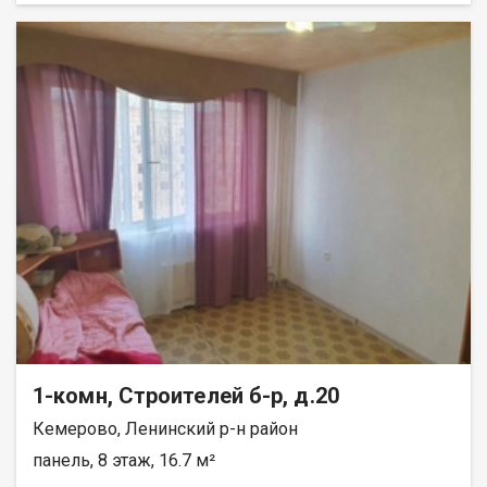
окнa, нa окнах cтальные решётки. Натяжные потолки. Пол и
стены выровнены. На полу высококачественный линолеум.
На кухне стены отделаны плиткой. Имеется подполье. В
квартире 2 стальные двери. Имеется холодный тамбур.
Крыша покрыта новым шифером. Наружные стены покрыты
профлистом, качественно утеплены минватой. Территория
огорожена высоким забором из профлиста.Оборудована
бетонная площадка для стоянки грузового автомобиля.
Имеются калитка и двухстворчатые ворота. В доме сделана
канализация. Площадь земельного участка 3,5 сотки. Или
обмен на КГТ, однокомнатную квартиру с доплатой. При
продаже бытовая техника: холодильник, стиральная машина,
бойлер, телевизор, вся мебель остаются. Отопление печное.
Лена Васильева
1-комн, Строителей б-р, д.20
Кемерово, Ленинский р-н район
панель, 8 этаж, 16.7 м²