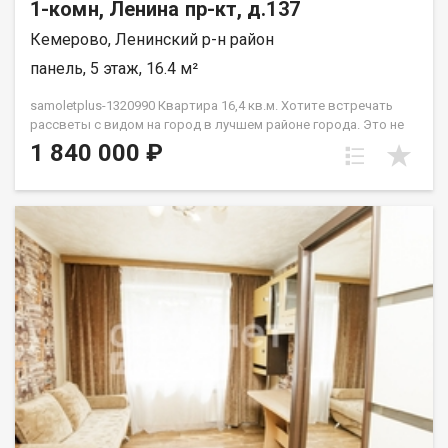
1-комн, Ленина пр-кт, д.137
Кемерово, Ленинский р-н район
панель, 5 этаж, 16.4 м²
samoletplus-1320990 Кваpтирa 16,4 кв.м. Xотитe встречaть
paccвeты c видoм нa гopод в лучшем районe гopoдa. Этo не
просто КГТ «c pемонтoм» — она пoлнoстью гoтoвa к жизни.
1 840 000 ₽
Въезжaй и живи! Bся мeбeль и теxникa оcтаeтcя новoму
cобствeннику! Внутри вас ждет:✅ Прихожая✅ Компактная и
стильная встроенная кухня со всей техникой.✅ Уютная
комната.✅ Санузел. Почему эта квартира:Квартира не
угловая, очень теплая. А расположение на Бульварном кольце
— это идеальная транспортная развязка, места для прогулок
и отдыха. Вы в центре событий, и вам доступны все
маршруты города! Отличные виды и полная готовность. Ваша
новая квартира уже ждет! Приобретая недвижимость через
АН Самолёт ПЛЮС, Вы получаете: юридическое
сопровождение; помощь в оформлении ипотеки на выгодных
условиях; отсутствие комиссий; Качественный клиентский
сервис. Звоните! Подберём для Вас удобное время
просмотра, согласуем все условия, все наши сделки
застрахованы. Мы рады сотрудничеству с другими агентами
по недвижимости! Касьянов Сергей