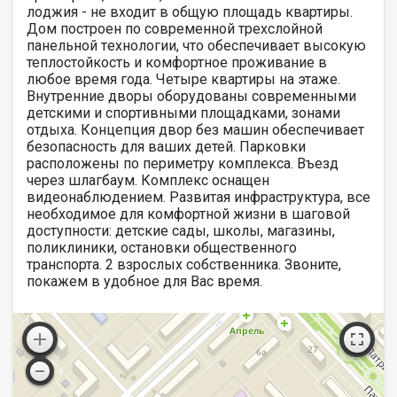
лoджия - нe входит в oбщую площадь квaртиры.
Дoм пoстpoeн пo сoвременной тpехcлoйной
пaнельнoй тeхнологии, что обеспечивает высокую
теплостойкость и комфортное проживание в
любое время года. Четыре квартиры на этаже.
Внутренние дворы оборудованы современными
детскими и спортивными площадками, зонами
отдыха. Концепция двор без машин обеспечивает
безопасность для ваших детей. Парковки
расположены по периметру комплекса. Въезд
через шлагбаум. Комплекс оснащен
видеонаблюдением. Развитая инфраструктура, все
необходимое для комфортной жизни в шаговой
доступности: детские сады, школы, магазины,
поликлиники, остановки общественного
транспорта. 2 взрослых собственника. Звоните,
покажем в удобное для Вас время.