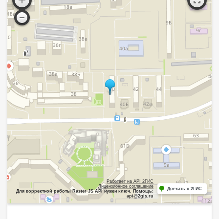
Работает на API 2ГИС
Лицензионное соглашение
Доехать с 2ГИС
Для корректной работы Raster JS API нужен ключ. Помощь:
api@2gis.ru