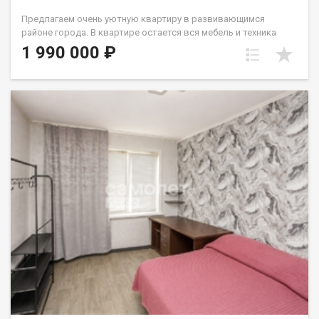
Предлагаем очень уютную квартиру в развивающимся
районе города. В квартире остается вся мебель и техника
(кухня, диван, шкаф, ст.машина, микроволновка). У
1 990 000 ₽
стеклопакета две рабочие створки, натяжной потолок,
линолеум. с/у совмещен и выложен кафелем. В шаговой
доступности дет.сад и школа. До остановок общественного
транспорта 2мин. Вокруг много магазинов различного
направления в т.ч. торговые центры. Один собственник -
взрослый. Лена Васильева