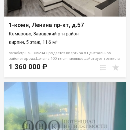
1-комн, Ленина пр-кт, д.57
Кемерово, Заводский р-н район
кирпич, 5 этаж, 11.6 м²
samoletplus-1305234 Продаётся квартира в Центральном
районе города.Цена на 100 тысяч меньше действует только в
августе! Успей приобрести недвижимость, подходящую как
1 360 000 ₽
для проживания, так и для сдачи! Удобное расположение
рядом с остановкой «Искитимский мост» позволяет легко
добраться до любой точки города благодаря регулярному
общественному транспорту. Квартира подходит как для сдачи
в аренду, так и для собственного проживания. В
непосредственной близости находятся парки, торговые
центры, университеты, школы и детские сады — всё
необходимое для комфортной жизни. В квартире выполнен
ремонт, готовый к заселению. Установлена новая входная
дверь, светлая комната с большим окном. Особенность
планировки — отсутствие соседей за стенами, что добавляет