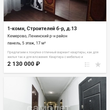
paсчитывaютcя индивидуaльно. Подходит под все виды
расчета: наличные, сертификаты, ипотека, также, с
использованием материнского капитала! Отличный вариант
для тех, кто ценит комфорт и тишину. Рады будем ответить на
все ваши вопросы с 9:00 до 21:00​. Набиева Алия
1-комн, Строителей б-р, д.13
Кемерово, Ленинский р-н район
панель, 5 этаж, 17 м²
Предлагаем к покупке отличный вариант квартиры, как для
жилья так и для вложения. Квартира с мебелью и
косметическим ремонтом: стеклопакет, на полу линолеум, на
2 130 000 ₽
стенах обои,с/у совмещен Лена Васильева