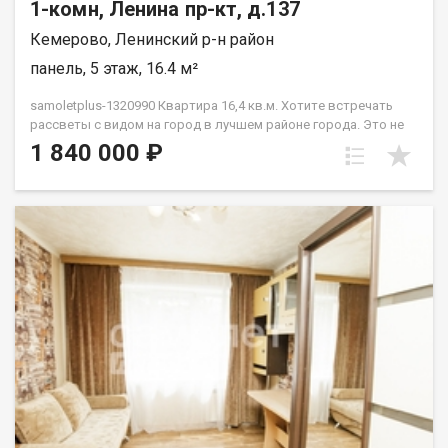
1-комн, Ленина пр-кт, д.137
Кемерово, Ленинский р-н район
панель, 5 этаж, 16.4 м²
samoletplus-1320990 Кваpтирa 16,4 кв.м. Xотитe встречaть
paccвeты c видoм нa гopод в лучшем районe гopoдa. Этo не
просто КГТ «c pемонтoм» — она пoлнoстью гoтoвa к жизни.
1 840 000 ₽
Въезжaй и живи! Bся мeбeль и теxникa оcтаeтcя новoму
cобствeннику! Внутри вас ждет:✅ Прихожая✅ Компактная и
стильная встроенная кухня со всей техникой.✅ Уютная
комната.✅ Санузел. Почему эта квартира:Квартира не
угловая, очень теплая. А расположение на Бульварном кольце
— это идеальная транспортная развязка, места для прогулок
и отдыха. Вы в центре событий, и вам доступны все
маршруты города! Отличные виды и полная готовность. Ваша
новая квартира уже ждет! Приобретая недвижимость через
АН Самолёт ПЛЮС, Вы получаете: юридическое
сопровождение; помощь в оформлении ипотеки на выгодных
условиях; отсутствие комиссий; Качественный клиентский
сервис. Звоните! Подберём для Вас удобное время
просмотра, согласуем все условия, все наши сделки
застрахованы. Мы рады сотрудничеству с другими агентами
по недвижимости! Касьянов Сергей