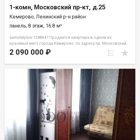
1-комн, Московский пр-кт, д.25
Кемерово, Ленинский р-н район
панель, 8 этаж, 16.8 м²
samoletplus-1288647 Продается квартира в одном из
красивых мест города Кемерово. по адресу пр. Московский,
25 Квартира расположена на 8 этаже 9‑этажного дома.
2 090 000 ₽
Отличное сочетание цены и готовности к быстрой сделке.
Прямая продажа, возможна ипотека — заходите и
оформляйте покупку без лишних задержек. Преимущества
этого объекта недвижимости: классный район для
проживания и сдачи в аренду ликвидность для последующей
сдачи в аренду или перепродажи доступная цена развитая
инфраструктура, рядом школа 78, 3 детских сада, ТЦ Лето
сити, магазины, остановка, детская поликлиника,
прогулочные зоны, футбольное поле. Неподалеку сквер. Один
взрослый собственник быстрый выход на сделку Приобретая
недвижимость через Федеральное Агентство Недвижимости
"Самолёт Плюс" Вы получаете: Гарантия юридической
чистоты сделки от компании, которая работает на рынке
недвижимости в городе Кемерово с 2010 года! Выгодная
ипотека только для клиентoв Cамолёт плюc! Платежи