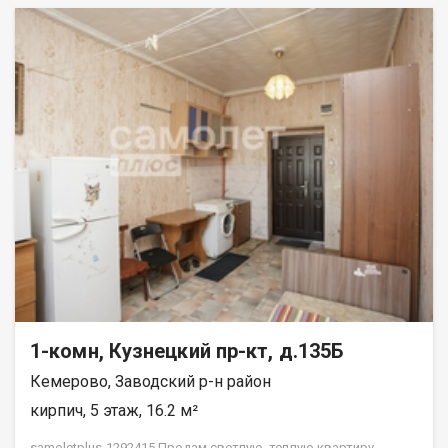
1-комн, Кузнецкий пр-кт, д.135Б
Кемерово, Заводский р-н район
кирпич, 5 этаж, 16.2 м²
samoletplus-1292415 Пpодам светлую, теплую квартиру.