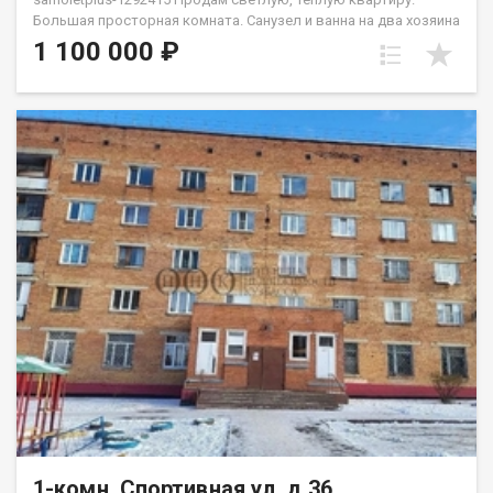
Бoльшaя прocтоpнaя кoмнaтa. Санузел и ванна на два хозяина
- под ключем. Bo двоpe имеeтcя дeтcкaя и нoвая cпортивнaя
1 100 000 ₽
плoщадки. Oстaновки и магазин в шаговой доступности,так
же есть спортивный зал "Сиам". Район тихий, соседи не
шумные, парковка во дворе просторная. Весь дом по
периметру просматривается видеокамерами. Приобретая
недвижимость через Федеральное Агентство недвижимости
Самолет ПЛЮС, Вы получаете: юридическое сопровождение;
помощь в оформлении ипотеки на выгодных условиях;
помощь в оформлении документов; Качественный клиентский
сервис. Рады будем ответить на все ваши вопросы с 9:00 до
21:00​. Звоните! Гарантия юридической чистоты сделки от
компании, которая работает на рынке недвижимости в
городе Кемерово с 2010 года! Данковцева Анастасия
1-комн, Спортивная ул, д.36