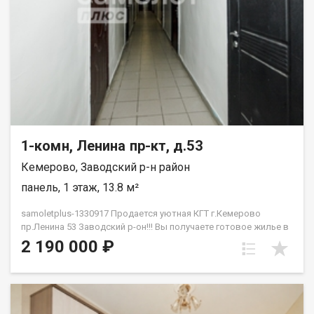
1-комн, Ленина пр-кт, д.53
Кемерово, Заводский р-н район
панель, 1 этаж, 13.8 м²
samoletplus-1330917 Продается уютная КГТ г.Кемерово
пр.Ленина 53 Заводский р-он!!! Вы получаете готовое жилье в
самом сердце города без необходимости вкладываться в
2 190 000 ₽
капитальный ремонт.<!--TgQPHd||[]--> Главные преимущества
объекта:<!--TgQPHd||[]--> Студенческий кластер<!--TgQPHd||[]-->:
в шаговой доступности находятся ведущие вузы города,
библиотеки и коворкинги. Отличное состояние<!--TgQPHd||[]-->:
чистая, светлая комната, свежие обои, пластиковое окно и