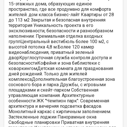
15-этажных дома, образующих единое
пространство, где все продумано для комфорта
жителей. дом класса бизнес-лайт Квартиры от 28
до 113 м2 Закрытая и безопасная внутренняя
территория Уникальность проекта в его
эксклюзивности, безопасности и разнообразном
наполнении: Премиальная отделка входных
группЦентральный вестибюль более 100 м2, с
высотой потолка 4,8 м.Более 120 камер
видеонаблюдения, приватный зеленый
дворКруглосуточная служба контроля доступа и
безопасностиКофейня и зона библиотеки с
коворкингомДетская комната для празднования
дней рождений. Только для жителей
комплексаДополнительная благоустроенная зона
соснового бора и парка Дружбы, с игровыми
площадками и скейт-парком Собственная
управляющая компания. Архитектурные
особенности ЖК "Чемпион парк": Современная
архитектура и вечерняя подсветка фасадов
Монолитный каркас с кирпичным заполнением.
Застекленные лоджии Панорамные окна
Свободные планировки Приватная внутренняя