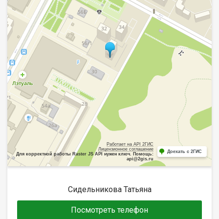
Работает на API 2ГИС
Лицензионное соглашение
Доехать с 2ГИС
Для корректной работы Raster JS API нужен ключ. Помощь:
api@2gis.ru
Сидельникова Татьяна
Посмотреть телефон