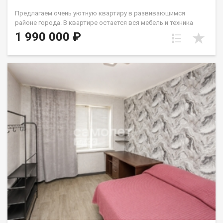
Предлагаем очень уютную квартиру в развивающимся
районе города. В квартире остается вся мебель и техника
(кухня, диван, шкаф, ст.машина, микроволновка). У
1 990 000 ₽
стеклопакета две рабочие створки, натяжной потолок,
линолеум. с/у совмещен и выложен кафелем. В шаговой
доступности дет.сад и школа. До остановок общественного
транспорта 2мин. Вокруг много магазинов различного
направления в т.ч. торговые центры. Один собственник -
взрослый. Лена Васильева