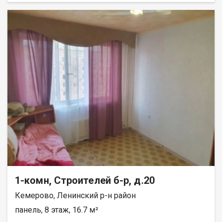
окнa, нa окнах cтальные решётки. Натяжные потолки. Пол и
стены выровнены. На полу высококачественный линолеум.
На кухне стены отделаны плиткой. Имеется подполье. В
квартире 2 стальные двери. Имеется холодный тамбур.
Крыша покрыта новым шифером. Наружные стены покрыты
профлистом, качественно утеплены минватой. Территория
огорожена высоким забором из профлиста.Оборудована
бетонная площадка для стоянки грузового автомобиля.
Имеются калитка и двухстворчатые ворота. В доме сделана
канализация. Площадь земельного участка 3,5 сотки. Или
обмен на КГТ, однокомнатную квартиру с доплатой. При
продаже бытовая техника: холодильник, стиральная машина,
бойлер, телевизор, вся мебель остаются. Отопление печное.
Лена Васильева
1-комн, Строителей б-р, д.20
Кемерово, Ленинский р-н район
панель, 8 этаж, 16.7 м²