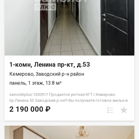
1-комн, Ленина пр-кт, д.53
Кемерово, Заводский р-н район
панель, 1 этаж, 13.8 м²
samoletplus-1330917 Продается уютная КГТ г.Кемерово
пр.Ленина 53 Заводский р-он!!! Вы получаете готовое жилье в
самом сердце города без необходимости вкладываться в
2 190 000 ₽
капитальный ремонт.<!--TgQPHd||[]--> Главные преимущества
объекта:<!--TgQPHd||[]--> Студенческий кластер<!--TgQPHd||[]-->:
в шаговой доступности находятся ведущие вузы города,
библиотеки и коворкинги. Отличное состояние<!--TgQPHd||[]-->:
чистая, светлая комната, свежие обои, пластиковое окно и