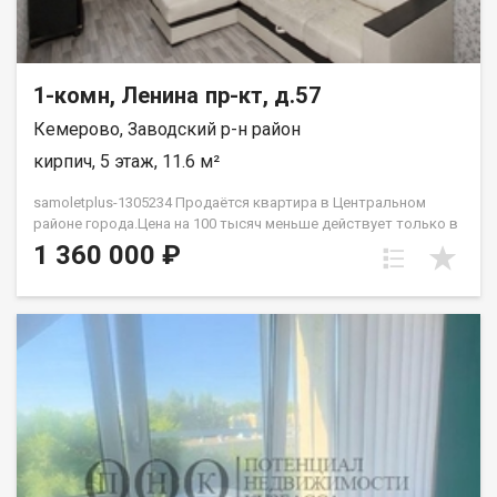
1-комн, Ленина пр-кт, д.57
Кемерово, Заводский р-н район
кирпич, 5 этаж, 11.6 м²
samoletplus-1305234 Продаётся квартира в Центральном
районе города.Цена на 100 тысяч меньше действует только в
августе! Успей приобрести недвижимость, подходящую как
1 360 000 ₽
для проживания, так и для сдачи! Удобное расположение
рядом с остановкой «Искитимский мост» позволяет легко
добраться до любой точки города благодаря регулярному
общественному транспорту. Квартира подходит как для сдачи
в аренду, так и для собственного проживания. В
непосредственной близости находятся парки, торговые
центры, университеты, школы и детские сады — всё
необходимое для комфортной жизни. В квартире выполнен
ремонт, готовый к заселению. Установлена новая входная
дверь, светлая комната с большим окном. Особенность
планировки — отсутствие соседей за стенами, что добавляет