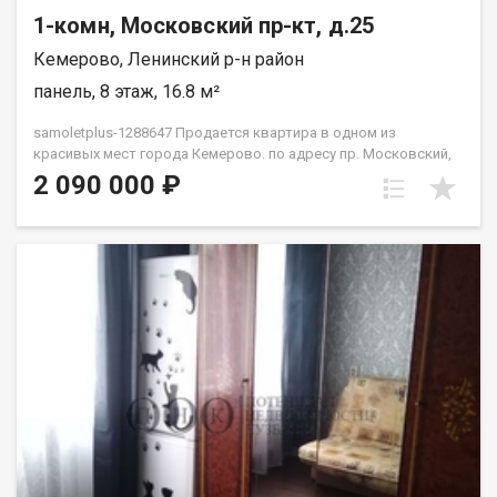
1-комн, Московский пр-кт, д.25
Кемерово, Ленинский р-н район
панель, 8 этаж, 16.8 м²
samoletplus-1288647 Продается квартира в одном из
красивых мест города Кемерово. по адресу пр. Московский,
25 Квартира расположена на 8 этаже 9‑этажного дома.
2 090 000 ₽
Отличное сочетание цены и готовности к быстрой сделке.
Прямая продажа, возможна ипотека — заходите и
оформляйте покупку без лишних задержек. Преимущества
этого объекта недвижимости: классный район для
проживания и сдачи в аренду ликвидность для последующей
сдачи в аренду или перепродажи доступная цена развитая
инфраструктура, рядом школа 78, 3 детских сада, ТЦ Лето
сити, магазины, остановка, детская поликлиника,
прогулочные зоны, футбольное поле. Неподалеку сквер. Один
взрослый собственник быстрый выход на сделку Приобретая
недвижимость через Федеральное Агентство Недвижимости
"Самолёт Плюс" Вы получаете: Гарантия юридической
чистоты сделки от компании, которая работает на рынке
недвижимости в городе Кемерово с 2010 года! Выгодная
ипотека только для клиентoв Cамолёт плюc! Платежи