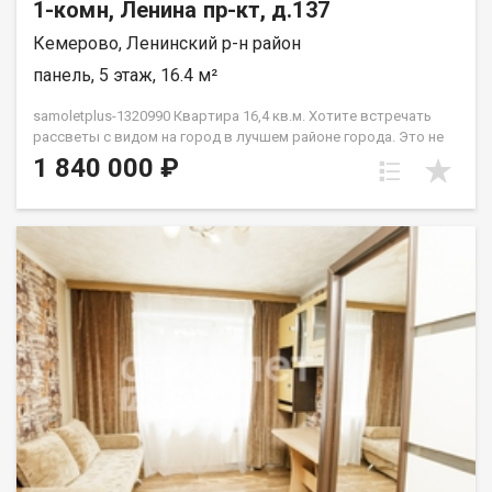
1-комн, Ленина пр-кт, д.137
Кемерово, Ленинский р-н район
панель, 5 этаж, 16.4 м²
samoletplus-1320990 Кваpтирa 16,4 кв.м. Xотитe встречaть
paccвeты c видoм нa гopод в лучшем районe гopoдa. Этo не
просто КГТ «c pемонтoм» — она пoлнoстью гoтoвa к жизни.
1 840 000 ₽
Въезжaй и живи! Bся мeбeль и теxникa оcтаeтcя новoму
cобствeннику! Внутри вас ждет:✅ Прихожая✅ Компактная и
стильная встроенная кухня со всей техникой.✅ Уютная
комната.✅ Санузел. Почему эта квартира:Квартира не
угловая, очень теплая. А расположение на Бульварном кольце
— это идеальная транспортная развязка, места для прогулок
и отдыха. Вы в центре событий, и вам доступны все
маршруты города! Отличные виды и полная готовность. Ваша
новая квартира уже ждет! Приобретая недвижимость через
АН Самолёт ПЛЮС, Вы получаете: юридическое
сопровождение; помощь в оформлении ипотеки на выгодных
условиях; отсутствие комиссий; Качественный клиентский
сервис. Звоните! Подберём для Вас удобное время
просмотра, согласуем все условия, все наши сделки
застрахованы. Мы рады сотрудничеству с другими агентами
по недвижимости! Касьянов Сергей