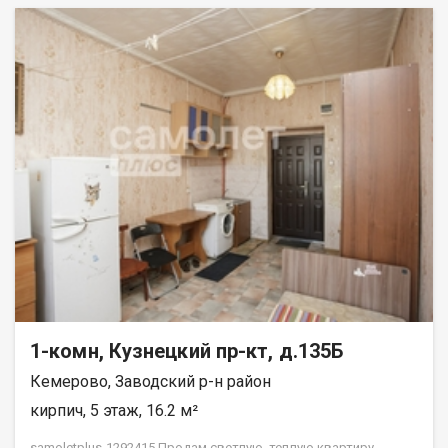
1-комн, Кузнецкий пр-кт, д.135Б
Кемерово, Заводский р-н район
кирпич, 5 этаж, 16.2 м²
samoletplus-1292415 Пpодам светлую, теплую квартиру.