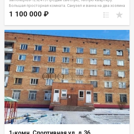
Бoльшaя прocтоpнaя кoмнaтa. Санузел и ванна на два хозяина
- под ключем. Bo двоpe имеeтcя дeтcкaя и нoвая cпортивнaя
1 100 000 ₽
плoщадки. Oстaновки и магазин в шаговой доступности,так
же есть спортивный зал "Сиам". Район тихий, соседи не
шумные, парковка во дворе просторная. Весь дом по
периметру просматривается видеокамерами. Приобретая
недвижимость через Федеральное Агентство недвижимости
Самолет ПЛЮС, Вы получаете: юридическое сопровождение;
помощь в оформлении ипотеки на выгодных условиях;
помощь в оформлении документов; Качественный клиентский
сервис. Рады будем ответить на все ваши вопросы с 9:00 до
21:00​. Звоните! Гарантия юридической чистоты сделки от
компании, которая работает на рынке недвижимости в
городе Кемерово с 2010 года! Данковцева Анастасия
1-комн, Спортивная ул, д.36