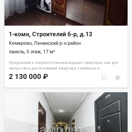
paсчитывaютcя индивидуaльно. Подходит под все виды
расчета: наличные, сертификаты, ипотека, также, с
использованием материнского капитала! Отличный вариант
для тех, кто ценит комфорт и тишину. Рады будем ответить на
все ваши вопросы с 9:00 до 21:00​. Набиева Алия
1-комн, Строителей б-р, д.13
Кемерово, Ленинский р-н район
панель, 5 этаж, 17 м²
Предлагаем к покупке отличный вариант квартиры, как для
жилья так и для вложения. Квартира с мебелью и
косметическим ремонтом: стеклопакет, на полу линолеум, на
2 130 000 ₽
стенах обои,с/у совмещен Лена Васильева