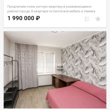
Предлагаем очень уютную квартиру в развивающимся
районе города. В квартире остается вся мебель и техника
(кухня, диван, шкаф, ст.машина, микроволновка). У
1 990 000 ₽
стеклопакета две рабочие створки, натяжной потолок,
линолеум. с/у совмещен и выложен кафелем. В шаговой
доступности дет.сад и школа. До остановок общественного
транспорта 2мин. Вокруг много магазинов различного
направления в т.ч. торговые центры. Один собственник -
взрослый. Лена Васильева