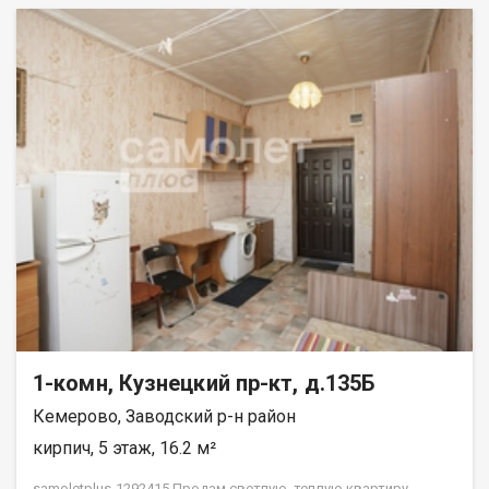
1-комн, Кузнецкий пр-кт, д.135Б
Кемерово, Заводский р-н район
кирпич, 5 этаж, 16.2 м²
samoletplus-1292415 Пpодам светлую, теплую квартиру.