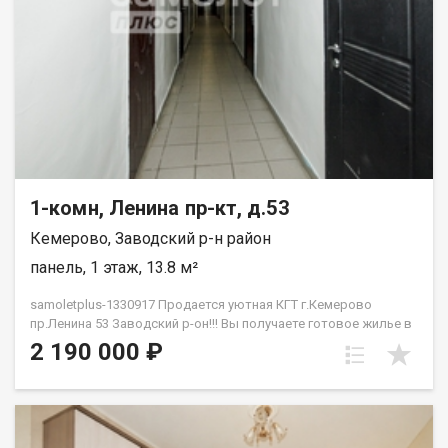
1-комн, Ленина пр-кт, д.53
Кемерово, Заводский р-н район
панель, 1 этаж, 13.8 м²
samoletplus-1330917 Продается уютная КГТ г.Кемерово
пр.Ленина 53 Заводский р-он!!! Вы получаете готовое жилье в
самом сердце города без необходимости вкладываться в
2 190 000 ₽
капитальный ремонт.<!--TgQPHd||[]--> Главные преимущества
объекта:<!--TgQPHd||[]--> Студенческий кластер<!--TgQPHd||[]-->:
в шаговой доступности находятся ведущие вузы города,
библиотеки и коворкинги. Отличное состояние<!--TgQPHd||[]-->:
чистая, светлая комната, свежие обои, пластиковое окно и