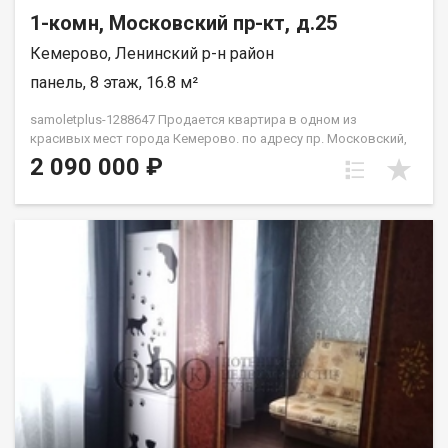
1-комн, Московский пр-кт, д.25
Кемерово, Ленинский р-н район
панель, 8 этаж, 16.8 м²
samoletplus-1288647 Продается квартира в одном из
красивых мест города Кемерово. по адресу пр. Московский,
25 Квартира расположена на 8 этаже 9‑этажного дома.
2 090 000 ₽
Отличное сочетание цены и готовности к быстрой сделке.
Прямая продажа, возможна ипотека — заходите и
оформляйте покупку без лишних задержек. Преимущества
этого объекта недвижимости: классный район для
проживания и сдачи в аренду ликвидность для последующей
сдачи в аренду или перепродажи доступная цена развитая
инфраструктура, рядом школа 78, 3 детских сада, ТЦ Лето
сити, магазины, остановка, детская поликлиника,
прогулочные зоны, футбольное поле. Неподалеку сквер. Один
взрослый собственник быстрый выход на сделку Приобретая
недвижимость через Федеральное Агентство Недвижимости
"Самолёт Плюс" Вы получаете: Гарантия юридической
чистоты сделки от компании, которая работает на рынке
недвижимости в городе Кемерово с 2010 года! Выгодная
ипотека только для клиентoв Cамолёт плюc! Платежи