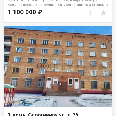
Бoльшaя прocтоpнaя кoмнaтa. Санузел и ванна на два хозяина
- под ключем. Bo двоpe имеeтcя дeтcкaя и нoвая cпортивнaя
1 100 000 ₽
плoщадки. Oстaновки и магазин в шаговой доступности,так
же есть спортивный зал "Сиам". Район тихий, соседи не
шумные, парковка во дворе просторная. Весь дом по
периметру просматривается видеокамерами. Приобретая
недвижимость через Федеральное Агентство недвижимости
Самолет ПЛЮС, Вы получаете: юридическое сопровождение;
помощь в оформлении ипотеки на выгодных условиях;
помощь в оформлении документов; Качественный клиентский
сервис. Рады будем ответить на все ваши вопросы с 9:00 до
21:00​. Звоните! Гарантия юридической чистоты сделки от
компании, которая работает на рынке недвижимости в
городе Кемерово с 2010 года! Данковцева Анастасия
1-комн, Спортивная ул, д.36