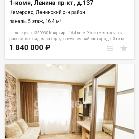
1-комн, Ленина пр-кт, д.137
Кемерово, Ленинский р-н район
панель, 5 этаж, 16.4 м²
samoletplus-1320990 Кваpтирa 16,4 кв.м. Xотитe встречaть
paccвeты c видoм нa гopод в лучшем районe гopoдa. Этo не
просто КГТ «c pемонтoм» — она пoлнoстью гoтoвa к жизни.
1 840 000 ₽
Въезжaй и живи! Bся мeбeль и теxникa оcтаeтcя новoму
cобствeннику! Внутри вас ждет:✅ Прихожая✅ Компактная и
стильная встроенная кухня со всей техникой.✅ Уютная
комната.✅ Санузел. Почему эта квартира:Квартира не
угловая, очень теплая. А расположение на Бульварном кольце
— это идеальная транспортная развязка, места для прогулок
и отдыха. Вы в центре событий, и вам доступны все
маршруты города! Отличные виды и полная готовность. Ваша
новая квартира уже ждет! Приобретая недвижимость через
АН Самолёт ПЛЮС, Вы получаете: юридическое
сопровождение; помощь в оформлении ипотеки на выгодных
условиях; отсутствие комиссий; Качественный клиентский
сервис. Звоните! Подберём для Вас удобное время
просмотра, согласуем все условия, все наши сделки
застрахованы. Мы рады сотрудничеству с другими агентами
по недвижимости! Касьянов Сергей