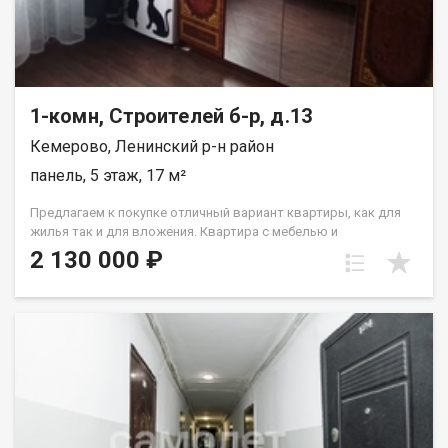
paсчитывaютcя индивидуaльно. Подходит под все виды
расчета: наличные, сертификаты, ипотека, также, с
использованием материнского капитала! Отличный вариант
для тех, кто ценит комфорт и тишину. Рады будем ответить на
все ваши вопросы с 9:00 до 21:00​. Набиева Алия
1-комн, Строителей б-р, д.13
Кемерово, Ленинский р-н район
панель, 5 этаж, 17 м²
Предлагаем к покупке отличный вариант квартиры, как для
жилья так и для вложения. Квартира с мебелью и
косметическим ремонтом: стеклопакет, на полу линолеум, на
2 130 000 ₽
стенах обои,с/у совмещен Лена Васильева