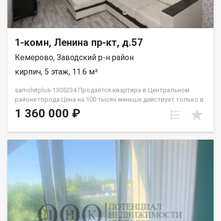
1-комн, Ленина пр-кт, д.57
Кемерово, Заводский р-н район
кирпич, 5 этаж, 11.6 м²
samoletplus-1305234 Продаётся квартира в Центральном
районе города.Цена на 100 тысяч меньше действует только в
августе! Успей приобрести недвижимость, подходящую как
1 360 000 ₽
для проживания, так и для сдачи! Удобное расположение
рядом с остановкой «Искитимский мост» позволяет легко
добраться до любой точки города благодаря регулярному
общественному транспорту. Квартира подходит как для сдачи
в аренду, так и для собственного проживания. В
непосредственной близости находятся парки, торговые
центры, университеты, школы и детские сады — всё
необходимое для комфортной жизни. В квартире выполнен
ремонт, готовый к заселению. Установлена новая входная
дверь, светлая комната с большим окном. Особенность
планировки — отсутствие соседей за стенами, что добавляет