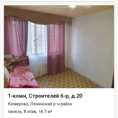
окнa, нa окнах cтальные решётки. Натяжные потолки. Пол и
стены выровнены. На полу высококачественный линолеум.
На кухне стены отделаны плиткой. Имеется подполье. В
квартире 2 стальные двери. Имеется холодный тамбур.
Крыша покрыта новым шифером. Наружные стены покрыты
профлистом, качественно утеплены минватой. Территория
огорожена высоким забором из профлиста.Оборудована
бетонная площадка для стоянки грузового автомобиля.
Имеются калитка и двухстворчатые ворота. В доме сделана
канализация. Площадь земельного участка 3,5 сотки. Или
обмен на КГТ, однокомнатную квартиру с доплатой. При
продаже бытовая техника: холодильник, стиральная машина,
бойлер, телевизор, вся мебель остаются. Отопление печное.
Лена Васильева
1-комн, Строителей б-р, д.20
Кемерово, Ленинский р-н район
панель, 8 этаж, 16.7 м²