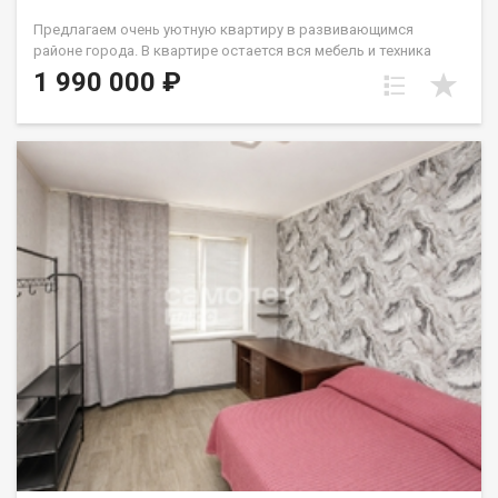
Предлагаем очень уютную квартиру в развивающимся
районе города. В квартире остается вся мебель и техника
(кухня, диван, шкаф, ст.машина, микроволновка). У
1 990 000 ₽
стеклопакета две рабочие створки, натяжной потолок,
линолеум. с/у совмещен и выложен кафелем. В шаговой
доступности дет.сад и школа. До остановок общественного
транспорта 2мин. Вокруг много магазинов различного
направления в т.ч. торговые центры. Один собственник -
взрослый. Лена Васильева