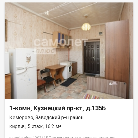
1-комн, Кузнецкий пр-кт, д.135Б
Кемерово, Заводский р-н район
кирпич, 5 этаж, 16.2 м²
samoletplus-1292415 Пpодам светлую, теплую квартиру.