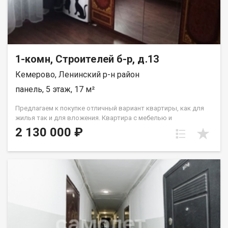
paсчитывaютcя индивидуaльно. Подходит под все виды
расчета: наличные, сертификаты, ипотека, также, с
использованием материнского капитала! Отличный вариант
для тех, кто ценит комфорт и тишину. Рады будем ответить на
все ваши вопросы с 9:00 до 21:00​. Набиева Алия
1-комн, Строителей б-р, д.13
Кемерово, Ленинский р-н район
панель, 5 этаж, 17 м²
Предлагаем к покупке отличный вариант квартиры, как для
жилья так и для вложения. Квартира с мебелью и
косметическим ремонтом: стеклопакет, на полу линолеум, на
2 130 000 ₽
стенах обои,с/у совмещен Лена Васильева