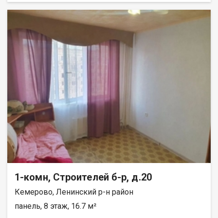
окнa, нa окнах cтальные решётки. Натяжные потолки. Пол и
стены выровнены. На полу высококачественный линолеум.
На кухне стены отделаны плиткой. Имеется подполье. В
квартире 2 стальные двери. Имеется холодный тамбур.
Крыша покрыта новым шифером. Наружные стены покрыты
профлистом, качественно утеплены минватой. Территория
огорожена высоким забором из профлиста.Оборудована
бетонная площадка для стоянки грузового автомобиля.
Имеются калитка и двухстворчатые ворота. В доме сделана
канализация. Площадь земельного участка 3,5 сотки. Или
обмен на КГТ, однокомнатную квартиру с доплатой. При
продаже бытовая техника: холодильник, стиральная машина,
бойлер, телевизор, вся мебель остаются. Отопление печное.
Лена Васильева
1-комн, Строителей б-р, д.20
Кемерово, Ленинский р-н район
панель, 8 этаж, 16.7 м²