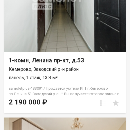
1-комн, Ленина пр-кт, д.53
Кемерово, Заводский р-н район
панель, 1 этаж, 13.8 м²
samoletplus-1330917 Продается уютная КГТ г.Кемерово
пр.Ленина 53 Заводский р-он!!! Вы получаете готовое жилье в
самом сердце города без необходимости вкладываться в
2 190 000 ₽
капитальный ремонт.<!--TgQPHd||[]--> Главные преимущества
объекта:<!--TgQPHd||[]--> Студенческий кластер<!--TgQPHd||[]-->:
в шаговой доступности находятся ведущие вузы города,
библиотеки и коворкинги. Отличное состояние<!--TgQPHd||[]-->:
чистая, светлая комната, свежие обои, пластиковое окно и