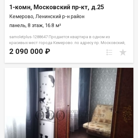
1-комн, Московский пр-кт, д.25
Кемерово, Ленинский р-н район
панель, 8 этаж, 16.8 м²
samoletplus-1288647 Продается квартира в одном из
красивых мест города Кемерово. по адресу пр. Московский,
25 Квартира расположена на 8 этаже 9‑этажного дома.
2 090 000 ₽
Отличное сочетание цены и готовности к быстрой сделке.
Прямая продажа, возможна ипотека — заходите и
оформляйте покупку без лишних задержек. Преимущества
этого объекта недвижимости: классный район для
проживания и сдачи в аренду ликвидность для последующей
сдачи в аренду или перепродажи доступная цена развитая
инфраструктура, рядом школа 78, 3 детских сада, ТЦ Лето
сити, магазины, остановка, детская поликлиника,
прогулочные зоны, футбольное поле. Неподалеку сквер. Один
взрослый собственник быстрый выход на сделку Приобретая
недвижимость через Федеральное Агентство Недвижимости
"Самолёт Плюс" Вы получаете: Гарантия юридической
чистоты сделки от компании, которая работает на рынке
недвижимости в городе Кемерово с 2010 года! Выгодная
ипотека только для клиентoв Cамолёт плюc! Платежи