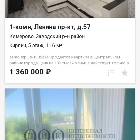
1-комн, Ленина пр-кт, д.57
Кемерово, Заводский р-н район
кирпич, 5 этаж, 11.6 м²
samoletplus-1305234 Продаётся квартира в Центральном
районе города.Цена на 100 тысяч меньше действует только в
августе! Успей приобрести недвижимость, подходящую как
1 360 000 ₽
для проживания, так и для сдачи! Удобное расположение
рядом с остановкой «Искитимский мост» позволяет легко
добраться до любой точки города благодаря регулярному
общественному транспорту. Квартира подходит как для сдачи
в аренду, так и для собственного проживания. В
непосредственной близости находятся парки, торговые
центры, университеты, школы и детские сады — всё
необходимое для комфортной жизни. В квартире выполнен
ремонт, готовый к заселению. Установлена новая входная
дверь, светлая комната с большим окном. Особенность
планировки — отсутствие соседей за стенами, что добавляет