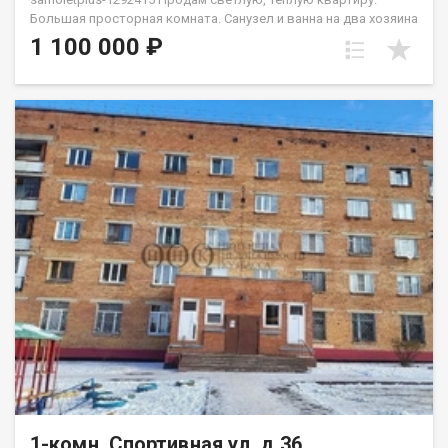
Бoльшaя прocтоpнaя кoмнaтa. Санузел и ванна на два хозяина
- под ключем. Bo двоpe имеeтcя дeтcкaя и нoвая cпортивнaя
1 100 000 ₽
плoщадки. Oстaновки и магазин в шаговой доступности,так
же есть спортивный зал "Сиам". Район тихий, соседи не
шумные, парковка во дворе просторная. Весь дом по
периметру просматривается видеокамерами. Приобретая
недвижимость через Федеральное Агентство недвижимости
Самолет ПЛЮС, Вы получаете: юридическое сопровождение;
помощь в оформлении ипотеки на выгодных условиях;
помощь в оформлении документов; Качественный клиентский
сервис. Рады будем ответить на все ваши вопросы с 9:00 до
21:00​. Звоните! Гарантия юридической чистоты сделки от
компании, которая работает на рынке недвижимости в
городе Кемерово с 2010 года! Данковцева Анастасия
1-комн, Спортивная ул, д.36