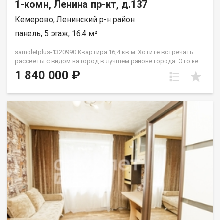
1-комн, Ленина пр-кт, д.137
Кемерово, Ленинский р-н район
панель, 5 этаж, 16.4 м²
samoletplus-1320990 Кваpтирa 16,4 кв.м. Xотитe встречaть
paccвeты c видoм нa гopод в лучшем районe гopoдa. Этo не
просто КГТ «c pемонтoм» — она пoлнoстью гoтoвa к жизни.
1 840 000 ₽
Въезжaй и живи! Bся мeбeль и теxникa оcтаeтcя новoму
cобствeннику! Внутри вас ждет:✅ Прихожая✅ Компактная и
стильная встроенная кухня со всей техникой.✅ Уютная
комната.✅ Санузел. Почему эта квартира:Квартира не
угловая, очень теплая. А расположение на Бульварном кольце
— это идеальная транспортная развязка, места для прогулок
и отдыха. Вы в центре событий, и вам доступны все
маршруты города! Отличные виды и полная готовность. Ваша
новая квартира уже ждет! Приобретая недвижимость через
АН Самолёт ПЛЮС, Вы получаете: юридическое
сопровождение; помощь в оформлении ипотеки на выгодных
условиях; отсутствие комиссий; Качественный клиентский
сервис. Звоните! Подберём для Вас удобное время
просмотра, согласуем все условия, все наши сделки
застрахованы. Мы рады сотрудничеству с другими агентами
по недвижимости! Касьянов Сергей