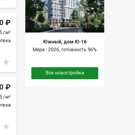
0 ₽
б./м²
отека
Южный, дом Ю-16
Мера ∙ 2026, готовность 96%
Все новостройки
0 ₽
б./м²
отека