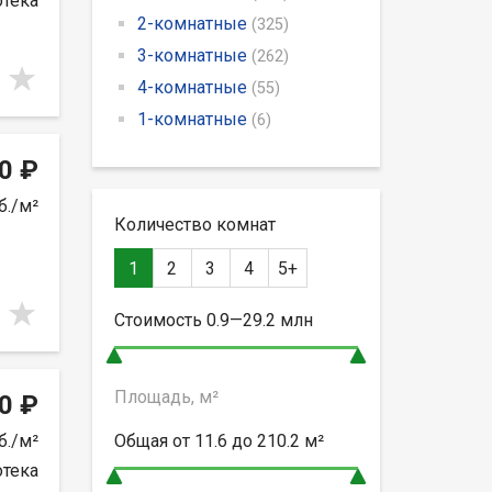
отека
2-комнатные
(325)
3-комнатные
(262)
4-комнатные
(55)
1-комнатные
(6)
0 ₽
б./м²
Количество комнат
1
2
3
4
5+
Стоимость
0.9—29.2
млн
Площадь, м²
0 ₽
б./м²
Общая от
11.6 до 210.2
м²
отека