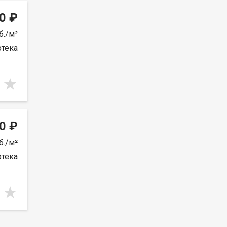
0 ₽
б./м²
отека
0 ₽
б./м²
отека