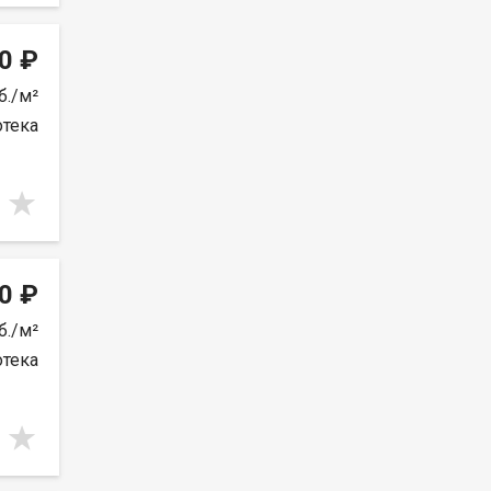
0 ₽
б./м²
отека
0 ₽
б./м²
отека