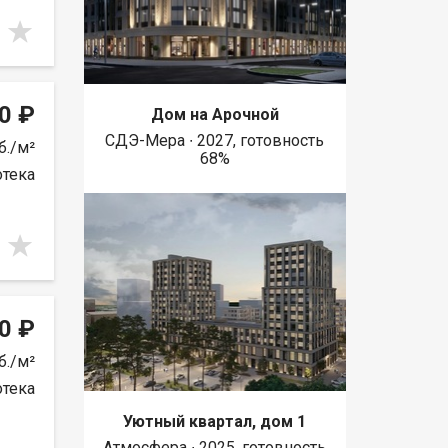
0 ₽
Дом на Арочной
СДЭ-Мера ∙ 2027, готовность
б./м²
68%
отека
0 ₽
б./м²
отека
Уютный квартал, дом 1
Атмосфера ∙ 2025, готовность