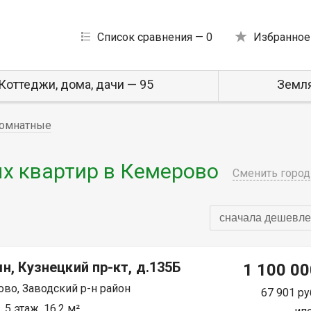
Список сравнения —
0
Избранное
Коттеджи, дома, дачи — 95
Земля
омнатные
х квартир в Кемерово
Сменить город
сначала дешевле
н, Кузнецкий пр-кт, д.135Б
1 100 00
во, Заводский р-н район
67 901 ру
 5 этаж, 16.2 м²