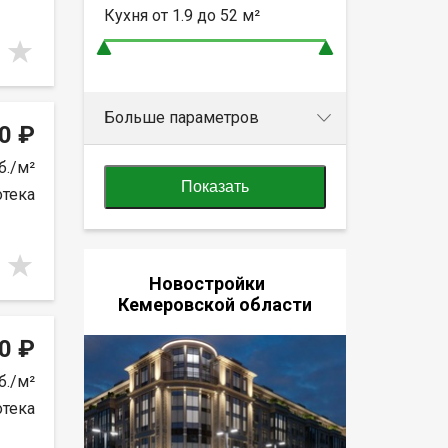
Кухня от
1.9 до 52
м²
Больше параметров
0 ₽
б./м²
Показать
отека
Новостройки
Кемеровской области
0 ₽
б./м²
отека