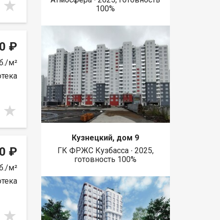
100%
0 ₽
б./м²
отека
Кузнецкий, дом 9
0 ₽
ГК ФРЖС Кузбасса ∙ 2025,
готовность 100%
б./м²
отека