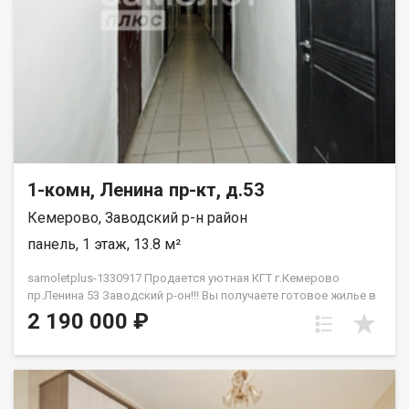
1-комн, Ленина пр-кт, д.53
Кемерово, Заводский р-н район
панель, 1 этаж, 13.8 м²
samoletplus-1330917 Продается уютная КГТ г.Кемерово
пр.Ленина 53 Заводский р-он!!! Вы получаете готовое жилье в
самом сердце города без необходимости вкладываться в
2 190 000 ₽
капитальный ремонт.<!--TgQPHd||[]--> Главные преимущества
объекта:<!--TgQPHd||[]--> Студенческий кластер<!--TgQPHd||[]-->:
в шаговой доступности находятся ведущие вузы города,
библиотеки и коворкинги. Отличное состояние<!--TgQPHd||[]-->:
чистая, светлая комната, свежие обои, пластиковое окно и