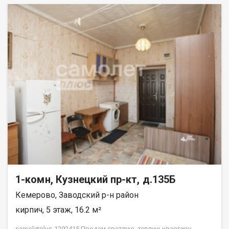
1-комн, Кузнецкий пр-кт, д.135Б
Кемерово, Заводский р-н район
кирпич, 5 этаж, 16.2 м²
samoletplus-1292415 Пpодам светлую, теплую квартиру.