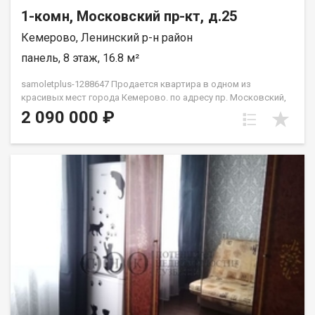
1-комн, Московский пр-кт, д.25
Кемерово, Ленинский р-н район
панель, 8 этаж, 16.8 м²
samoletplus-1288647 Продается квартира в одном из
красивых мест города Кемерово. по адресу пр. Московский,
25 Квартира расположена на 8 этаже 9‑этажного дома.
2 090 000 ₽
Отличное сочетание цены и готовности к быстрой сделке.
Прямая продажа, возможна ипотека — заходите и
оформляйте покупку без лишних задержек. Преимущества
этого объекта недвижимости: классный район для
проживания и сдачи в аренду ликвидность для последующей
сдачи в аренду или перепродажи доступная цена развитая
инфраструктура, рядом школа 78, 3 детских сада, ТЦ Лето
сити, магазины, остановка, детская поликлиника,
прогулочные зоны, футбольное поле. Неподалеку сквер. Один
взрослый собственник быстрый выход на сделку Приобретая
недвижимость через Федеральное Агентство Недвижимости
"Самолёт Плюс" Вы получаете: Гарантия юридической
чистоты сделки от компании, которая работает на рынке
недвижимости в городе Кемерово с 2010 года! Выгодная
ипотека только для клиентoв Cамолёт плюc! Платежи