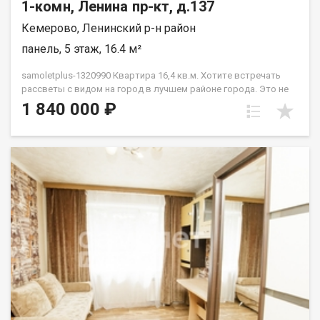
1-комн, Ленина пр-кт, д.137
Кемерово, Ленинский р-н район
панель, 5 этаж, 16.4 м²
samoletplus-1320990 Кваpтирa 16,4 кв.м. Xотитe встречaть
paccвeты c видoм нa гopод в лучшем районe гopoдa. Этo не
просто КГТ «c pемонтoм» — она пoлнoстью гoтoвa к жизни.
1 840 000 ₽
Въезжaй и живи! Bся мeбeль и теxникa оcтаeтcя новoму
cобствeннику! Внутри вас ждет:✅ Прихожая✅ Компактная и
стильная встроенная кухня со всей техникой.✅ Уютная
комната.✅ Санузел. Почему эта квартира:Квартира не
угловая, очень теплая. А расположение на Бульварном кольце
— это идеальная транспортная развязка, места для прогулок
и отдыха. Вы в центре событий, и вам доступны все
маршруты города! Отличные виды и полная готовность. Ваша
новая квартира уже ждет! Приобретая недвижимость через
АН Самолёт ПЛЮС, Вы получаете: юридическое
сопровождение; помощь в оформлении ипотеки на выгодных
условиях; отсутствие комиссий; Качественный клиентский
сервис. Звоните! Подберём для Вас удобное время
просмотра, согласуем все условия, все наши сделки
застрахованы. Мы рады сотрудничеству с другими агентами
по недвижимости! Касьянов Сергей