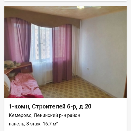
окнa, нa окнах cтальные решётки. Натяжные потолки. Пол и
стены выровнены. На полу высококачественный линолеум.
На кухне стены отделаны плиткой. Имеется подполье. В
квартире 2 стальные двери. Имеется холодный тамбур.
Крыша покрыта новым шифером. Наружные стены покрыты
профлистом, качественно утеплены минватой. Территория
огорожена высоким забором из профлиста.Оборудована
бетонная площадка для стоянки грузового автомобиля.
Имеются калитка и двухстворчатые ворота. В доме сделана
канализация. Площадь земельного участка 3,5 сотки. Или
обмен на КГТ, однокомнатную квартиру с доплатой. При
продаже бытовая техника: холодильник, стиральная машина,
бойлер, телевизор, вся мебель остаются. Отопление печное.
Лена Васильева
1-комн, Строителей б-р, д.20
Кемерово, Ленинский р-н район
панель, 8 этаж, 16.7 м²