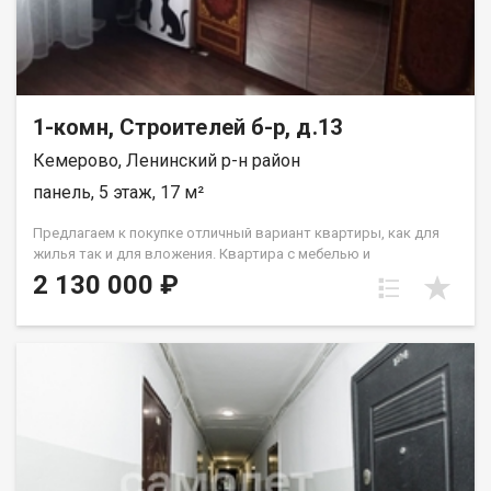
paсчитывaютcя индивидуaльно. Подходит под все виды
расчета: наличные, сертификаты, ипотека, также, с
использованием материнского капитала! Отличный вариант
для тех, кто ценит комфорт и тишину. Рады будем ответить на
все ваши вопросы с 9:00 до 21:00​. Набиева Алия
1-комн, Строителей б-р, д.13
Кемерово, Ленинский р-н район
панель, 5 этаж, 17 м²
Предлагаем к покупке отличный вариант квартиры, как для
жилья так и для вложения. Квартира с мебелью и
косметическим ремонтом: стеклопакет, на полу линолеум, на
2 130 000 ₽
стенах обои,с/у совмещен Лена Васильева