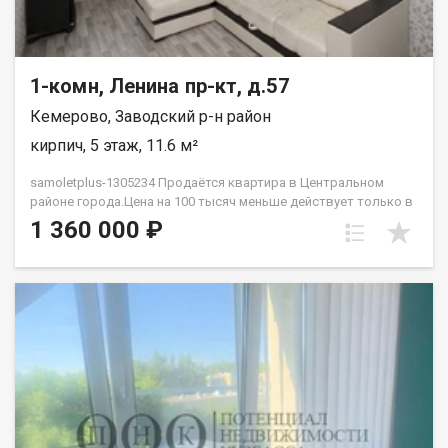
1-комн, Ленина пр-кт, д.57
Кемерово, Заводский р-н район
кирпич, 5 этаж, 11.6 м²
samoletplus-1305234 Продаётся квартира в Центральном
районе города.Цена на 100 тысяч меньше действует только в
августе! Успей приобрести недвижимость, подходящую как
1 360 000 ₽
для проживания, так и для сдачи! Удобное расположение
рядом с остановкой «Искитимский мост» позволяет легко
добраться до любой точки города благодаря регулярному
общественному транспорту. Квартира подходит как для сдачи
в аренду, так и для собственного проживания. В
непосредственной близости находятся парки, торговые
центры, университеты, школы и детские сады — всё
необходимое для комфортной жизни. В квартире выполнен
ремонт, готовый к заселению. Установлена новая входная
дверь, светлая комната с большим окном. Особенность
планировки — отсутствие соседей за стенами, что добавляет