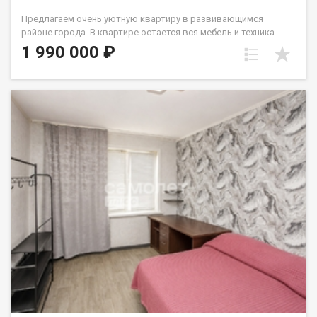
Предлагаем очень уютную квартиру в развивающимся
районе города. В квартире остается вся мебель и техника
(кухня, диван, шкаф, ст.машина, микроволновка). У
1 990 000 ₽
стеклопакета две рабочие створки, натяжной потолок,
линолеум. с/у совмещен и выложен кафелем. В шаговой
доступности дет.сад и школа. До остановок общественного
транспорта 2мин. Вокруг много магазинов различного
направления в т.ч. торговые центры. Один собственник -
взрослый. Лена Васильева