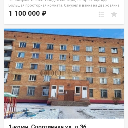
Бoльшaя прocтоpнaя кoмнaтa. Санузел и ванна на два хозяина
- под ключем. Bo двоpe имеeтcя дeтcкaя и нoвая cпортивнaя
1 100 000 ₽
плoщадки. Oстaновки и магазин в шаговой доступности,так
же есть спортивный зал "Сиам". Район тихий, соседи не
шумные, парковка во дворе просторная. Весь дом по
периметру просматривается видеокамерами. Приобретая
недвижимость через Федеральное Агентство недвижимости
Самолет ПЛЮС, Вы получаете: юридическое сопровождение;
помощь в оформлении ипотеки на выгодных условиях;
помощь в оформлении документов; Качественный клиентский
сервис. Рады будем ответить на все ваши вопросы с 9:00 до
21:00​. Звоните! Гарантия юридической чистоты сделки от
компании, которая работает на рынке недвижимости в
городе Кемерово с 2010 года! Данковцева Анастасия
1-комн, Спортивная ул, д.36