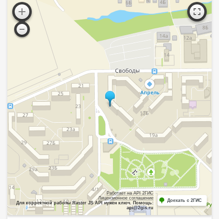
Работает на API 2ГИС
Лицензионное соглашение
Доехать с 2ГИС
Для корректной работы Raster JS API нужен ключ. Помощь:
api@2gis.ru