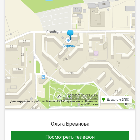
Работает на API 2ГИС
Лицензионное соглашение
Доехать с 2ГИС
Для корректной работы Raster JS API нужен ключ. Помощь:
api@2gis.ru
Ольга Бревнова
Посмотреть телефон