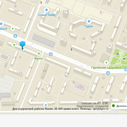
Работает на API 2ГИС
Лицензионное соглашение
Доехать
Для корректной работы Raster JS API нужен ключ. Помощь: api@2gis.ru