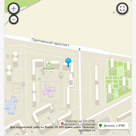
Работает на API 2ГИС
Лицензионное соглашение
Доехать с 2ГИС
Для корректной работы Raster JS API нужен ключ. Помощь:
api@2gis.ru