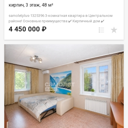
хлопот Превосходный клиентский сервис Рады будем
кирпич, 3 этаж, 48 м²
ответить на все ваши вопросы с 9:00 до 21:00​. Гарантия
юридической чистоты сделки от компании, которая работает
samoletplus-1325396 3-комнатная квартира в Центральном
на рынке недвижимости в городе Кемерово с 2010 года!
районе! Основные преимущества:✔️ Кирпичный дом.✔️
Петрухненко Валентина
Комфортный 3 этаж из 5.✔️ Удобная планировка с тремя
4 450 000 ₽
комнатами.✔️ Просторная кухня.✔️ Пластиковые окна с видом
во двор.✔️ Квартира в хорошем состоянии, не требует
срочных вложений.✔️ Вся мебель остается новым
владельцам.Рядом с домом:- школы и детские сады;-
магазины и супермаркеты;- поликлиника №5;- парк Веры
Волошиной;- кинотеатр «Юбилейный»;- остановки
общественного транспорта.Большая парковка во дворе,
чистый подъезд и спокойные соседи.Звоните, чтобы
договориться о просмотре! АН «СамолётПлюс» на рынке
недвижимости Кемерово с 2010 года. Полное сопровождение
сделки Гарантия юридической чистоты сделки Фомина
Марина