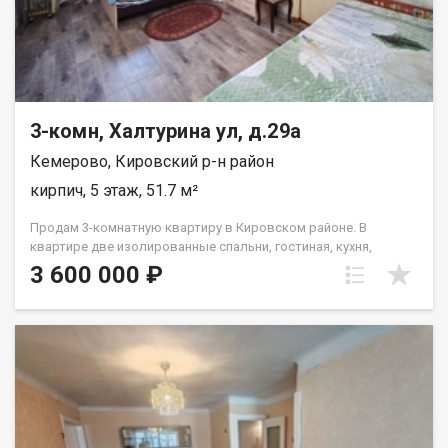
3-комн, Халтурина ул, д.29а
Кемерово, Кировский р-н район
кирпич, 5 этаж, 51.7 м²
Продам 3-комнатную квартиру в Кировском районе. В
квартире две изолированные спальни, гостиная, кухня,
раздельный санузел, квартира очень теплая. Состояние
3 600 000 ₽
жилое, есть возможность сделать ремонт "под себя". Во
дворе детская площадка и наземная парковка. Дом
кирпичный, добротный, расположен внутри квартала,
отличная транспортная развязка, можно уехать в любой
район города. В шаговой доступности детские сады, школа,
множество различных магазинов. Два взрослых
собственника, без обременений. Звоните!