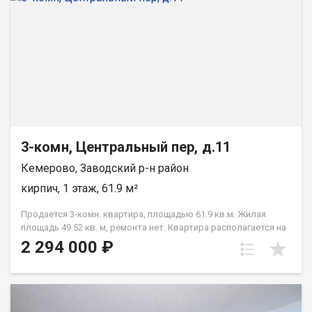
3-комн, Центральный пер, д.11
Кемерово, Заводский р-н район
кирпич, 1 этаж, 61.9 м²
Продается 3-комн. квартира, площадью 61.9 кв.м. Жилая
площадь 49.52 кв. м, ремонта нет. Квартира располагается на
1 этаже 3-этажного кирпичного дома 1980 года постройки.
2 294 000 ₽
Отдел продаж