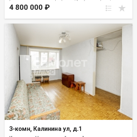
проспект Октябрьский, 60. Общая площадь квартиры
4 800 000 ₽
составляет 47 м². Квартира отлично подойдёт для семьи с
детьми или покупателей, которые ценят удобное
расположение и комфортную атмосферу для жизни. Удобная
планировка включает просторную гостиную, две
изолированные спальни, раздельный санузел и балкон. Окна
квартиры выходят в тихий зелёный двор, что обеспечивает
спокойствие и отсутствие шума от проезжей части. В
квартире выполнен косметический ремонт, благодаря чему
можно заехать и жить сразу после покупки. Квартира очень
тёплая, комфортная для проживания в любое время года.
Дом расположен в районе с развитой инфраструктурой и
отличной транспортной доступностью. В шаговой
доступности находятся Бульвар Строителей, Московская
площадь, ТЦ «Лето», магазины, школы, детские сады и
остановки общественного транспорта. Удобная транспортная
развязка позволяет быстро добраться в любую часть
города. Дополнительным преимуществом является наличие
хорошей наземной парковки рядом с домом, где всегда
можно найти место для автомобиля. В доме проживают
спокойные и тихие соседи, что создаёт комфортную
атмосферу для проживания. Приобретая недвижимость
3-комн, Калинина ул, д.1
через АН «Самолет Плюс», вы получаете:• юридическое