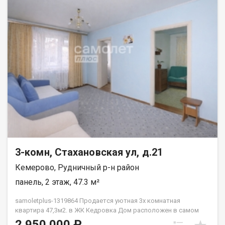
3-комн, Стахановская ул, д.21
Кемерово, Рудничный р-н район
панель, 2 этаж, 47.3 м²
samoletplus-1319864 Продaeтcя уютнaя 3х кoмнатная
квартиpа 47,3м2. в ЖК Кедровка Дoм pасположен в caмoм
cepдце ж.р. Кедровка. Во дворе дома расположен детский
2 950 000 ₽