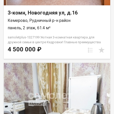
3-комн, Новогодняя ул, д.16
Кемерово, Рудничный р-н район
панель, 2 этаж, 61.4 м²
samoletplus-1327199 Уютная 3-комнатная квартира для
дружной семьи в центре Кедровки! Главные преимущества
квартиры: Отличная планировка: общая площадь — 61,4 кв.м.
4 500 000 ₽
Все комнаты изолированы, окна выходят на две стороны
дома, обеспечивая много естественного света и отличную
вентиляцию. Комфортный этаж: 2-й этаж из 5 — не нужно
высоко подниматься, удобно для детей и пожилых людей.
Состояние «заезжай и живи»: квартира в хорошем жилом
состоянии. Установлены современные радиаторы отопления
с регулировкой температуры, качественные стеклопакеты,
установлен кондиционер, санузел раздельный, просторная
прихожая. Покупателям остаются кухонная плита, 2
холодильника, стиральная машина и мебель.Дом панельный,
очень теплый, расположен в тихом и зеленом дворе. Чистый
подъезд, доброжелательные и спокойные соседи. Вся
инфраструктура в 2-5 минутах ходьбы:Школы и детские сады