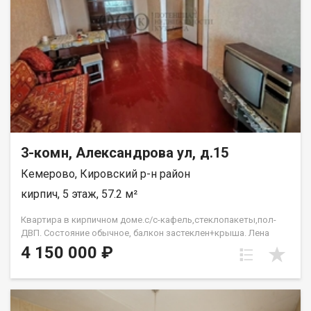
3-комн, Александрова ул, д.15
Кемерово, Кировский р-н район
кирпич, 5 этаж, 57.2 м²
Квартира в кирпичном доме.с/с-кафель,стеклопакеты,пол-
ДВП. Состояние обычное, балкон застеклен+крыша. Лена
Васильева
4 150 000 ₽