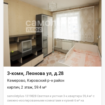
3-комн, Леонова ул, д.28
Кемерово, Кировский р-н район
кирпич, 2 этаж, 59.4 м²
samoletplus-1319828 Светлая и уютная 3-к.квартира 59,4 м² с
смежно-изолированными комнатами и кухней 6 м² на
Комфортном 2 этаже ждёт своих новых жильцов! Подходит