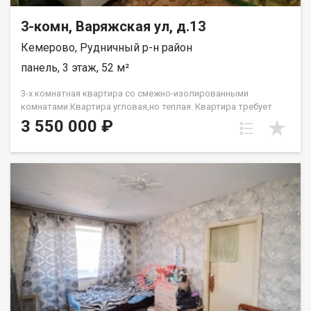
3-комн, Варяжская ул, д.13
Кемерово, Рудничный р-н район
панель, 3 этаж, 52 м²
3-х комнатная квартира со смежно-изолированными
комнатами.Квартира угловая,но теплая. Квартира требует
ремонта.Рядом д/с,школа,множество магазинов. Лена
3 550 000 ₽
Васильева