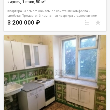
кирпич, 1 этаж, 50 м²
Квартира на земле! Уникальное сочетание комфорта и
свободы Продается 3-комнатная квартира в одноэтажном
многоквартирном доме из кирпича. Вам здесь понравится
3 200 000 ₽
Полная приватность: Соседей сверху, снизу и сбоку нет! Свой
дворик: 5 соток земли для сада, зоны барбекю или отдыха на
свежем воздухе. Бонусы для души: В наличии собственный
гараж и банька ! Простор и свобода: Высокие потолки ( 3
метра! ) и уютная веранда . О жилье: • Площадь: 50 кв.м
(уютная гостиная 15.2 м², две комнаты и просторная кухня 9.5
м²). • Состояние: Жилое. Можно заезжать и обустраиваться
под свой стиль. • Коммуникации: Свет и вода центральные,
отопление печное. К оммунальные платежи очень
демократичные ! Санузел и канализацию можно легко
обустроить так, как удобно именно вам. Локация всё под
рукой: В 4-х минутах ходьбы остановка пос. Шахты Северная .
Школы, детские сады, магазины и администрация в паре
шагов. Юридическая чистота: В собственности более 5 лет.
Чистая продажа, без сложностей. Приходите на просмотр!
Покажем в любое удобное время. Звоните!