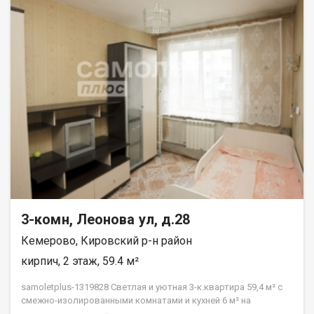
3-комн, Леонова ул, д.28
Кемерово, Кировский р-н район
кирпич, 2 этаж, 59.4 м²
samoletplus-1319828 Светлая и уютная 3-к.квартира 59,4 м² с
смежно-изолированными комнатами и кухней 6 м² на
Комфортном 2 этаже ждёт своих новых жильцов! Подходит