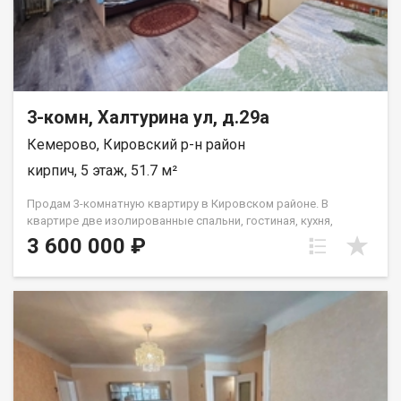
3-комн, Халтурина ул, д.29а
Кемерово, Кировский р-н район
кирпич, 5 этаж, 51.7 м²
Продам 3-комнатную квартиру в Кировском районе. В
квартире две изолированные спальни, гостиная, кухня,
раздельный санузел, квартира очень теплая. Состояние
3 600 000 ₽
жилое, есть возможность сделать ремонт "под себя". Во
дворе детская площадка и наземная парковка. Дом
кирпичный, добротный, расположен внутри квартала,
отличная транспортная развязка, можно уехать в любой
район города. В шаговой доступности детские сады, школа,
множество различных магазинов. Два взрослых
собственника, без обременений. Звоните!