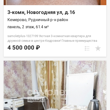
3-комн, Новогодняя ул, д.16
Кемерово, Рудничный р-н район
панель, 2 этаж, 61.4 м²
samoletplus-1327199 Уютная 3-комнатная квартира для
дружной семьи в центре Кедровки! Главные преимущества
квартиры: Отличная планировка: общая площадь — 61,4 кв.м.
4 500 000 ₽
Все комнаты изолированы, окна выходят на две стороны
дома, обеспечивая много естественного света и отличную
вентиляцию. Комфортный этаж: 2-й этаж из 5 — не нужно
высоко подниматься, удобно для детей и пожилых людей.
Состояние «заезжай и живи»: квартира в хорошем жилом
состоянии. Установлены современные радиаторы отопления
с регулировкой температуры, качественные стеклопакеты,
установлен кондиционер, санузел раздельный, просторная
прихожая. Покупателям остаются кухонная плита, 2
холодильника, стиральная машина и мебель.Дом панельный,
очень теплый, расположен в тихом и зеленом дворе. Чистый
подъезд, доброжелательные и спокойные соседи. Вся
инфраструктура в 2-5 минутах ходьбы:Школы и детские сады