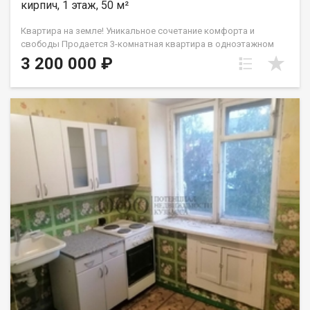
кирпич, 1 этаж, 50 м²
Квартира на земле! Уникальное сочетание комфорта и
свободы Продается 3-комнатная квартира в одноэтажном
многоквартирном доме из кирпича. Вам здесь понравится
3 200 000 ₽
Полная приватность: Соседей сверху, снизу и сбоку нет! Свой
дворик: 5 соток земли для сада, зоны барбекю или отдыха на
свежем воздухе. Бонусы для души: В наличии собственный
гараж и банька ! Простор и свобода: Высокие потолки ( 3
метра! ) и уютная веранда . О жилье: • Площадь: 50 кв.м
(уютная гостиная 15.2 м², две комнаты и просторная кухня 9.5
м²). • Состояние: Жилое. Можно заезжать и обустраиваться
под свой стиль. • Коммуникации: Свет и вода центральные,
отопление печное. К оммунальные платежи очень
демократичные ! Санузел и канализацию можно легко
обустроить так, как удобно именно вам. Локация всё под
рукой: В 4-х минутах ходьбы остановка пос. Шахты Северная .
Школы, детские сады, магазины и администрация в паре
шагов. Юридическая чистота: В собственности более 5 лет.
Чистая продажа, без сложностей. Приходите на просмотр!
Покажем в любое удобное время. Звоните!