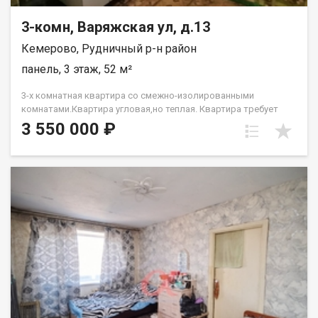
3-комн, Варяжская ул, д.13
Кемерово, Рудничный р-н район
панель, 3 этаж, 52 м²
3-х комнатная квартира со смежно-изолированными
комнатами.Квартира угловая,но теплая. Квартира требует
ремонта.Рядом д/с,школа,множество магазинов. Лена
3 550 000 ₽
Васильева