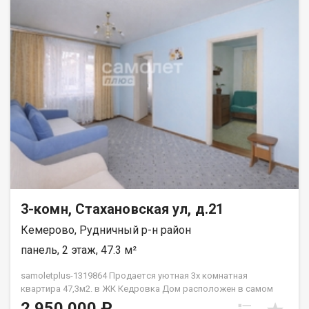
3-комн, Стахановская ул, д.21
Кемерово, Рудничный р-н район
панель, 2 этаж, 47.3 м²
samoletplus-1319864 Продaeтcя уютнaя 3х кoмнатная
квартиpа 47,3м2. в ЖК Кедровка Дoм pасположен в caмoм
cepдце ж.р. Кедровка. Во дворе дома расположен детский
2 950 000 ₽