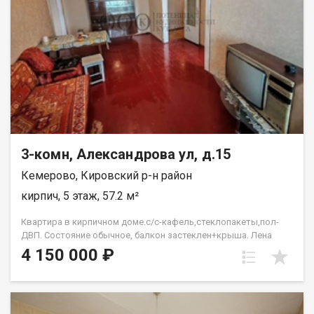
3-комн, Александрова ул, д.15
Кемерово, Кировский р-н район
кирпич, 5 этаж, 57.2 м²
Квартира в кирпичном доме.с/с-кафель,стеклопакеты,пол-
ДВП. Состояние обычное, балкон застеклен+крыша. Лена
Васильева
4 150 000 ₽