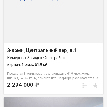
3-комн, Центральный пер, д.11
Кемерово, Заводский р-н район
кирпич, 1 этаж, 61.9 м²
Продается 3-комн. квартира, площадью 61.9 кв.м. Жилая
площадь 49.52 кв. м, ремонта нет. Квартира располагается на
1 этаже 3-этажного кирпичного дома 1980 года постройки.
2 294 000 ₽
Отдел продаж