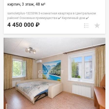
хлопот Превосходный клиентский сервис Рады будем
кирпич, 3 этаж, 48 м²
ответить на все ваши вопросы с 9:00 до 21:00​. Гарантия
юридической чистоты сделки от компании, которая работает
samoletplus-1325396 3-комнатная квартира в Центральном
на рынке недвижимости в городе Кемерово с 2010 года!
районе! Основные преимущества:✔️ Кирпичный дом.✔️
Петрухненко Валентина
Комфортный 3 этаж из 5.✔️ Удобная планировка с тремя
4 450 000 ₽
комнатами.✔️ Просторная кухня.✔️ Пластиковые окна с видом
во двор.✔️ Квартира в хорошем состоянии, не требует
срочных вложений.✔️ Вся мебель остается новым
владельцам.Рядом с домом:- школы и детские сады;-
магазины и супермаркеты;- поликлиника №5;- парк Веры
Волошиной;- кинотеатр «Юбилейный»;- остановки
общественного транспорта.Большая парковка во дворе,
чистый подъезд и спокойные соседи.Звоните, чтобы
договориться о просмотре! АН «СамолётПлюс» на рынке
недвижимости Кемерово с 2010 года. Полное сопровождение
сделки Гарантия юридической чистоты сделки Фомина
Марина