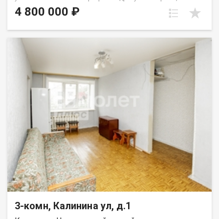
проспект Октябрьский, 60. Общая площадь квартиры
4 800 000 ₽
составляет 47 м². Квартира отлично подойдёт для семьи с
детьми или покупателей, которые ценят удобное
расположение и комфортную атмосферу для жизни. Удобная
планировка включает просторную гостиную, две
изолированные спальни, раздельный санузел и балкон. Окна
квартиры выходят в тихий зелёный двор, что обеспечивает
спокойствие и отсутствие шума от проезжей части. В
квартире выполнен косметический ремонт, благодаря чему
можно заехать и жить сразу после покупки. Квартира очень
тёплая, комфортная для проживания в любое время года.
Дом расположен в районе с развитой инфраструктурой и
отличной транспортной доступностью. В шаговой
доступности находятся Бульвар Строителей, Московская
площадь, ТЦ «Лето», магазины, школы, детские сады и
остановки общественного транспорта. Удобная транспортная
развязка позволяет быстро добраться в любую часть
города. Дополнительным преимуществом является наличие
хорошей наземной парковки рядом с домом, где всегда
можно найти место для автомобиля. В доме проживают
спокойные и тихие соседи, что создаёт комфортную
атмосферу для проживания. Приобретая недвижимость
3-комн, Калинина ул, д.1
через АН «Самолет Плюс», вы получаете:• юридическое