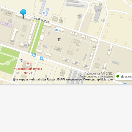
Работает на API 2ГИС
Лицензионное соглашение
Доехать
Для корректной работы Raster JS API нужен ключ. Помощь: api@2gis.ru