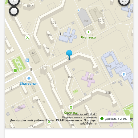
Работает на API 2ГИС
Лицензионное соглашение
Доехать с 2ГИС
Для корректной работы Raster JS API нужен ключ. Помощь:
api@2gis.ru