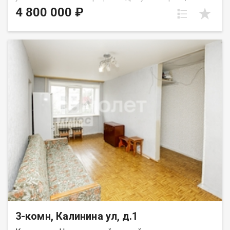
проспект Октябрьский, 60. Общая площадь квартиры
4 800 000 ₽
составляет 47 м². Квартира отлично подойдёт для семьи с
детьми или покупателей, которые ценят удобное
расположение и комфортную атмосферу для жизни. Удобная
планировка включает просторную гостиную, две
изолированные спальни, раздельный санузел и балкон. Окна
квартиры выходят в тихий зелёный двор, что обеспечивает
спокойствие и отсутствие шума от проезжей части. В
квартире выполнен косметический ремонт, благодаря чему
можно заехать и жить сразу после покупки. Квартира очень
тёплая, комфортная для проживания в любое время года.
Дом расположен в районе с развитой инфраструктурой и
отличной транспортной доступностью. В шаговой
доступности находятся Бульвар Строителей, Московская
площадь, ТЦ «Лето», магазины, школы, детские сады и
остановки общественного транспорта. Удобная транспортная
развязка позволяет быстро добраться в любую часть
города. Дополнительным преимуществом является наличие
хорошей наземной парковки рядом с домом, где всегда
можно найти место для автомобиля. В доме проживают
спокойные и тихие соседи, что создаёт комфортную
атмосферу для проживания. Приобретая недвижимость
3-комн, Калинина ул, д.1
через АН «Самолет Плюс», вы получаете:• юридическое