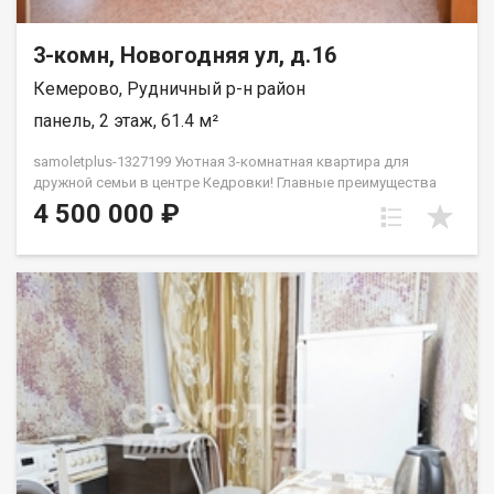
3-комн, Новогодняя ул, д.16
Кемерово, Рудничный р-н район
панель, 2 этаж, 61.4 м²
samoletplus-1327199 Уютная 3-комнатная квартира для
дружной семьи в центре Кедровки! Главные преимущества
квартиры: Отличная планировка: общая площадь — 61,4 кв.м.
4 500 000 ₽
Все комнаты изолированы, окна выходят на две стороны
дома, обеспечивая много естественного света и отличную
вентиляцию. Комфортный этаж: 2-й этаж из 5 — не нужно
высоко подниматься, удобно для детей и пожилых людей.
Состояние «заезжай и живи»: квартира в хорошем жилом
состоянии. Установлены современные радиаторы отопления
с регулировкой температуры, качественные стеклопакеты,
установлен кондиционер, санузел раздельный, просторная
прихожая. Покупателям остаются кухонная плита, 2
холодильника, стиральная машина и мебель.Дом панельный,
очень теплый, расположен в тихом и зеленом дворе. Чистый
подъезд, доброжелательные и спокойные соседи. Вся
инфраструктура в 2-5 минутах ходьбы:Школы и детские сады