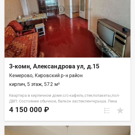
3-комн, Александрова ул, д.15
Кемерово, Кировский р-н район
кирпич, 5 этаж, 57.2 м²
Квартира в кирпичном доме.с/с-кафель,стеклопакеты,пол-
ДВП. Состояние обычное, балкон застеклен+крыша. Лена
Васильева
4 150 000 ₽