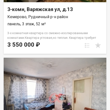
3-комн, Варяжская ул, д.13
Кемерово, Рудничный р-н район
панель, 3 этаж, 52 м²
3-х комнатная квартира со смежно-изолированными
комнатами.Квартира угловая,но теплая. Квартира требует
ремонта.Рядом д/с,школа,множество магазинов. Лена
3 550 000 ₽
Васильева