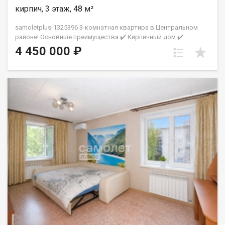
хлопот Превосходный клиентский сервис Рады будем
кирпич, 3 этаж, 48 м²
ответить на все ваши вопросы с 9:00 до 21:00​. Гарантия
юридической чистоты сделки от компании, которая работает
samoletplus-1325396 3-комнатная квартира в Центральном
на рынке недвижимости в городе Кемерово с 2010 года!
районе! Основные преимущества:✔️ Кирпичный дом.✔️
Петрухненко Валентина
Комфортный 3 этаж из 5.✔️ Удобная планировка с тремя
4 450 000 ₽
комнатами.✔️ Просторная кухня.✔️ Пластиковые окна с видом
во двор.✔️ Квартира в хорошем состоянии, не требует
срочных вложений.✔️ Вся мебель остается новым
владельцам.Рядом с домом:- школы и детские сады;-
магазины и супермаркеты;- поликлиника №5;- парк Веры
Волошиной;- кинотеатр «Юбилейный»;- остановки
общественного транспорта.Большая парковка во дворе,
чистый подъезд и спокойные соседи.Звоните, чтобы
договориться о просмотре! АН «СамолётПлюс» на рынке
недвижимости Кемерово с 2010 года. Полное сопровождение
сделки Гарантия юридической чистоты сделки Фомина
Марина