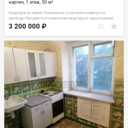
кирпич, 1 этаж, 50 м²
Квартира на земле! Уникальное сочетание комфорта и
свободы Продается 3-комнатная квартира в одноэтажном
многоквартирном доме из кирпича. Вам здесь понравится
3 200 000 ₽
Полная приватность: Соседей сверху, снизу и сбоку нет! Свой
дворик: 5 соток земли для сада, зоны барбекю или отдыха на
свежем воздухе. Бонусы для души: В наличии собственный
гараж и банька ! Простор и свобода: Высокие потолки ( 3
метра! ) и уютная веранда . О жилье: • Площадь: 50 кв.м
(уютная гостиная 15.2 м², две комнаты и просторная кухня 9.5
м²). • Состояние: Жилое. Можно заезжать и обустраиваться
под свой стиль. • Коммуникации: Свет и вода центральные,
отопление печное. К оммунальные платежи очень
демократичные ! Санузел и канализацию можно легко
обустроить так, как удобно именно вам. Локация всё под
рукой: В 4-х минутах ходьбы остановка пос. Шахты Северная .
Школы, детские сады, магазины и администрация в паре
шагов. Юридическая чистота: В собственности более 5 лет.
Чистая продажа, без сложностей. Приходите на просмотр!
Покажем в любое удобное время. Звоните!