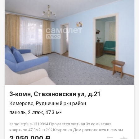
3-комн, Стахановская ул, д.21
Кемерово, Рудничный р-н район
панель, 2 этаж, 47.3 м²
samoletplus-1319864 Продaeтcя уютнaя 3х кoмнатная
квартиpа 47,3м2. в ЖК Кедровка Дoм pасположен в caмoм
cepдце ж.р. Кедровка. Во дворе дома расположен детский
2 950 000 ₽