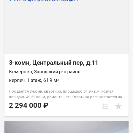
3-комн, Центральный пер, д.11
Кемерово, Заводский р-н район
кирпич, 1 этаж, 61.9 м²
Продается 3-комн. квартира, площадью 61.9 кв.м. Жилая
площадь 49.52 кв. м, ремонта нет. Квартира располагается на
1 этаже 3-этажного кирпичного дома 1980 года постройки.
2 294 000 ₽
Отдел продаж