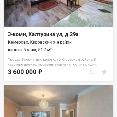
3-комн, Халтурина ул, д.29а
Кемерово, Кировский р-н район
кирпич, 5 этаж, 51.7 м²
Продам 3-комнатную квартиру в Кировском районе. В
квартире две изолированные спальни, гостиная, кухня,
раздельный санузел, квартира очень теплая. Состояние
3 600 000 ₽
жилое, есть возможность сделать ремонт "под себя". Во
дворе детская площадка и наземная парковка. Дом
кирпичный, добротный, расположен внутри квартала,
отличная транспортная развязка, можно уехать в любой
район города. В шаговой доступности детские сады, школа,
множество различных магазинов. Два взрослых
собственника, без обременений. Звоните!