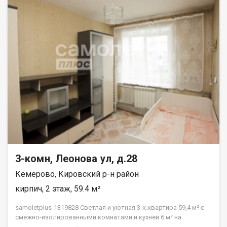
3-комн, Леонова ул, д.28
Кемерово, Кировский р-н район
кирпич, 2 этаж, 59.4 м²
samoletplus-1319828 Светлая и уютная 3-к.квартира 59,4 м² с
смежно-изолированными комнатами и кухней 6 м² на
Комфортном 2 этаже ждёт своих новых жильцов! Подходит