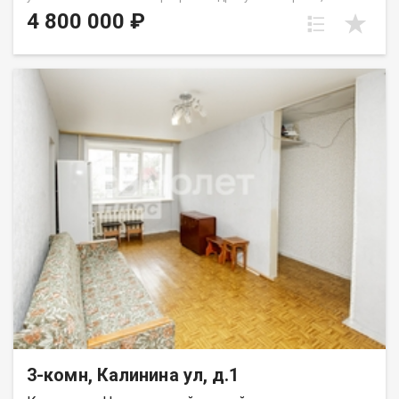
проспект Октябрьский, 60. Общая площадь квартиры
4 800 000 ₽
составляет 47 м². Квартира отлично подойдёт для семьи с
детьми или покупателей, которые ценят удобное
расположение и комфортную атмосферу для жизни. Удобная
планировка включает просторную гостиную, две
изолированные спальни, раздельный санузел и балкон. Окна
квартиры выходят в тихий зелёный двор, что обеспечивает
спокойствие и отсутствие шума от проезжей части. В
квартире выполнен косметический ремонт, благодаря чему
можно заехать и жить сразу после покупки. Квартира очень
тёплая, комфортная для проживания в любое время года.
Дом расположен в районе с развитой инфраструктурой и
отличной транспортной доступностью. В шаговой
доступности находятся Бульвар Строителей, Московская
площадь, ТЦ «Лето», магазины, школы, детские сады и
остановки общественного транспорта. Удобная транспортная
развязка позволяет быстро добраться в любую часть
города. Дополнительным преимуществом является наличие
хорошей наземной парковки рядом с домом, где всегда
можно найти место для автомобиля. В доме проживают
спокойные и тихие соседи, что создаёт комфортную
атмосферу для проживания. Приобретая недвижимость
3-комн, Калинина ул, д.1
через АН «Самолет Плюс», вы получаете:• юридическое