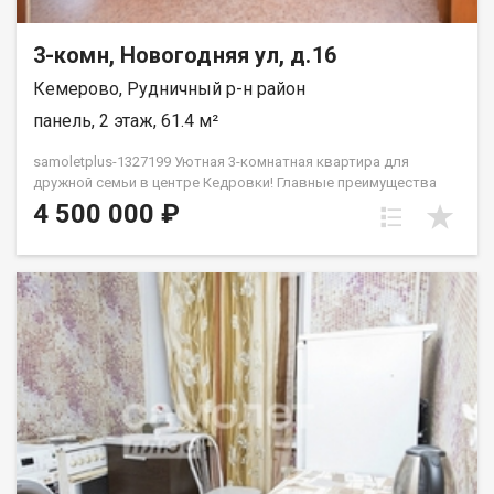
3-комн, Новогодняя ул, д.16
Кемерово, Рудничный р-н район
панель, 2 этаж, 61.4 м²
samoletplus-1327199 Уютная 3-комнатная квартира для
дружной семьи в центре Кедровки! Главные преимущества
квартиры: Отличная планировка: общая площадь — 61,4 кв.м.
4 500 000 ₽
Все комнаты изолированы, окна выходят на две стороны
дома, обеспечивая много естественного света и отличную
вентиляцию. Комфортный этаж: 2-й этаж из 5 — не нужно
высоко подниматься, удобно для детей и пожилых людей.
Состояние «заезжай и живи»: квартира в хорошем жилом
состоянии. Установлены современные радиаторы отопления
с регулировкой температуры, качественные стеклопакеты,
установлен кондиционер, санузел раздельный, просторная
прихожая. Покупателям остаются кухонная плита, 2
холодильника, стиральная машина и мебель.Дом панельный,
очень теплый, расположен в тихом и зеленом дворе. Чистый
подъезд, доброжелательные и спокойные соседи. Вся
инфраструктура в 2-5 минутах ходьбы:Школы и детские сады