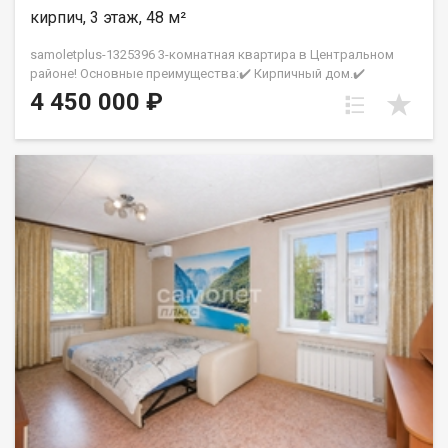
хлопот Превосходный клиентский сервис Рады будем
кирпич, 3 этаж, 48 м²
ответить на все ваши вопросы с 9:00 до 21:00​. Гарантия
юридической чистоты сделки от компании, которая работает
samoletplus-1325396 3-комнатная квартира в Центральном
на рынке недвижимости в городе Кемерово с 2010 года!
районе! Основные преимущества:✔️ Кирпичный дом.✔️
Петрухненко Валентина
Комфортный 3 этаж из 5.✔️ Удобная планировка с тремя
4 450 000 ₽
комнатами.✔️ Просторная кухня.✔️ Пластиковые окна с видом
во двор.✔️ Квартира в хорошем состоянии, не требует
срочных вложений.✔️ Вся мебель остается новым
владельцам.Рядом с домом:- школы и детские сады;-
магазины и супермаркеты;- поликлиника №5;- парк Веры
Волошиной;- кинотеатр «Юбилейный»;- остановки
общественного транспорта.Большая парковка во дворе,
чистый подъезд и спокойные соседи.Звоните, чтобы
договориться о просмотре! АН «СамолётПлюс» на рынке
недвижимости Кемерово с 2010 года. Полное сопровождение
сделки Гарантия юридической чистоты сделки Фомина
Марина