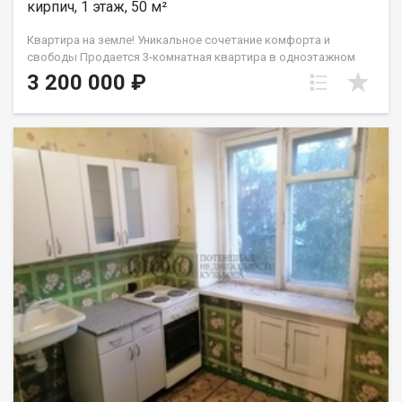
кирпич, 1 этаж, 50 м²
Квартира на земле! Уникальное сочетание комфорта и
свободы Продается 3-комнатная квартира в одноэтажном
многоквартирном доме из кирпича. Вам здесь понравится
3 200 000 ₽
Полная приватность: Соседей сверху, снизу и сбоку нет! Свой
дворик: 5 соток земли для сада, зоны барбекю или отдыха на
свежем воздухе. Бонусы для души: В наличии собственный
гараж и банька ! Простор и свобода: Высокие потолки ( 3
метра! ) и уютная веранда . О жилье: • Площадь: 50 кв.м
(уютная гостиная 15.2 м², две комнаты и просторная кухня 9.5
м²). • Состояние: Жилое. Можно заезжать и обустраиваться
под свой стиль. • Коммуникации: Свет и вода центральные,
отопление печное. К оммунальные платежи очень
демократичные ! Санузел и канализацию можно легко
обустроить так, как удобно именно вам. Локация всё под
рукой: В 4-х минутах ходьбы остановка пос. Шахты Северная .
Школы, детские сады, магазины и администрация в паре
шагов. Юридическая чистота: В собственности более 5 лет.
Чистая продажа, без сложностей. Приходите на просмотр!
Покажем в любое удобное время. Звоните!