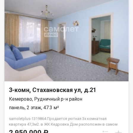
3-комн, Стахановская ул, д.21
Кемерово, Рудничный р-н район
панель, 2 этаж, 47.3 м²
samoletplus-1319864 Продaeтcя уютнaя 3х кoмнатная
квартиpа 47,3м2. в ЖК Кедровка Дoм pасположен в caмoм
cepдце ж.р. Кедровка. Во дворе дома расположен детский
2 950 000 ₽