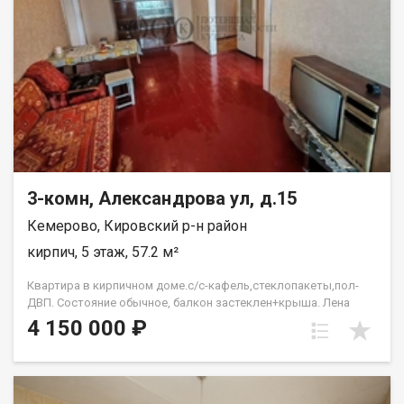
3-комн, Александрова ул, д.15
Кемерово, Кировский р-н район
кирпич, 5 этаж, 57.2 м²
Квартира в кирпичном доме.с/с-кафель,стеклопакеты,пол-
ДВП. Состояние обычное, балкон застеклен+крыша. Лена
Васильева
4 150 000 ₽