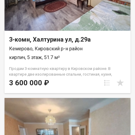
3-комн, Халтурина ул, д.29а
Кемерово, Кировский р-н район
кирпич, 5 этаж, 51.7 м²
Продам 3-комнатную квартиру в Кировском районе. В
квартире две изолированные спальни, гостиная, кухня,
раздельный санузел, квартира очень теплая. Состояние
3 600 000 ₽
жилое, есть возможность сделать ремонт "под себя". Во
дворе детская площадка и наземная парковка. Дом
кирпичный, добротный, расположен внутри квартала,
отличная транспортная развязка, можно уехать в любой
район города. В шаговой доступности детские сады, школа,
множество различных магазинов. Два взрослых
собственника, без обременений. Звоните!