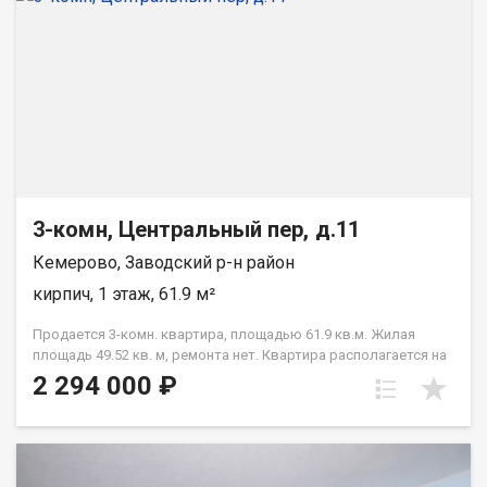
3-комн, Центральный пер, д.11
Кемерово, Заводский р-н район
кирпич, 1 этаж, 61.9 м²
Продается 3-комн. квартира, площадью 61.9 кв.м. Жилая
площадь 49.52 кв. м, ремонта нет. Квартира располагается на
1 этаже 3-этажного кирпичного дома 1980 года постройки.
2 294 000 ₽
Отдел продаж