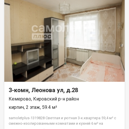
3-комн, Леонова ул, д.28
Кемерово, Кировский р-н район
кирпич, 2 этаж, 59.4 м²
samoletplus-1319828 Светлая и уютная 3-к.квартира 59,4 м² с
смежно-изолированными комнатами и кухней 6 м² на
Комфортном 2 этаже ждёт своих новых жильцов! Подходит