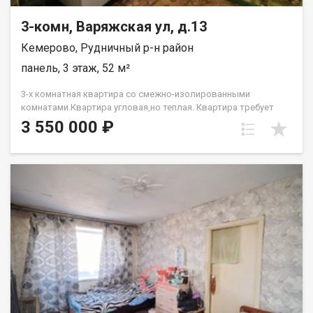
3-комн, Варяжская ул, д.13
Кемерово, Рудничный р-н район
панель, 3 этаж, 52 м²
3-х комнатная квартира со смежно-изолированными
комнатами.Квартира угловая,но теплая. Квартира требует
ремонта.Рядом д/с,школа,множество магазинов. Лена
3 550 000 ₽
Васильева