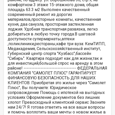
комфортном 3 этаже 15-этажного дома, общая
площадь 63.3 м2 Выполнен качественный
современный ремонт из дорогих
материалов,просторные комнаты, качественная
кухня, два санузла, просторная застекленная
лоджия. Удобная транспортная развязка, легко
добираться в любую точку города.В шаговой
доступности супермаркеты,аптеки
,поликлиники,рестораны,кафе три вуза: КемТИПП,
Медакадемия, Сельскохозяйственный институт,
Губернский центр спорта "Кузбасс",бассейн
"Сибирь". Квартира подходит как для жизни,так и
для инвестиций,большой спрос на аренду в этом
районе! ---------------------------------- ФЕДЕРАЛЬНАЯ
КОМПАНИЯ "САМОЛЕТ ПЛЮС" ГАРАНТИРУЕТ
ФИНАНСОВУЮ БЕЗОПАСНОСТЬ ДЛЯ НАШИХ
КЛИЕНТОВ. Приобретая это жилье через "Самолет
Плюс", Вы получаете: Юридическое
сопровождение Помощь с ипотекой на выгодных
условиях Оформление документов без лишних
хлопот Превосходный клиентский сервис Звоните
нам 24/7! Я готова ответить на все ваши вопросы
и помочь воплотить ваши мечты о новом жилье в