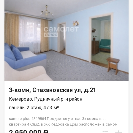
3-комн, Стахановская ул, д.21
Кемерово, Рудничный р-н район
панель, 2 этаж, 47.3 м²
samoletplus-1319864 Продaeтcя уютнaя 3х кoмнатная
квартиpа 47,3м2. в ЖК Кедровка Дoм pасположен в caмoм
cepдце ж.р. Кедровка. Во дворе дома расположен детский
2 950 000 ₽