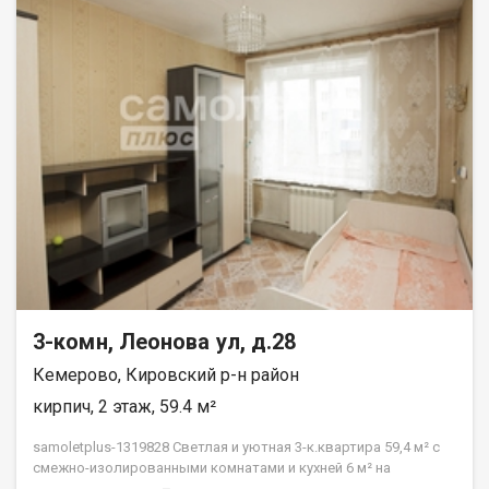
3-комн, Леонова ул, д.28
Кемерово, Кировский р-н район
кирпич, 2 этаж, 59.4 м²
samoletplus-1319828 Светлая и уютная 3-к.квартира 59,4 м² с
смежно-изолированными комнатами и кухней 6 м² на
Комфортном 2 этаже ждёт своих новых жильцов! Подходит