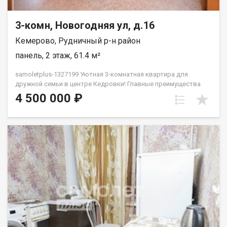
3-комн, Новогодняя ул, д.16
Кемерово, Рудничный р-н район
панель, 2 этаж, 61.4 м²
samoletplus-1327199 Уютная 3-комнатная квартира для
дружной семьи в центре Кедровки! Главные преимущества
квартиры: Отличная планировка: общая площадь — 61,4 кв.м.
4 500 000 ₽
Все комнаты изолированы, окна выходят на две стороны
дома, обеспечивая много естественного света и отличную
вентиляцию. Комфортный этаж: 2-й этаж из 5 — не нужно
высоко подниматься, удобно для детей и пожилых людей.
Состояние «заезжай и живи»: квартира в хорошем жилом
состоянии. Установлены современные радиаторы отопления
с регулировкой температуры, качественные стеклопакеты,
установлен кондиционер, санузел раздельный, просторная
прихожая. Покупателям остаются кухонная плита, 2
холодильника, стиральная машина и мебель.Дом панельный,
очень теплый, расположен в тихом и зеленом дворе. Чистый
подъезд, доброжелательные и спокойные соседи. Вся
инфраструктура в 2-5 минутах ходьбы:Школы и детские сады