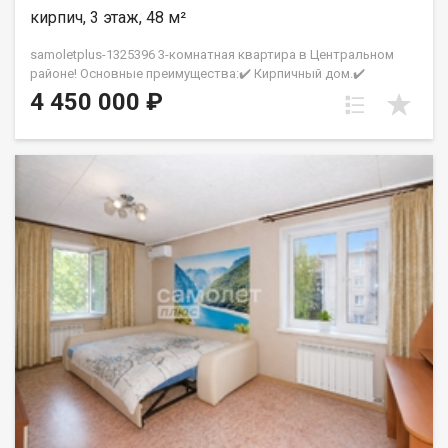
хлопот Превосходный клиентский сервис Рады будем
кирпич, 3 этаж, 48 м²
ответить на все ваши вопросы с 9:00 до 21:00​. Гарантия
юридической чистоты сделки от компании, которая работает
samoletplus-1325396 3-комнатная квартира в Центральном
на рынке недвижимости в городе Кемерово с 2010 года!
районе! Основные преимущества:✔️ Кирпичный дом.✔️
Петрухненко Валентина
Комфортный 3 этаж из 5.✔️ Удобная планировка с тремя
4 450 000 ₽
комнатами.✔️ Просторная кухня.✔️ Пластиковые окна с видом
во двор.✔️ Квартира в хорошем состоянии, не требует
срочных вложений.✔️ Вся мебель остается новым
владельцам.Рядом с домом:- школы и детские сады;-
магазины и супермаркеты;- поликлиника №5;- парк Веры
Волошиной;- кинотеатр «Юбилейный»;- остановки
общественного транспорта.Большая парковка во дворе,
чистый подъезд и спокойные соседи.Звоните, чтобы
договориться о просмотре! АН «СамолётПлюс» на рынке
недвижимости Кемерово с 2010 года. Полное сопровождение
сделки Гарантия юридической чистоты сделки Фомина
Марина