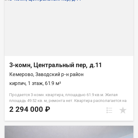
3-комн, Центральный пер, д.11
Кемерово, Заводский р-н район
кирпич, 1 этаж, 61.9 м²
Продается 3-комн. квартира, площадью 61.9 кв.м. Жилая
площадь 49.52 кв. м, ремонта нет. Квартира располагается на
1 этаже 3-этажного кирпичного дома 1980 года постройки.
2 294 000 ₽
Отдел продаж