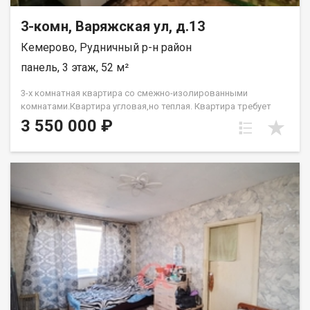
3-комн, Варяжская ул, д.13
Кемерово, Рудничный р-н район
панель, 3 этаж, 52 м²
3-х комнатная квартира со смежно-изолированными
комнатами.Квартира угловая,но теплая. Квартира требует
ремонта.Рядом д/с,школа,множество магазинов. Лена
3 550 000 ₽
Васильева