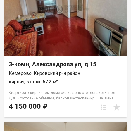
3-комн, Александрова ул, д.15
Кемерово, Кировский р-н район
кирпич, 5 этаж, 57.2 м²
Квартира в кирпичном доме.с/с-кафель,стеклопакеты,пол-
ДВП. Состояние обычное, балкон застеклен+крыша. Лена
Васильева
4 150 000 ₽