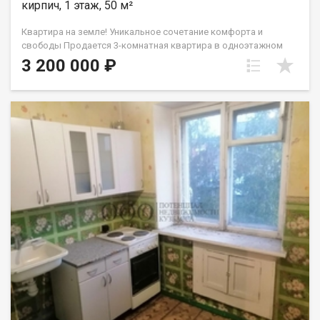
кирпич, 1 этаж, 50 м²
Квартира на земле! Уникальное сочетание комфорта и
свободы Продается 3-комнатная квартира в одноэтажном
многоквартирном доме из кирпича. Вам здесь понравится
3 200 000 ₽
Полная приватность: Соседей сверху, снизу и сбоку нет! Свой
дворик: 5 соток земли для сада, зоны барбекю или отдыха на
свежем воздухе. Бонусы для души: В наличии собственный
гараж и банька ! Простор и свобода: Высокие потолки ( 3
метра! ) и уютная веранда . О жилье: • Площадь: 50 кв.м
(уютная гостиная 15.2 м², две комнаты и просторная кухня 9.5
м²). • Состояние: Жилое. Можно заезжать и обустраиваться
под свой стиль. • Коммуникации: Свет и вода центральные,
отопление печное. К оммунальные платежи очень
демократичные ! Санузел и канализацию можно легко
обустроить так, как удобно именно вам. Локация всё под
рукой: В 4-х минутах ходьбы остановка пос. Шахты Северная .
Школы, детские сады, магазины и администрация в паре
шагов. Юридическая чистота: В собственности более 5 лет.
Чистая продажа, без сложностей. Приходите на просмотр!
Покажем в любое удобное время. Звоните!