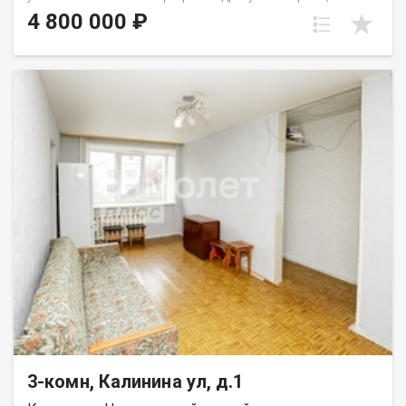
проспект Октябрьский, 60. Общая площадь квартиры
4 800 000 ₽
составляет 47 м². Квартира отлично подойдёт для семьи с
детьми или покупателей, которые ценят удобное
расположение и комфортную атмосферу для жизни. Удобная
планировка включает просторную гостиную, две
изолированные спальни, раздельный санузел и балкон. Окна
квартиры выходят в тихий зелёный двор, что обеспечивает
спокойствие и отсутствие шума от проезжей части. В
квартире выполнен косметический ремонт, благодаря чему
можно заехать и жить сразу после покупки. Квартира очень
тёплая, комфортная для проживания в любое время года.
Дом расположен в районе с развитой инфраструктурой и
отличной транспортной доступностью. В шаговой
доступности находятся Бульвар Строителей, Московская
площадь, ТЦ «Лето», магазины, школы, детские сады и
остановки общественного транспорта. Удобная транспортная
развязка позволяет быстро добраться в любую часть
города. Дополнительным преимуществом является наличие
хорошей наземной парковки рядом с домом, где всегда
можно найти место для автомобиля. В доме проживают
спокойные и тихие соседи, что создаёт комфортную
атмосферу для проживания. Приобретая недвижимость
3-комн, Калинина ул, д.1
через АН «Самолет Плюс», вы получаете:• юридическое