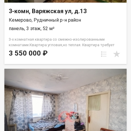
3-комн, Варяжская ул, д.13
Кемерово, Рудничный р-н район
панель, 3 этаж, 52 м²
3-х комнатная квартира со смежно-изолированными
комнатами.Квартира угловая,но теплая. Квартира требует
ремонта.Рядом д/с,школа,множество магазинов. Лена
3 550 000 ₽
Васильева