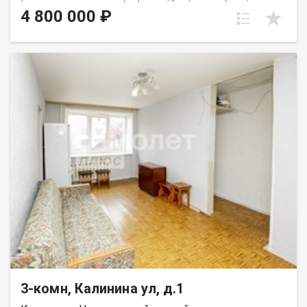
проспект Октябрьский, 60. Общая площадь квартиры
4 800 000 ₽
составляет 47 м². Квартира отлично подойдёт для семьи с
детьми или покупателей, которые ценят удобное
расположение и комфортную атмосферу для жизни. Удобная
планировка включает просторную гостиную, две
изолированные спальни, раздельный санузел и балкон. Окна
квартиры выходят в тихий зелёный двор, что обеспечивает
спокойствие и отсутствие шума от проезжей части. В
квартире выполнен косметический ремонт, благодаря чему
можно заехать и жить сразу после покупки. Квартира очень
тёплая, комфортная для проживания в любое время года.
Дом расположен в районе с развитой инфраструктурой и
отличной транспортной доступностью. В шаговой
доступности находятся Бульвар Строителей, Московская
площадь, ТЦ «Лето», магазины, школы, детские сады и
остановки общественного транспорта. Удобная транспортная
развязка позволяет быстро добраться в любую часть
города. Дополнительным преимуществом является наличие
хорошей наземной парковки рядом с домом, где всегда
можно найти место для автомобиля. В доме проживают
спокойные и тихие соседи, что создаёт комфортную
атмосферу для проживания. Приобретая недвижимость
3-комн, Калинина ул, д.1
через АН «Самолет Плюс», вы получаете:• юридическое