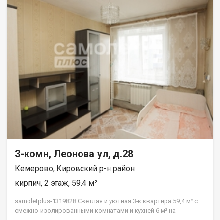
3-комн, Леонова ул, д.28
Кемерово, Кировский р-н район
кирпич, 2 этаж, 59.4 м²
samoletplus-1319828 Светлая и уютная 3-к.квартира 59,4 м² с
смежно-изолированными комнатами и кухней 6 м² на
Комфортном 2 этаже ждёт своих новых жильцов! Подходит