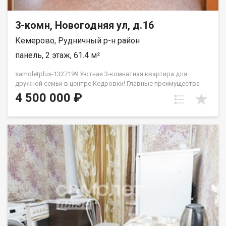
3-комн, Новогодняя ул, д.16
Кемерово, Рудничный р-н район
панель, 2 этаж, 61.4 м²
samoletplus-1327199 Уютная 3-комнатная квартира для
дружной семьи в центре Кедровки! Главные преимущества
квартиры: Отличная планировка: общая площадь — 61,4 кв.м.
4 500 000 ₽
Все комнаты изолированы, окна выходят на две стороны
дома, обеспечивая много естественного света и отличную
вентиляцию. Комфортный этаж: 2-й этаж из 5 — не нужно
высоко подниматься, удобно для детей и пожилых людей.
Состояние «заезжай и живи»: квартира в хорошем жилом
состоянии. Установлены современные радиаторы отопления
с регулировкой температуры, качественные стеклопакеты,
установлен кондиционер, санузел раздельный, просторная
прихожая. Покупателям остаются кухонная плита, 2
холодильника, стиральная машина и мебель.Дом панельный,
очень теплый, расположен в тихом и зеленом дворе. Чистый
подъезд, доброжелательные и спокойные соседи. Вся
инфраструктура в 2-5 минутах ходьбы:Школы и детские сады