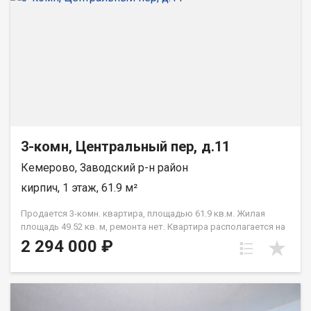
3-комн, Центральный пер, д.11
Кемерово, Заводский р-н район
кирпич, 1 этаж, 61.9 м²
Продается 3-комн. квартира, площадью 61.9 кв.м. Жилая
площадь 49.52 кв. м, ремонта нет. Квартира располагается на
1 этаже 3-этажного кирпичного дома 1980 года постройки.
2 294 000 ₽
Отдел продаж