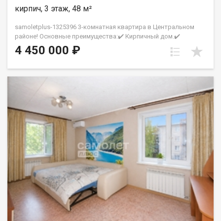
хлопот Превосходный клиентский сервис Рады будем
кирпич, 3 этаж, 48 м²
ответить на все ваши вопросы с 9:00 до 21:00​. Гарантия
юридической чистоты сделки от компании, которая работает
samoletplus-1325396 3-комнатная квартира в Центральном
на рынке недвижимости в городе Кемерово с 2010 года!
районе! Основные преимущества:✔️ Кирпичный дом.✔️
Петрухненко Валентина
Комфортный 3 этаж из 5.✔️ Удобная планировка с тремя
4 450 000 ₽
комнатами.✔️ Просторная кухня.✔️ Пластиковые окна с видом
во двор.✔️ Квартира в хорошем состоянии, не требует
срочных вложений.✔️ Вся мебель остается новым
владельцам.Рядом с домом:- школы и детские сады;-
магазины и супермаркеты;- поликлиника №5;- парк Веры
Волошиной;- кинотеатр «Юбилейный»;- остановки
общественного транспорта.Большая парковка во дворе,
чистый подъезд и спокойные соседи.Звоните, чтобы
договориться о просмотре! АН «СамолётПлюс» на рынке
недвижимости Кемерово с 2010 года. Полное сопровождение
сделки Гарантия юридической чистоты сделки Фомина
Марина