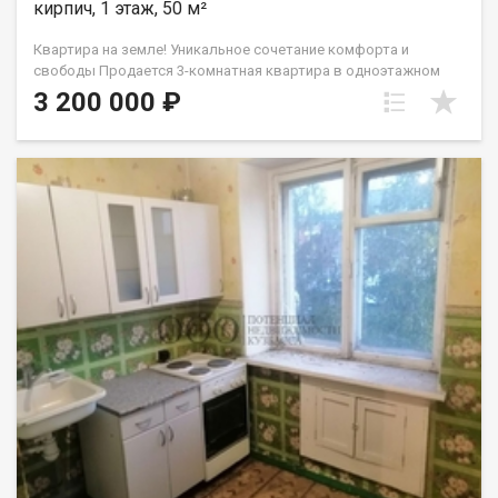
кирпич, 1 этаж, 50 м²
Квартира на земле! Уникальное сочетание комфорта и
свободы Продается 3-комнатная квартира в одноэтажном
многоквартирном доме из кирпича. Вам здесь понравится
3 200 000 ₽
Полная приватность: Соседей сверху, снизу и сбоку нет! Свой
дворик: 5 соток земли для сада, зоны барбекю или отдыха на
свежем воздухе. Бонусы для души: В наличии собственный
гараж и банька ! Простор и свобода: Высокие потолки ( 3
метра! ) и уютная веранда . О жилье: • Площадь: 50 кв.м
(уютная гостиная 15.2 м², две комнаты и просторная кухня 9.5
м²). • Состояние: Жилое. Можно заезжать и обустраиваться
под свой стиль. • Коммуникации: Свет и вода центральные,
отопление печное. К оммунальные платежи очень
демократичные ! Санузел и канализацию можно легко
обустроить так, как удобно именно вам. Локация всё под
рукой: В 4-х минутах ходьбы остановка пос. Шахты Северная .
Школы, детские сады, магазины и администрация в паре
шагов. Юридическая чистота: В собственности более 5 лет.
Чистая продажа, без сложностей. Приходите на просмотр!
Покажем в любое удобное время. Звоните!