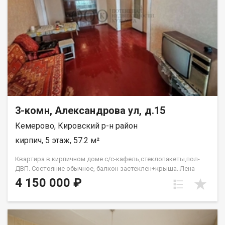
3-комн, Александрова ул, д.15
Кемерово, Кировский р-н район
кирпич, 5 этаж, 57.2 м²
Квартира в кирпичном доме.с/с-кафель,стеклопакеты,пол-
ДВП. Состояние обычное, балкон застеклен+крыша. Лена
Васильева
4 150 000 ₽