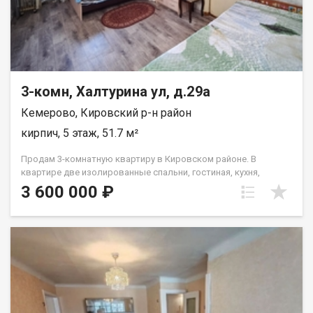
3-комн, Халтурина ул, д.29а
Кемерово, Кировский р-н район
кирпич, 5 этаж, 51.7 м²
Продам 3-комнатную квартиру в Кировском районе. В
квартире две изолированные спальни, гостиная, кухня,
раздельный санузел, квартира очень теплая. Состояние
3 600 000 ₽
жилое, есть возможность сделать ремонт "под себя". Во
дворе детская площадка и наземная парковка. Дом
кирпичный, добротный, расположен внутри квартала,
отличная транспортная развязка, можно уехать в любой
район города. В шаговой доступности детские сады, школа,
множество различных магазинов. Два взрослых
собственника, без обременений. Звоните!