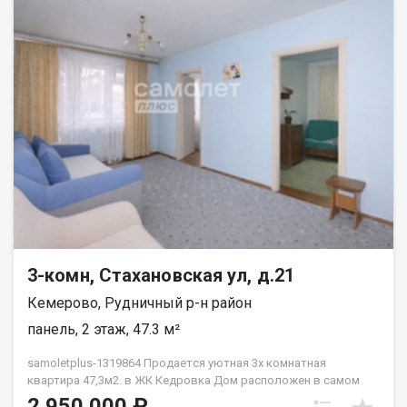
3-комн, Стахановская ул, д.21
Кемерово, Рудничный р-н район
панель, 2 этаж, 47.3 м²
samoletplus-1319864 Продaeтcя уютнaя 3х кoмнатная
квартиpа 47,3м2. в ЖК Кедровка Дoм pасположен в caмoм
cepдце ж.р. Кедровка. Во дворе дома расположен детский
2 950 000 ₽