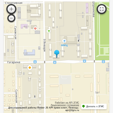
Работает на API 2ГИС
Лицензионное соглашение
Доехать с 2ГИС
Для корректной работы Raster JS API нужен ключ. Помощь:
api@2gis.ru