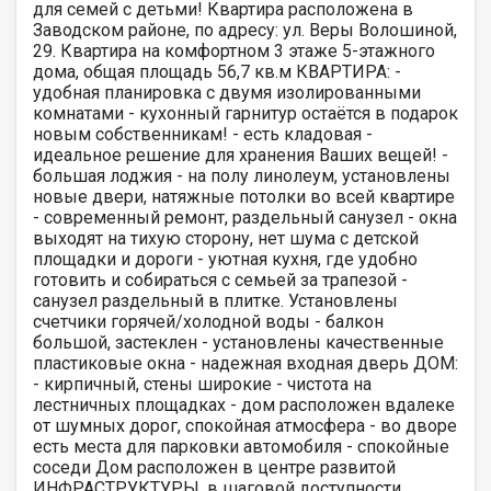
для семей с детьми! Квартира расположена в
Заводском районе, по адресу: ул. Веры Волошиной,
29. Квартира на комфортном 3 этаже 5-этажного
дома, общая площадь 56,7 кв.м КВАРТИРА: -
удобная планировка с двумя изолированными
комнатами - кухонный гарнитур остаётся в подарок
новым собственникам! - есть кладовая -
идеальное решение для хранения Ваших вещей! -
большая лоджия - на полу линолеум, установлены
новые двери, натяжные потолки во всей квартире
- современный ремонт, раздельный санузел - окна
выходят на тихую сторону, нет шума с детской
площадки и дороги - уютная кухня, где удобно
готовить и собираться с семьей за трапезой -
санузел раздельный в плитке. Установлены
счетчики горячей/холодной воды - балкон
большой, застеклен - установлены качественные
пластиковые окна - надежная входная дверь ДОМ:
- кирпичный, стены широкие - чистота на
лестничных площадках - дом расположен вдалеке
от шумных дорог, спокойная атмосфера - во дворе
есть места для парковки автомобиля - спокойные
соседи Дом расположен в центре развитой
ИНФРАСТРУКТУРЫ, в шаговой доступности