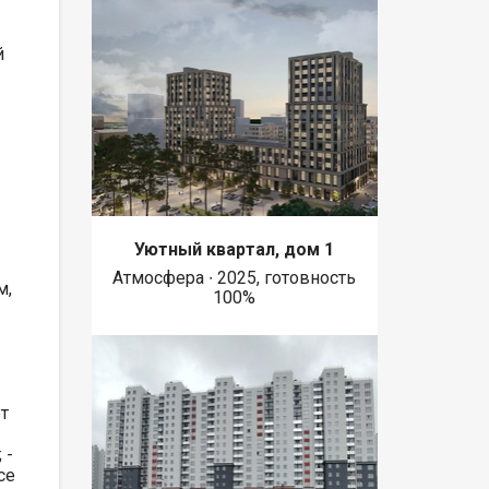
й
Уютный квартал, дом 1
Атмосфера ∙ 2025, готовность
м,
100%
т
 -
се