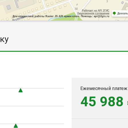
Работает на API 2ГИС
Лицензионное соглашение
Доехать
Для корректной работы Raster JS API нужен ключ. Помощь: api@2gis.ru
ку
Ежемесячный платеж
45 988