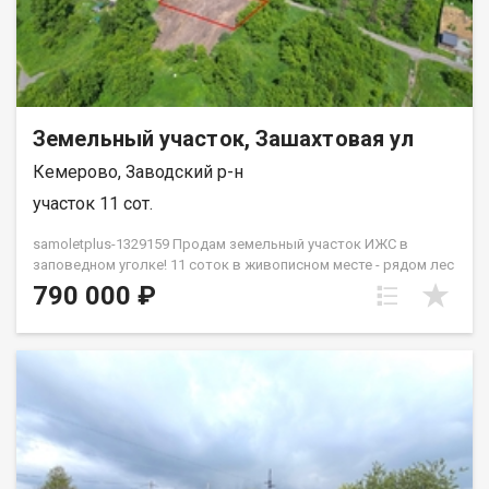
Земельный участок, Зашахтовая ул
Кемерово, Заводский р-н
участок 11 сот.
samoletplus-1329159 Продам земельный участок ИЖС в
заповедном уголке! 11 соток в живописном месте - рядом лес
и озеро! Преимущества Ровный рельеф и правильная форма
790 000 ₽
участка Тихая экологичная зона вдали от городского шума
Пешая доступность озера и лесного массива Дорога
круглогодичного использования Участок расположен в тихом
уединенном месте Подключено электричество и центральный
водопровод Транспорт 30 минут до города на автомобиле
Остановка общественного транспорта в пешей доступности
Строительство Подходит под строительство капитального
дома из газобетона, бруса, бревна или кирпича, СИП-панелей,
каркасных или модульных конструкций Только проверенные