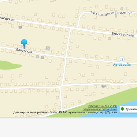
Работает на API 2ГИС
Лицензионное соглашение
Доехать
Для корректной работы Raster JS API нужен ключ. Помощь: api@2gis.ru