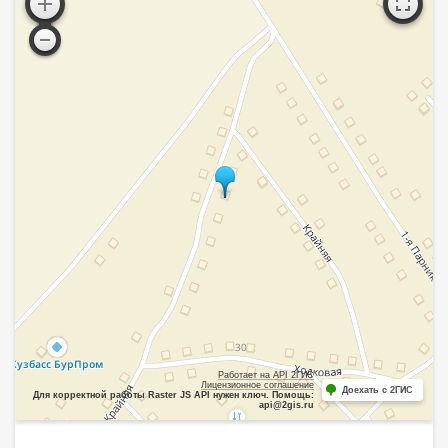
Работает на API 2ГИС
Лицензионное соглашение
Доехать с 2ГИС
Для корректной работы Raster JS API нужен ключ. Помощь:
api@2gis.ru